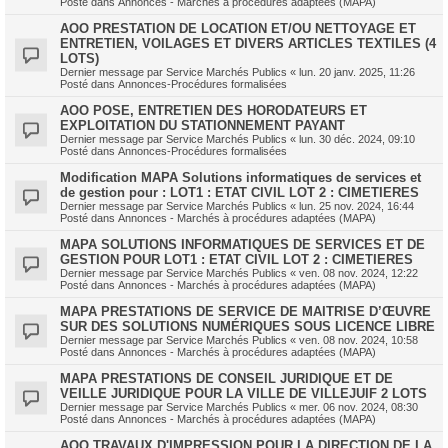
Posté dans
Annonces - Marchés à procédures adaptées (MAPA)
AOO PRESTATION DE LOCATION ET/OU NETTOYAGE ET
ENTRETIEN, VOILAGES ET DIVERS ARTICLES TEXTILES (4
LOTS)
Dernier message par
Service Marchés Publics
«
lun. 20 janv. 2025, 11:26
Posté dans
Annonces-Procédures formalisées
AOO POSE, ENTRETIEN DES HORODATEURS ET
EXPLOITATION DU STATIONNEMENT PAYANT
Dernier message par
Service Marchés Publics
«
lun. 30 déc. 2024, 09:10
Posté dans
Annonces-Procédures formalisées
Modification MAPA Solutions informatiques de services et
de gestion pour : LOT1 : ETAT CIVIL LOT 2 : CIMETIERES
Dernier message par
Service Marchés Publics
«
lun. 25 nov. 2024, 16:44
Posté dans
Annonces - Marchés à procédures adaptées (MAPA)
MAPA SOLUTIONS INFORMATIQUES DE SERVICES ET DE
GESTION POUR LOT1 : ETAT CIVIL LOT 2 : CIMETIERES
Dernier message par
Service Marchés Publics
«
ven. 08 nov. 2024, 12:22
Posté dans
Annonces - Marchés à procédures adaptées (MAPA)
MAPA PRESTATIONS DE SERVICE DE MAITRISE D’ŒUVRE
SUR DES SOLUTIONS NUMÉRIQUES SOUS LICENCE LIBRE
Dernier message par
Service Marchés Publics
«
ven. 08 nov. 2024, 10:58
Posté dans
Annonces - Marchés à procédures adaptées (MAPA)
MAPA PRESTATIONS DE CONSEIL JURIDIQUE ET DE
VEILLE JURIDIQUE POUR LA VILLE DE VILLEJUIF 2 LOTS
Dernier message par
Service Marchés Publics
«
mer. 06 nov. 2024, 08:30
Posté dans
Annonces - Marchés à procédures adaptées (MAPA)
AOO TRAVAUX D'IMPRESSION POUR LA DIRECTION DE LA