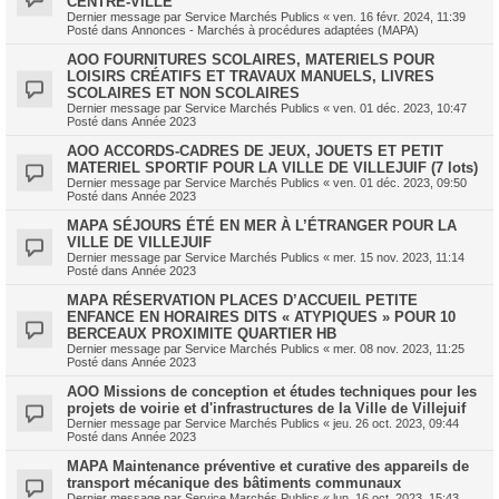
CENTRE-VILLE
Dernier message par
Service Marchés Publics
«
ven. 16 févr. 2024, 11:39
Posté dans
Annonces - Marchés à procédures adaptées (MAPA)
AOO FOURNITURES SCOLAIRES, MATERIELS POUR
LOISIRS CRÉATIFS ET TRAVAUX MANUELS, LIVRES
SCOLAIRES ET NON SCOLAIRES
Dernier message par
Service Marchés Publics
«
ven. 01 déc. 2023, 10:47
Posté dans
Année 2023
AOO ACCORDS-CADRES DE JEUX, JOUETS ET PETIT
MATERIEL SPORTIF POUR LA VILLE DE VILLEJUIF (7 lots)
Dernier message par
Service Marchés Publics
«
ven. 01 déc. 2023, 09:50
Posté dans
Année 2023
MAPA SÉJOURS ÉTÉ EN MER À L’ÉTRANGER POUR LA
VILLE DE VILLEJUIF
Dernier message par
Service Marchés Publics
«
mer. 15 nov. 2023, 11:14
Posté dans
Année 2023
MAPA RÉSERVATION PLACES D’ACCUEIL PETITE
ENFANCE EN HORAIRES DITS « ATYPIQUES » POUR 10
BERCEAUX PROXIMITE QUARTIER HB
Dernier message par
Service Marchés Publics
«
mer. 08 nov. 2023, 11:25
Posté dans
Année 2023
AOO Missions de conception et études techniques pour les
projets de voirie et d'infrastructures de la Ville de Villejuif
Dernier message par
Service Marchés Publics
«
jeu. 26 oct. 2023, 09:44
Posté dans
Année 2023
MAPA Maintenance préventive et curative des appareils de
transport mécanique des bâtiments communaux
Dernier message par
Service Marchés Publics
«
lun. 16 oct. 2023, 15:43