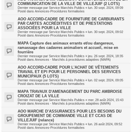
COMMUNICATION DE LA VILLE DE VILLEJUIF (2 LOTS)
Dernier message par
Service Marchés Publics
«
lun. 30 sept. 2024, 09:09
Posté dans
Annonces-Procédures formalisées
AOO ACCORD-CADRE DE FOURNITURE DE CARBURANTS
PAR CARTES ACCRÉDITIVES ET DE PRESTATIONS
ASSOCIÉES POUR LA VILLE
Dernier message par
Service Marchés Publics
«
lun. 30 sept. 2024, 09:02
Posté dans
Annonces-Procédures formalisées
MAPA Capture des animaux errants et/ou dangereux,
ramassage des cadavres animaliers et accueil, mise en
fourrière
Dernier message par
Service Marchés Publics
«
jeu. 26 sept. 2024, 18:35
Posté dans
Annonces - Marchés à procédures adaptées (MAPA)
AOO ACCORD-CADRE POUR L'ACHAT DE VÊTEMENTS
TRAVAIL ET EPI POUR LE PERSONNEL DES SERVICES
MUNICIPAUX (5 LOTS)
Dernier message par
Service Marchés Publics
«
lun. 02 sept. 2024, 09:05
Posté dans
Annonces-Procédures formalisées
MAPA TRAVAUX D'AMENAGEMENT DU PARC AMBROISE
CROIZAT DE LA VILLE
Dernier message par
Service Marchés Publics
«
mer. 28 août 2024, 15:43
Posté dans
Annonces - Marchés à procédures adaptées (MAPA)
AOO MARCHE D’ASSURANCES POUR LES BESOINS DU
GROUPEMENT DE COMMANDE VILLE ET CCAS DE
VILLEJUIF (relance)
Dernier message par
Service Marchés Publics
«
lun. 26 août 2024, 09:52
Posté dans
Annonces-Procédures formalisées