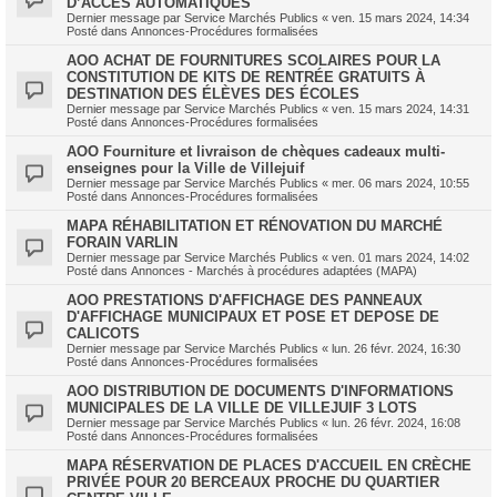
D’ACCÈS AUTOMATIQUES
Dernier message par
Service Marchés Publics
«
ven. 15 mars 2024, 14:34
Posté dans
Annonces-Procédures formalisées
AOO ACHAT DE FOURNITURES SCOLAIRES POUR LA
CONSTITUTION DE KITS DE RENTRÉE GRATUITS À
DESTINATION DES ÉLÈVES DES ÉCOLES
Dernier message par
Service Marchés Publics
«
ven. 15 mars 2024, 14:31
Posté dans
Annonces-Procédures formalisées
AOO Fourniture et livraison de chèques cadeaux multi-
enseignes pour la Ville de Villejuif
Dernier message par
Service Marchés Publics
«
mer. 06 mars 2024, 10:55
Posté dans
Annonces-Procédures formalisées
MAPA RÉHABILITATION ET RÉNOVATION DU MARCHÉ
FORAIN VARLIN
Dernier message par
Service Marchés Publics
«
ven. 01 mars 2024, 14:02
Posté dans
Annonces - Marchés à procédures adaptées (MAPA)
AOO PRESTATIONS D'AFFICHAGE DES PANNEAUX
D'AFFICHAGE MUNICIPAUX ET POSE ET DEPOSE DE
CALICOTS
Dernier message par
Service Marchés Publics
«
lun. 26 févr. 2024, 16:30
Posté dans
Annonces-Procédures formalisées
AOO DISTRIBUTION DE DOCUMENTS D'INFORMATIONS
MUNICIPALES DE LA VILLE DE VILLEJUIF 3 LOTS
Dernier message par
Service Marchés Publics
«
lun. 26 févr. 2024, 16:08
Posté dans
Annonces-Procédures formalisées
MAPA RÉSERVATION DE PLACES D'ACCUEIL EN CRÈCHE
PRIVÉE POUR 20 BERCEAUX PROCHE DU QUARTIER