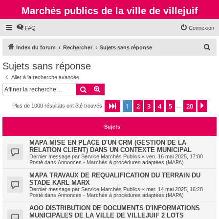
Marchés publics de la ville de villejuif
FAQ
Connexion
R
Index du forum
Rechercher
Sujets sans réponse
e
Sujets sans réponse
c
Aller à la recherche avancée
h
Rechercher
Recherche avancée
e
1
2
3
4
5
20
Page
1
sur
20
Sui
Plus de 1000 résultats ont été trouvés
r
…
c
Sujets
h
e
MAPA MISE EN PLACE D'UN CRM (GESTION DE LA
RELATION CLIENT) DANS UN CONTEXTE MUNICIPAL
r
Dernier message par
Service Marchés Publics
«
ven. 16 mai 2025, 17:00
Posté dans
Annonces - Marchés à procédures adaptées (MAPA)
MAPA TRAVAUX DE REQUALIFICATION DU TERRAIN DU
STADE KARL MARX
Dernier message par
Service Marchés Publics
«
mer. 14 mai 2025, 16:28
Posté dans
Annonces - Marchés à procédures adaptées (MAPA)
AOO DISTRIBUTION DE DOCUMENTS D'INFORMATIONS
MUNICIPALES DE LA VILLE DE VILLEJUIF 2 LOTS