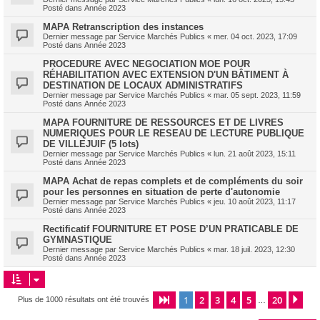
Posté dans
Année 2023
MAPA Retranscription des instances
Dernier message par
Service Marchés Publics
«
mer. 04 oct. 2023, 17:09
Posté dans
Année 2023
PROCEDURE AVEC NEGOCIATION MOE POUR
RÉHABILITATION AVEC EXTENSION D'UN BÂTIMENT À
DESTINATION DE LOCAUX ADMINISTRATIFS
Dernier message par
Service Marchés Publics
«
mar. 05 sept. 2023, 11:59
Posté dans
Année 2023
MAPA FOURNITURE DE RESSOURCES ET DE LIVRES
NUMERIQUES POUR LE RESEAU DE LECTURE PUBLIQUE
DE VILLEJUIF (5 lots)
Dernier message par
Service Marchés Publics
«
lun. 21 août 2023, 15:11
Posté dans
Année 2023
MAPA Achat de repas complets et de compléments du soir
pour les personnes en situation de perte d'autonomie
Dernier message par
Service Marchés Publics
«
jeu. 10 août 2023, 11:17
Posté dans
Année 2023
Rectificatif FOURNITURE ET POSE D’UN PRATICABLE DE
GYMNASTIQUE
Dernier message par
Service Marchés Publics
«
mar. 18 juil. 2023, 12:30
Posté dans
Année 2023
1
2
3
4
5
20
Page
1
sur
20
Sui
Plus de 1000 résultats ont été trouvés
…