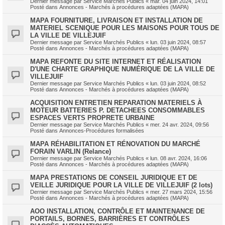
Dernier message par
Service Marchés Publics
«
mar. 04 juin 2024, 14:01
Posté dans
Annonces - Marchés à procédures adaptées (MAPA)
MAPA FOURNITURE, LIVRAISON ET INSTALLATION DE
MATERIEL SCENIQUE POUR LES MAISONS POUR TOUS DE
LA VILLE DE VILLEJUIF
Dernier message par
Service Marchés Publics
«
lun. 03 juin 2024, 08:57
Posté dans
Annonces - Marchés à procédures adaptées (MAPA)
MAPA REFONTE DU SITE INTERNET ET RÉALISATION
D'UNE CHARTE GRAPHIQUE NUMÉRIQUE DE LA VILLE DE
VILLEJUIF
Dernier message par
Service Marchés Publics
«
lun. 03 juin 2024, 08:52
Posté dans
Annonces - Marchés à procédures adaptées (MAPA)
ACQUISITION ENTRETIEN REPARATION MATERIELS À
MOTEUR BATTERIES P. DETACHEES CONSOMMABLES
ESPACES VERTS PROPRETE URBAINE
Dernier message par
Service Marchés Publics
«
mer. 24 avr. 2024, 09:56
Posté dans
Annonces-Procédures formalisées
MAPA RÉHABILITATION ET RÉNOVATION DU MARCHÉ
FORAIN VARLIN (Relance)
Dernier message par
Service Marchés Publics
«
lun. 08 avr. 2024, 16:06
Posté dans
Annonces - Marchés à procédures adaptées (MAPA)
MAPA PRESTATIONS DE CONSEIL JURIDIQUE ET DE
VEILLE JURIDIQUE POUR LA VILLE DE VILLEJUIF (2 lots)
Dernier message par
Service Marchés Publics
«
mer. 27 mars 2024, 15:56
Posté dans
Annonces - Marchés à procédures adaptées (MAPA)
AOO INSTALLATION, CONTRÔLE ET MAINTENANCE DE
PORTAILS, BORNES, BARRIÈRES ET CONTRÔLES