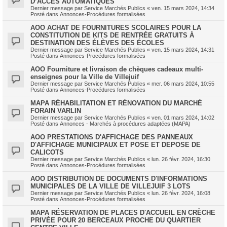
D’ACCÈS AUTOMATIQUES
Dernier message par
Service Marchés Publics
«
ven. 15 mars 2024, 14:34
Posté dans
Annonces-Procédures formalisées
AOO ACHAT DE FOURNITURES SCOLAIRES POUR LA
CONSTITUTION DE KITS DE RENTRÉE GRATUITS À
DESTINATION DES ÉLÈVES DES ÉCOLES
Dernier message par
Service Marchés Publics
«
ven. 15 mars 2024, 14:31
Posté dans
Annonces-Procédures formalisées
AOO Fourniture et livraison de chèques cadeaux multi-
enseignes pour la Ville de Villejuif
Dernier message par
Service Marchés Publics
«
mer. 06 mars 2024, 10:55
Posté dans
Annonces-Procédures formalisées
MAPA RÉHABILITATION ET RÉNOVATION DU MARCHÉ
FORAIN VARLIN
Dernier message par
Service Marchés Publics
«
ven. 01 mars 2024, 14:02
Posté dans
Annonces - Marchés à procédures adaptées (MAPA)
AOO PRESTATIONS D'AFFICHAGE DES PANNEAUX
D'AFFICHAGE MUNICIPAUX ET POSE ET DEPOSE DE
CALICOTS
Dernier message par
Service Marchés Publics
«
lun. 26 févr. 2024, 16:30
Posté dans
Annonces-Procédures formalisées
AOO DISTRIBUTION DE DOCUMENTS D'INFORMATIONS
MUNICIPALES DE LA VILLE DE VILLEJUIF 3 LOTS
Dernier message par
Service Marchés Publics
«
lun. 26 févr. 2024, 16:08
Posté dans
Annonces-Procédures formalisées
MAPA RÉSERVATION DE PLACES D'ACCUEIL EN CRÈCHE
PRIVÉE POUR 20 BERCEAUX PROCHE DU QUARTIER