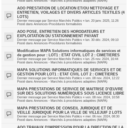
Posté dans
Annonces - Marchés à procédures adaptées (MAPA)
AOO PRESTATION DE LOCATION ET/OU NETTOYAGE ET
ENTRETIEN, VOILAGES ET DIVERS ARTICLES TEXTILES (4
LOTS)
Dernier message par
Service Marchés Publics
«
lun. 20 janv. 2025, 11:26
Posté dans
Annonces-Procédures formalisées
AOO POSE, ENTRETIEN DES HORODATEURS ET
EXPLOITATION DU STATIONNEMENT PAYANT
Dernier message par
Service Marchés Publics
«
lun. 30 déc. 2024, 09:10
Posté dans
Annonces-Procédures formalisées
Modification MAPA Solutions informatiques de services et
de gestion pour : LOT1 : ETAT CIVIL LOT 2 : CIMETIERES
Dernier message par
Service Marchés Publics
«
lun. 25 nov. 2024, 16:44
Posté dans
Annonces - Marchés à procédures adaptées (MAPA)
MAPA SOLUTIONS INFORMATIQUES DE SERVICES ET DE
GESTION POUR LOT1 : ETAT CIVIL LOT 2 : CIMETIERES
Dernier message par
Service Marchés Publics
«
ven. 08 nov. 2024, 12:22
Posté dans
Annonces - Marchés à procédures adaptées (MAPA)
MAPA PRESTATIONS DE SERVICE DE MAITRISE D’ŒUVRE
SUR DES SOLUTIONS NUMÉRIQUES SOUS LICENCE LIBRE
Dernier message par
Service Marchés Publics
«
ven. 08 nov. 2024, 10:58
Posté dans
Annonces - Marchés à procédures adaptées (MAPA)
MAPA PRESTATIONS DE CONSEIL JURIDIQUE ET DE
VEILLE JURIDIQUE POUR LA VILLE DE VILLEJUIF 2 LOTS
Dernier message par
Service Marchés Publics
«
mer. 06 nov. 2024, 08:30
Posté dans
Annonces - Marchés à procédures adaptées (MAPA)
AOO TRAVAUX D'IMPRESSION POUR LA DIRECTION DE LA