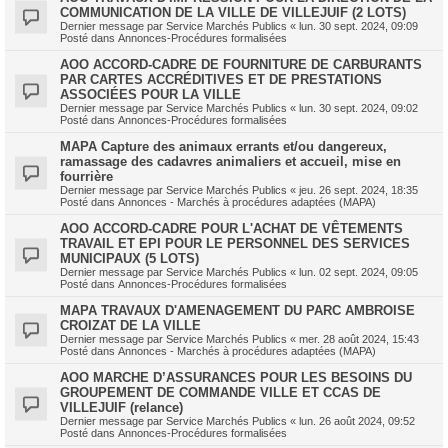
COMMUNICATION DE LA VILLE DE VILLEJUIF (2 LOTS)
Dernier message par
Service Marchés Publics
«
lun. 30 sept. 2024, 09:09
Posté dans
Annonces-Procédures formalisées
AOO ACCORD-CADRE DE FOURNITURE DE CARBURANTS
PAR CARTES ACCRÉDITIVES ET DE PRESTATIONS
ASSOCIÉES POUR LA VILLE
Dernier message par
Service Marchés Publics
«
lun. 30 sept. 2024, 09:02
Posté dans
Annonces-Procédures formalisées
MAPA Capture des animaux errants et/ou dangereux,
ramassage des cadavres animaliers et accueil, mise en
fourrière
Dernier message par
Service Marchés Publics
«
jeu. 26 sept. 2024, 18:35
Posté dans
Annonces - Marchés à procédures adaptées (MAPA)
AOO ACCORD-CADRE POUR L'ACHAT DE VÊTEMENTS
TRAVAIL ET EPI POUR LE PERSONNEL DES SERVICES
MUNICIPAUX (5 LOTS)
Dernier message par
Service Marchés Publics
«
lun. 02 sept. 2024, 09:05
Posté dans
Annonces-Procédures formalisées
MAPA TRAVAUX D'AMENAGEMENT DU PARC AMBROISE
CROIZAT DE LA VILLE
Dernier message par
Service Marchés Publics
«
mer. 28 août 2024, 15:43
Posté dans
Annonces - Marchés à procédures adaptées (MAPA)
AOO MARCHE D’ASSURANCES POUR LES BESOINS DU
GROUPEMENT DE COMMANDE VILLE ET CCAS DE
VILLEJUIF (relance)
Dernier message par
Service Marchés Publics
«
lun. 26 août 2024, 09:52
Posté dans
Annonces-Procédures formalisées