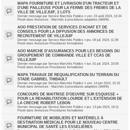
MAPA FOURNITURE ET LIVRAISON D'UN TRACTEUR ET
D'UNE PAILLEUSE POUR LA FERME DES FREMIS DE LA
VILLE DE VILLEJUIF, 2 LOTS
Dernier message par
Service Marchés Publics
«
ven. 23 août 2024, 10:34
Posté dans
Annonces - Marchés à procédures adaptées (MAPA)
AOO PRESTATION DE SERVICES D'ACHAT ET DE
CONSEILS POUR LA DIFFUSION DES ANNONCES DE
RECRUTEMENT DE VILLEJUIF
Dernier message par
Service Marchés Publics
«
jeu. 04 juil. 2024, 11:36
Posté dans
Annonces-Procédures formalisées
AOO MARCHE D’ASSURANCES POUR LES BESOINS DU
GROUPEMENT DE COMMANDE VILLE ET CCAS DE
VILLEJUIF
Dernier message par
Service Marchés Publics
«
lun. 01 juil. 2024, 18:05
Posté dans
Annonces-Procédures formalisées
MAPA TRAVAUX DE REQUALIFICATION DU TERRAIN DU
STADE GABRIEL THIBAULT
Dernier message par
Service Marchés Publics
«
ven. 14 juin 2024, 15:15
Posté dans
Annonces - Marchés à procédures adaptées (MAPA)
CONCOURS DE MAITRISE D'OEUVRE SUR ESQUISSE +
POUR LA REHABILITATION LOURDE ET L'EXTENSION DE
LA CRECHE ROBERT LEBON
Dernier message par
Service Marchés Publics
«
jeu. 13 juin 2024, 18:11
Posté dans
Annonces-Procédures formalisées
FOURNITURE DE MOBILIERS ET MATÉRIELS À
DESTINATION MÉDICALE POUR LE NOUVEAU CENTRE
MUNICIPAL DE SANTÉ LES ESSELIÈRES