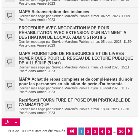
Posté dans
Année 2023
MAPA Retranscription des instances
Dernier message par
Service Marchés Publics
«
mer. 04 oct. 2023, 17:09
Posté dans
Année 2023
PROCEDURE AVEC NEGOCIATION MOE POUR
RÉHABILITATION AVEC EXTENSION D'UN BÂTIMENT À
DESTINATION DE LOCAUX ADMINISTRATIFS
Dernier message par
Service Marchés Publics
«
mar. 05 sept. 2023, 11:59
Posté dans
Année 2023
MAPA FOURNITURE DE RESSOURCES ET DE LIVRES
NUMERIQUES POUR LE RESEAU DE LECTURE PUBLIQUE
DE VILLEJUIF (5 lots)
Dernier message par
Service Marchés Publics
«
lun. 21 août 2023, 15:11
Posté dans
Année 2023
MAPA Achat de repas complets et de compléments du soir
pour les personnes en situation de perte d'autonomie
Dernier message par
Service Marchés Publics
«
jeu. 10 août 2023, 11:17
Posté dans
Année 2023
Rectificatif FOURNITURE ET POSE D’UN PRATICABLE DE
GYMNASTIQUE
Dernier message par
Service Marchés Publics
«
mar. 18 juil. 2023, 12:30
Posté dans
Année 2023
1
2
3
4
5
20
Page
1
sur
20
Sui
Plus de 1000 résultats ont été trouvés
…