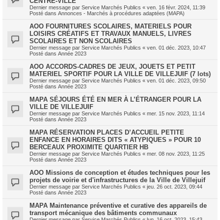
CENTRE-VILLE
Dernier message par
Service Marchés Publics
«
ven. 16 févr. 2024, 11:39
Posté dans
Annonces - Marchés à procédures adaptées (MAPA)
AOO FOURNITURES SCOLAIRES, MATERIELS POUR
LOISIRS CRÉATIFS ET TRAVAUX MANUELS, LIVRES
SCOLAIRES ET NON SCOLAIRES
Dernier message par
Service Marchés Publics
«
ven. 01 déc. 2023, 10:47
Posté dans
Année 2023
AOO ACCORDS-CADRES DE JEUX, JOUETS ET PETIT
MATERIEL SPORTIF POUR LA VILLE DE VILLEJUIF (7 lots)
Dernier message par
Service Marchés Publics
«
ven. 01 déc. 2023, 09:50
Posté dans
Année 2023
MAPA SÉJOURS ÉTÉ EN MER À L’ÉTRANGER POUR LA
VILLE DE VILLEJUIF
Dernier message par
Service Marchés Publics
«
mer. 15 nov. 2023, 11:14
Posté dans
Année 2023
MAPA RÉSERVATION PLACES D’ACCUEIL PETITE
ENFANCE EN HORAIRES DITS « ATYPIQUES » POUR 10
BERCEAUX PROXIMITE QUARTIER HB
Dernier message par
Service Marchés Publics
«
mer. 08 nov. 2023, 11:25
Posté dans
Année 2023
AOO Missions de conception et études techniques pour les
projets de voirie et d'infrastructures de la Ville de Villejuif
Dernier message par
Service Marchés Publics
«
jeu. 26 oct. 2023, 09:44
Posté dans
Année 2023
MAPA Maintenance préventive et curative des appareils de
transport mécanique des bâtiments communaux
Dernier message par
Service Marchés Publics
«
lun. 16 oct. 2023, 15:43