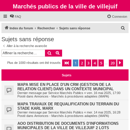
Marchés publics de la ville de villejuif
FAQ
Connexion
R
Index du forum
Rechercher
Sujets sans réponse
e
Sujets sans réponse
c
Aller à la recherche avancée
h
Rechercher
Recherche avancée
e
1
2
3
4
5
20
Page
1
sur
20
Sui
Plus de 1000 résultats ont été trouvés
r
…
c
Sujets
h
e
MAPA MISE EN PLACE D'UN CRM (GESTION DE LA
RELATION CLIENT) DANS UN CONTEXTE MUNICIPAL
r
Dernier message par
Service Marchés Publics
«
ven. 16 mai 2025, 17:00
Posté dans
Annonces - Marchés à procédures adaptées (MAPA)
MAPA TRAVAUX DE REQUALIFICATION DU TERRAIN DU
STADE KARL MARX
Dernier message par
Service Marchés Publics
«
mer. 14 mai 2025, 16:28
Posté dans
Annonces - Marchés à procédures adaptées (MAPA)
AOO DISTRIBUTION DE DOCUMENTS D'INFORMATIONS
MUNICIPALES DE LA VILLE DE VILLEJUIF 2 LOTS