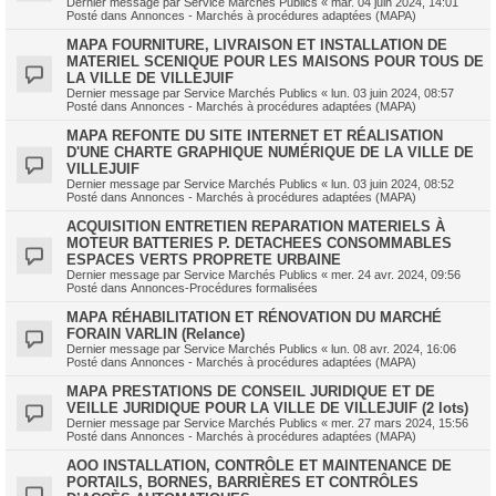
Dernier message par
Service Marchés Publics
«
mar. 04 juin 2024, 14:01
Posté dans
Annonces - Marchés à procédures adaptées (MAPA)
MAPA FOURNITURE, LIVRAISON ET INSTALLATION DE
MATERIEL SCENIQUE POUR LES MAISONS POUR TOUS DE
LA VILLE DE VILLEJUIF
Dernier message par
Service Marchés Publics
«
lun. 03 juin 2024, 08:57
Posté dans
Annonces - Marchés à procédures adaptées (MAPA)
MAPA REFONTE DU SITE INTERNET ET RÉALISATION
D'UNE CHARTE GRAPHIQUE NUMÉRIQUE DE LA VILLE DE
VILLEJUIF
Dernier message par
Service Marchés Publics
«
lun. 03 juin 2024, 08:52
Posté dans
Annonces - Marchés à procédures adaptées (MAPA)
ACQUISITION ENTRETIEN REPARATION MATERIELS À
MOTEUR BATTERIES P. DETACHEES CONSOMMABLES
ESPACES VERTS PROPRETE URBAINE
Dernier message par
Service Marchés Publics
«
mer. 24 avr. 2024, 09:56
Posté dans
Annonces-Procédures formalisées
MAPA RÉHABILITATION ET RÉNOVATION DU MARCHÉ
FORAIN VARLIN (Relance)
Dernier message par
Service Marchés Publics
«
lun. 08 avr. 2024, 16:06
Posté dans
Annonces - Marchés à procédures adaptées (MAPA)
MAPA PRESTATIONS DE CONSEIL JURIDIQUE ET DE
VEILLE JURIDIQUE POUR LA VILLE DE VILLEJUIF (2 lots)
Dernier message par
Service Marchés Publics
«
mer. 27 mars 2024, 15:56
Posté dans
Annonces - Marchés à procédures adaptées (MAPA)
AOO INSTALLATION, CONTRÔLE ET MAINTENANCE DE
PORTAILS, BORNES, BARRIÈRES ET CONTRÔLES