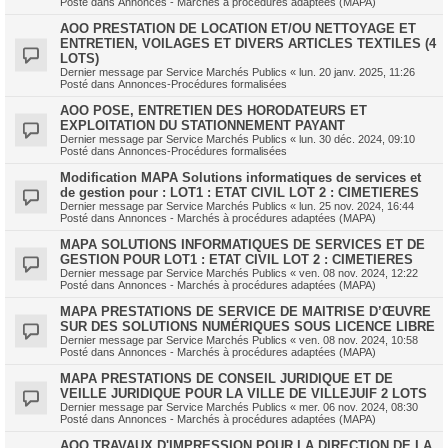
Posté dans
Annonces - Marchés à procédures adaptées (MAPA)
AOO PRESTATION DE LOCATION ET/OU NETTOYAGE ET
ENTRETIEN, VOILAGES ET DIVERS ARTICLES TEXTILES (4
LOTS)
Dernier message par
Service Marchés Publics
«
lun. 20 janv. 2025, 11:26
Posté dans
Annonces-Procédures formalisées
AOO POSE, ENTRETIEN DES HORODATEURS ET
EXPLOITATION DU STATIONNEMENT PAYANT
Dernier message par
Service Marchés Publics
«
lun. 30 déc. 2024, 09:10
Posté dans
Annonces-Procédures formalisées
Modification MAPA Solutions informatiques de services et
de gestion pour : LOT1 : ETAT CIVIL LOT 2 : CIMETIERES
Dernier message par
Service Marchés Publics
«
lun. 25 nov. 2024, 16:44
Posté dans
Annonces - Marchés à procédures adaptées (MAPA)
MAPA SOLUTIONS INFORMATIQUES DE SERVICES ET DE
GESTION POUR LOT1 : ETAT CIVIL LOT 2 : CIMETIERES
Dernier message par
Service Marchés Publics
«
ven. 08 nov. 2024, 12:22
Posté dans
Annonces - Marchés à procédures adaptées (MAPA)
MAPA PRESTATIONS DE SERVICE DE MAITRISE D’ŒUVRE
SUR DES SOLUTIONS NUMÉRIQUES SOUS LICENCE LIBRE
Dernier message par
Service Marchés Publics
«
ven. 08 nov. 2024, 10:58
Posté dans
Annonces - Marchés à procédures adaptées (MAPA)
MAPA PRESTATIONS DE CONSEIL JURIDIQUE ET DE
VEILLE JURIDIQUE POUR LA VILLE DE VILLEJUIF 2 LOTS
Dernier message par
Service Marchés Publics
«
mer. 06 nov. 2024, 08:30
Posté dans
Annonces - Marchés à procédures adaptées (MAPA)
AOO TRAVAUX D'IMPRESSION POUR LA DIRECTION DE LA