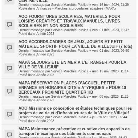
CENTRE-VILLE
Dernier message par
Service Marchés Publics
«
ven. 16 févr. 2024, 11:39
Posté dans
Annonces - Marchés à procédures adaptées (MAPA)
AOO FOURNITURES SCOLAIRES, MATERIELS POUR
LOISIRS CRÉATIFS ET TRAVAUX MANUELS, LIVRES
SCOLAIRES ET NON SCOLAIRES
Dernier message par
Service Marchés Publics
«
ven. 01 déc. 2023, 10:47
Posté dans
Année 2023
AOO ACCORDS-CADRES DE JEUX, JOUETS ET PETIT
MATERIEL SPORTIF POUR LA VILLE DE VILLEJUIF (7 lots)
Dernier message par
Service Marchés Publics
«
ven. 01 déc. 2023, 09:50
Posté dans
Année 2023
MAPA SÉJOURS ÉTÉ EN MER À L’ÉTRANGER POUR LA
VILLE DE VILLEJUIF
Dernier message par
Service Marchés Publics
«
mer. 15 nov. 2023, 11:14
Posté dans
Année 2023
MAPA RÉSERVATION PLACES D’ACCUEIL PETITE
ENFANCE EN HORAIRES DITS « ATYPIQUES » POUR 10
BERCEAUX PROXIMITE QUARTIER HB
Dernier message par
Service Marchés Publics
«
mer. 08 nov. 2023, 11:25
Posté dans
Année 2023
AOO Missions de conception et études techniques pour les
projets de voirie et d'infrastructures de la Ville de Villejuif
Dernier message par
Service Marchés Publics
«
jeu. 26 oct. 2023, 09:44
Posté dans
Année 2023
MAPA Maintenance préventive et curative des appareils de
transport mécanique des bâtiments communaux
Dernier message par
Service Marchés Publics
«
lun. 16 oct. 2023, 15:43