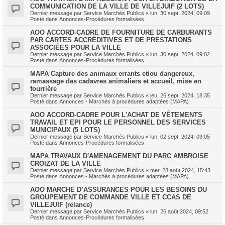
COMMUNICATION DE LA VILLE DE VILLEJUIF (2 LOTS)
Dernier message par
Service Marchés Publics
«
lun. 30 sept. 2024, 09:09
Posté dans
Annonces-Procédures formalisées
AOO ACCORD-CADRE DE FOURNITURE DE CARBURANTS
PAR CARTES ACCRÉDITIVES ET DE PRESTATIONS
ASSOCIÉES POUR LA VILLE
Dernier message par
Service Marchés Publics
«
lun. 30 sept. 2024, 09:02
Posté dans
Annonces-Procédures formalisées
MAPA Capture des animaux errants et/ou dangereux,
ramassage des cadavres animaliers et accueil, mise en
fourrière
Dernier message par
Service Marchés Publics
«
jeu. 26 sept. 2024, 18:35
Posté dans
Annonces - Marchés à procédures adaptées (MAPA)
AOO ACCORD-CADRE POUR L'ACHAT DE VÊTEMENTS
TRAVAIL ET EPI POUR LE PERSONNEL DES SERVICES
MUNICIPAUX (5 LOTS)
Dernier message par
Service Marchés Publics
«
lun. 02 sept. 2024, 09:05
Posté dans
Annonces-Procédures formalisées
MAPA TRAVAUX D'AMENAGEMENT DU PARC AMBROISE
CROIZAT DE LA VILLE
Dernier message par
Service Marchés Publics
«
mer. 28 août 2024, 15:43
Posté dans
Annonces - Marchés à procédures adaptées (MAPA)
AOO MARCHE D’ASSURANCES POUR LES BESOINS DU
GROUPEMENT DE COMMANDE VILLE ET CCAS DE
VILLEJUIF (relance)
Dernier message par
Service Marchés Publics
«
lun. 26 août 2024, 09:52
Posté dans
Annonces-Procédures formalisées