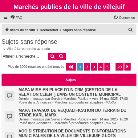
Marchés publics de la ville de villejuif
FAQ
Connexion
R
Index du forum
Rechercher
Sujets sans réponse
e
Sujets sans réponse
c
Aller à la recherche avancée
h
Rechercher
Recherche avancée
e
1
2
3
4
5
20
Page
1
sur
20
Sui
Plus de 1000 résultats ont été trouvés
r
…
c
Sujets
h
e
MAPA MISE EN PLACE D'UN CRM (GESTION DE LA
RELATION CLIENT) DANS UN CONTEXTE MUNICIPAL
r
Dernier message par
Service Marchés Publics
«
ven. 16 mai 2025, 17:00
Posté dans
Annonces - Marchés à procédures adaptées (MAPA)
MAPA TRAVAUX DE REQUALIFICATION DU TERRAIN DU
STADE KARL MARX
Dernier message par
Service Marchés Publics
«
mer. 14 mai 2025, 16:28
Posté dans
Annonces - Marchés à procédures adaptées (MAPA)
AOO DISTRIBUTION DE DOCUMENTS D'INFORMATIONS
MUNICIPALES DE LA VILLE DE VILLEJUIF 2 LOTS