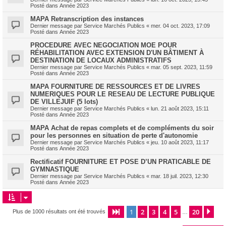
Posté dans
Année 2023
MAPA Retranscription des instances
Dernier message par
Service Marchés Publics
«
mer. 04 oct. 2023, 17:09
Posté dans
Année 2023
PROCEDURE AVEC NEGOCIATION MOE POUR
RÉHABILITATION AVEC EXTENSION D'UN BÂTIMENT À
DESTINATION DE LOCAUX ADMINISTRATIFS
Dernier message par
Service Marchés Publics
«
mar. 05 sept. 2023, 11:59
Posté dans
Année 2023
MAPA FOURNITURE DE RESSOURCES ET DE LIVRES
NUMERIQUES POUR LE RESEAU DE LECTURE PUBLIQUE
DE VILLEJUIF (5 lots)
Dernier message par
Service Marchés Publics
«
lun. 21 août 2023, 15:11
Posté dans
Année 2023
MAPA Achat de repas complets et de compléments du soir
pour les personnes en situation de perte d'autonomie
Dernier message par
Service Marchés Publics
«
jeu. 10 août 2023, 11:17
Posté dans
Année 2023
Rectificatif FOURNITURE ET POSE D’UN PRATICABLE DE
GYMNASTIQUE
Dernier message par
Service Marchés Publics
«
mar. 18 juil. 2023, 12:30
Posté dans
Année 2023
1
2
3
4
5
20
Page
1
sur
20
Sui
Plus de 1000 résultats ont été trouvés
…