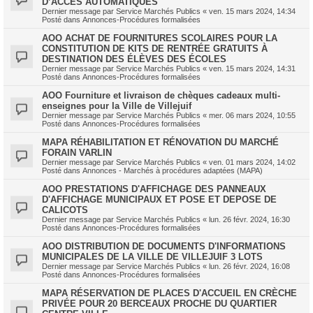
D’ACCÈS AUTOMATIQUES
Dernier message par
Service Marchés Publics
«
ven. 15 mars 2024, 14:34
Posté dans
Annonces-Procédures formalisées
AOO ACHAT DE FOURNITURES SCOLAIRES POUR LA
CONSTITUTION DE KITS DE RENTRÉE GRATUITS À
DESTINATION DES ÉLÈVES DES ÉCOLES
Dernier message par
Service Marchés Publics
«
ven. 15 mars 2024, 14:31
Posté dans
Annonces-Procédures formalisées
AOO Fourniture et livraison de chèques cadeaux multi-
enseignes pour la Ville de Villejuif
Dernier message par
Service Marchés Publics
«
mer. 06 mars 2024, 10:55
Posté dans
Annonces-Procédures formalisées
MAPA RÉHABILITATION ET RÉNOVATION DU MARCHÉ
FORAIN VARLIN
Dernier message par
Service Marchés Publics
«
ven. 01 mars 2024, 14:02
Posté dans
Annonces - Marchés à procédures adaptées (MAPA)
AOO PRESTATIONS D'AFFICHAGE DES PANNEAUX
D'AFFICHAGE MUNICIPAUX ET POSE ET DEPOSE DE
CALICOTS
Dernier message par
Service Marchés Publics
«
lun. 26 févr. 2024, 16:30
Posté dans
Annonces-Procédures formalisées
AOO DISTRIBUTION DE DOCUMENTS D'INFORMATIONS
MUNICIPALES DE LA VILLE DE VILLEJUIF 3 LOTS
Dernier message par
Service Marchés Publics
«
lun. 26 févr. 2024, 16:08
Posté dans
Annonces-Procédures formalisées
MAPA RÉSERVATION DE PLACES D'ACCUEIL EN CRÈCHE
PRIVÉE POUR 20 BERCEAUX PROCHE DU QUARTIER