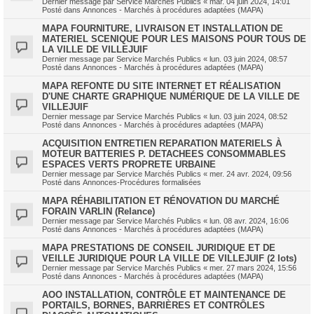
Dernier message par
Service Marchés Publics
«
mar. 04 juin 2024, 14:01
Posté dans
Annonces - Marchés à procédures adaptées (MAPA)
MAPA FOURNITURE, LIVRAISON ET INSTALLATION DE
MATERIEL SCENIQUE POUR LES MAISONS POUR TOUS DE
LA VILLE DE VILLEJUIF
Dernier message par
Service Marchés Publics
«
lun. 03 juin 2024, 08:57
Posté dans
Annonces - Marchés à procédures adaptées (MAPA)
MAPA REFONTE DU SITE INTERNET ET RÉALISATION
D'UNE CHARTE GRAPHIQUE NUMÉRIQUE DE LA VILLE DE
VILLEJUIF
Dernier message par
Service Marchés Publics
«
lun. 03 juin 2024, 08:52
Posté dans
Annonces - Marchés à procédures adaptées (MAPA)
ACQUISITION ENTRETIEN REPARATION MATERIELS À
MOTEUR BATTERIES P. DETACHEES CONSOMMABLES
ESPACES VERTS PROPRETE URBAINE
Dernier message par
Service Marchés Publics
«
mer. 24 avr. 2024, 09:56
Posté dans
Annonces-Procédures formalisées
MAPA RÉHABILITATION ET RÉNOVATION DU MARCHÉ
FORAIN VARLIN (Relance)
Dernier message par
Service Marchés Publics
«
lun. 08 avr. 2024, 16:06
Posté dans
Annonces - Marchés à procédures adaptées (MAPA)
MAPA PRESTATIONS DE CONSEIL JURIDIQUE ET DE
VEILLE JURIDIQUE POUR LA VILLE DE VILLEJUIF (2 lots)
Dernier message par
Service Marchés Publics
«
mer. 27 mars 2024, 15:56
Posté dans
Annonces - Marchés à procédures adaptées (MAPA)
AOO INSTALLATION, CONTRÔLE ET MAINTENANCE DE
PORTAILS, BORNES, BARRIÈRES ET CONTRÔLES