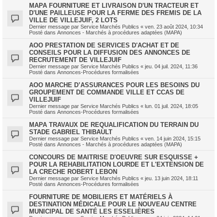
MAPA FOURNITURE ET LIVRAISON D'UN TRACTEUR ET
D'UNE PAILLEUSE POUR LA FERME DES FREMIS DE LA
VILLE DE VILLEJUIF, 2 LOTS
Dernier message par
Service Marchés Publics
«
ven. 23 août 2024, 10:34
Posté dans
Annonces - Marchés à procédures adaptées (MAPA)
AOO PRESTATION DE SERVICES D'ACHAT ET DE
CONSEILS POUR LA DIFFUSION DES ANNONCES DE
RECRUTEMENT DE VILLEJUIF
Dernier message par
Service Marchés Publics
«
jeu. 04 juil. 2024, 11:36
Posté dans
Annonces-Procédures formalisées
AOO MARCHE D’ASSURANCES POUR LES BESOINS DU
GROUPEMENT DE COMMANDE VILLE ET CCAS DE
VILLEJUIF
Dernier message par
Service Marchés Publics
«
lun. 01 juil. 2024, 18:05
Posté dans
Annonces-Procédures formalisées
MAPA TRAVAUX DE REQUALIFICATION DU TERRAIN DU
STADE GABRIEL THIBAULT
Dernier message par
Service Marchés Publics
«
ven. 14 juin 2024, 15:15
Posté dans
Annonces - Marchés à procédures adaptées (MAPA)
CONCOURS DE MAITRISE D'OEUVRE SUR ESQUISSE +
POUR LA REHABILITATION LOURDE ET L'EXTENSION DE
LA CRECHE ROBERT LEBON
Dernier message par
Service Marchés Publics
«
jeu. 13 juin 2024, 18:11
Posté dans
Annonces-Procédures formalisées
FOURNITURE DE MOBILIERS ET MATÉRIELS À
DESTINATION MÉDICALE POUR LE NOUVEAU CENTRE
MUNICIPAL DE SANTÉ LES ESSELIÈRES