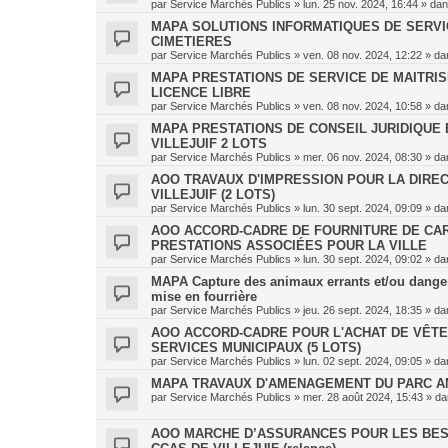
par
Service Marchés Publics
»
lun. 25 nov. 2024, 16:44
» da
MAPA SOLUTIONS INFORMATIQUES DE SERVICE
CIMETIERES
par
Service Marchés Publics
»
ven. 08 nov. 2024, 12:22
» da
MAPA PRESTATIONS DE SERVICE DE MAITRI
LICENCE LIBRE
par
Service Marchés Publics
»
ven. 08 nov. 2024, 10:58
» da
MAPA PRESTATIONS DE CONSEIL JURIDIQUE E
VILLEJUIF 2 LOTS
par
Service Marchés Publics
»
mer. 06 nov. 2024, 08:30
» da
AOO TRAVAUX D'IMPRESSION POUR LA DIREC
VILLEJUIF (2 LOTS)
par
Service Marchés Publics
»
lun. 30 sept. 2024, 09:09
» da
AOO ACCORD-CADRE DE FOURNITURE DE CAR
PRESTATIONS ASSOCIÉES POUR LA VILLE
par
Service Marchés Publics
»
lun. 30 sept. 2024, 09:02
» da
MAPA Capture des animaux errants et/ou danger
mise en fourrière
par
Service Marchés Publics
»
jeu. 26 sept. 2024, 18:35
» da
AOO ACCORD-CADRE POUR L'ACHAT DE VÊTE
SERVICES MUNICIPAUX (5 LOTS)
par
Service Marchés Publics
»
lun. 02 sept. 2024, 09:05
» da
MAPA TRAVAUX D'AMENAGEMENT DU PARC AM
par
Service Marchés Publics
»
mer. 28 août 2024, 15:43
» d
AOO MARCHE D’ASSURANCES POUR LES BES