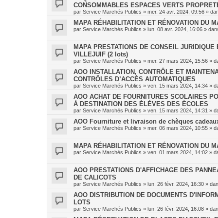
CONSOMMABLES ESPACES VERTS PROPRET
par
Service Marchés Publics
»
mer. 24 avr. 2024, 09:56
» da
MAPA RÉHABILITATION ET RÉNOVATION DU MA
par
Service Marchés Publics
»
lun. 08 avr. 2024, 16:06
» da
MAPA PRESTATIONS DE CONSEIL JURIDIQUE E
VILLEJUIF (2 lots)
par
Service Marchés Publics
»
mer. 27 mars 2024, 15:56
» d
AOO INSTALLATION, CONTRÔLE ET MAINTENA
CONTRÔLES D’ACCÈS AUTOMATIQUES
par
Service Marchés Publics
»
ven. 15 mars 2024, 14:34
» d
AOO ACHAT DE FOURNITURES SCOLAIRES PO
À DESTINATION DES ÉLÈVES DES ÉCOLES
par
Service Marchés Publics
»
ven. 15 mars 2024, 14:31
» d
AOO Fourniture et livraison de chèques cadeaux 
par
Service Marchés Publics
»
mer. 06 mars 2024, 10:55
» d
MAPA RÉHABILITATION ET RÉNOVATION DU M
par
Service Marchés Publics
»
ven. 01 mars 2024, 14:02
» d
AOO PRESTATIONS D'AFFICHAGE DES PANNE
DE CALICOTS
par
Service Marchés Publics
»
lun. 26 févr. 2024, 16:30
» da
AOO DISTRIBUTION DE DOCUMENTS D'INFORMA
LOTS
par
Service Marchés Publics
»
lun. 26 févr. 2024, 16:08
» da