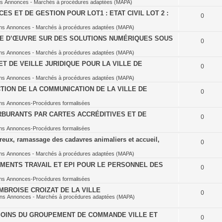
ns
Annonces - Marchés à procédures adaptées (MAPA)
S ET DE GESTION POUR LOT1 : ETAT CIVIL LOT 2 :
0
ns
Annonces - Marchés à procédures adaptées (MAPA)
SE D’ŒUVRE SUR DES SOLUTIONS NUMÉRIQUES SOUS
0
ns
Annonces - Marchés à procédures adaptées (MAPA)
T DE VEILLE JURIDIQUE POUR LA VILLE DE
0
ns
Annonces - Marchés à procédures adaptées (MAPA)
TION DE LA COMMUNICATION DE LA VILLE DE
0
ns
Annonces-Procédures formalisées
BURANTS PAR CARTES ACCRÉDITIVES ET DE
0
ns
Annonces-Procédures formalisées
eux, ramassage des cadavres animaliers et accueil,
0
ns
Annonces - Marchés à procédures adaptées (MAPA)
MENTS TRAVAIL ET EPI POUR LE PERSONNEL DES
0
ns
Annonces-Procédures formalisées
BROISE CROIZAT DE LA VILLE
0
ans
Annonces - Marchés à procédures adaptées (MAPA)
OINS DU GROUPEMENT DE COMMANDE VILLE ET
0