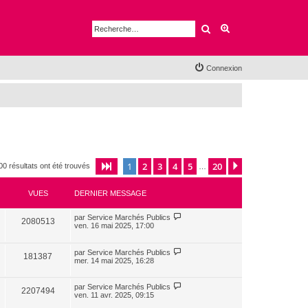
Rechercher
Recherche avancé
Connexion
1
2
3
4
5
20
Page
1
sur
20
Suivante
00 résultats ont été trouvés
…
VUES
DERNIER MESSAGE
par
Service Marchés Publics
2080513
ven. 16 mai 2025, 17:00
par
Service Marchés Publics
181387
mer. 14 mai 2025, 16:28
par
Service Marchés Publics
2207494
ven. 11 avr. 2025, 09:15