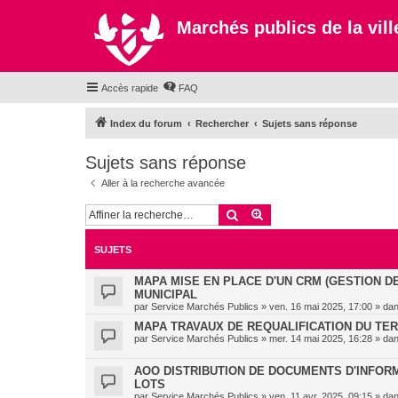
Marchés publics de la ville
Accès rapide
FAQ
Index du forum
Rechercher
Sujets sans réponse
Sujets sans réponse
Aller à la recherche avancée
Rechercher
Recherche avancée
SUJETS
MAPA MISE EN PLACE D'UN CRM (GESTION D
MUNICIPAL
par
Service Marchés Publics
»
ven. 16 mai 2025, 17:00
» da
MAPA TRAVAUX DE REQUALIFICATION DU TE
par
Service Marchés Publics
»
mer. 14 mai 2025, 16:28
» da
AOO DISTRIBUTION DE DOCUMENTS D'INFORMA
LOTS
par
Service Marchés Publics
»
ven. 11 avr. 2025, 09:15
» da