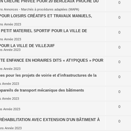
EN CRÈCHE PRIVÉE POUR 20 BERCEAUX PROCHE DU
0
ns
Annonces - Marchés à procédures adaptées (MAPA)
POUR LOISIRS CRÉATIFS ET TRAVAUX MANUELS,
0
ans
Année 2023
PETIT MATERIEL SPORTIF POUR LA VILLE DE
0
ans
Année 2023
OUR LA VILLE DE VILLEJUIF
0
ns
Année 2023
TE ENFANCE EN HORAIRES DITS « ATYPIQUES » POUR
0
ns
Année 2023
 pour les projets de voirie et d'infrastructures de la
0
ns
Année 2023
ppareils de transport mécanique des bâtiments
0
ns
Année 2023
0
ns
Année 2023
ÉHABILITATION AVEC EXTENSION D'UN BÂTIMENT À
0
ans
Année 2023