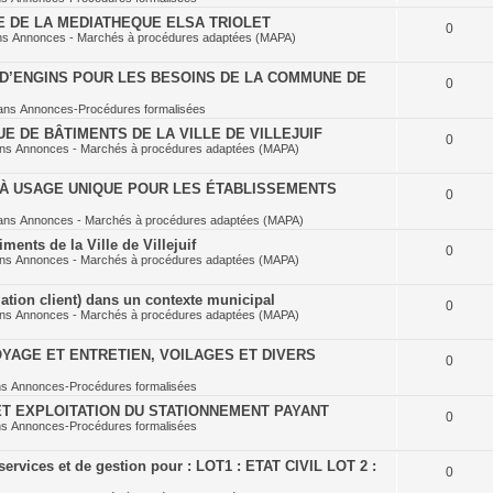
E DE LA MEDIATHEQUE ELSA TRIOLET
0
ns
Annonces - Marchés à procédures adaptées (MAPA)
D’ENGINS POUR LES BESOINS DE LA COMMUNE DE
0
ans
Annonces-Procédures formalisées
E DE BÂTIMENTS DE LA VILLE DE VILLEJUIF
0
ans
Annonces - Marchés à procédures adaptées (MAPA)
À USAGE UNIQUE POUR LES ÉTABLISSEMENTS
0
ans
Annonces - Marchés à procédures adaptées (MAPA)
ents de la Ville de Villejuif
0
ans
Annonces - Marchés à procédures adaptées (MAPA)
ation client) dans un contexte municipal
0
ans
Annonces - Marchés à procédures adaptées (MAPA)
YAGE ET ENTRETIEN, VOILAGES ET DIVERS
0
ns
Annonces-Procédures formalisées
T EXPLOITATION DU STATIONNEMENT PAYANT
0
ns
Annonces-Procédures formalisées
ervices et de gestion pour : LOT1 : ETAT CIVIL LOT 2 :
0