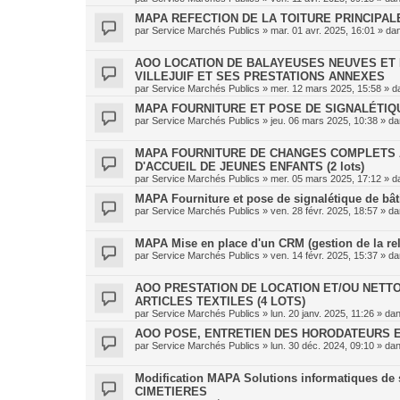
MAPA REFECTION DE LA TOITURE PRINCIPAL
par
Service Marchés Publics
»
mar. 01 avr. 2025, 16:01
» da
AOO LOCATION DE BALAYEUSES NEUVES ET 
VILLEJUIF ET SES PRESTATIONS ANNEXES
par
Service Marchés Publics
»
mer. 12 mars 2025, 15:58
» d
MAPA FOURNITURE ET POSE DE SIGNALÉTIQU
par
Service Marchés Publics
»
jeu. 06 mars 2025, 10:38
» d
MAPA FOURNITURE DE CHANGES COMPLETS 
D'ACCUEIL DE JEUNES ENFANTS (2 lots)
par
Service Marchés Publics
»
mer. 05 mars 2025, 17:12
» d
MAPA Fourniture et pose de signalétique de bâtim
par
Service Marchés Publics
»
ven. 28 févr. 2025, 18:57
» d
MAPA Mise en place d'un CRM (gestion de la rel
par
Service Marchés Publics
»
ven. 14 févr. 2025, 15:37
» d
AOO PRESTATION DE LOCATION ET/OU NETTO
ARTICLES TEXTILES (4 LOTS)
par
Service Marchés Publics
»
lun. 20 janv. 2025, 11:26
» da
AOO POSE, ENTRETIEN DES HORODATEURS E
par
Service Marchés Publics
»
lun. 30 déc. 2024, 09:10
» da
Modification MAPA Solutions informatiques de s
CIMETIERES