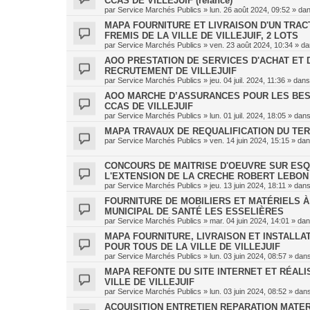
CCAS DE VILLEJUIF (relance)
par
Service Marchés Publics
»
lun. 26 août 2024, 09:52
» da
MAPA FOURNITURE ET LIVRAISON D'UN TRAC
FREMIS DE LA VILLE DE VILLEJUIF, 2 LOTS
par
Service Marchés Publics
»
ven. 23 août 2024, 10:34
» d
AOO PRESTATION DE SERVICES D'ACHAT ET 
RECRUTEMENT DE VILLEJUIF
par
Service Marchés Publics
»
jeu. 04 juil. 2024, 11:36
» dan
AOO MARCHE D’ASSURANCES POUR LES BES
CCAS DE VILLEJUIF
par
Service Marchés Publics
»
lun. 01 juil. 2024, 18:05
» dan
MAPA TRAVAUX DE REQUALIFICATION DU TER
par
Service Marchés Publics
»
ven. 14 juin 2024, 15:15
» da
CONCOURS DE MAITRISE D'OEUVRE SUR ESQU
L'EXTENSION DE LA CRECHE ROBERT LEBON
par
Service Marchés Publics
»
jeu. 13 juin 2024, 18:11
» dan
FOURNITURE DE MOBILIERS ET MATÉRIELS 
MUNICIPAL DE SANTÉ LES ESSELIÈRES
par
Service Marchés Publics
»
mar. 04 juin 2024, 14:01
» da
MAPA FOURNITURE, LIVRAISON ET INSTALLA
POUR TOUS DE LA VILLE DE VILLEJUIF
par
Service Marchés Publics
»
lun. 03 juin 2024, 08:57
» dan
MAPA REFONTE DU SITE INTERNET ET RÉALI
VILLE DE VILLEJUIF
par
Service Marchés Publics
»
lun. 03 juin 2024, 08:52
» dan
ACQUISITION ENTRETIEN REPARATION MATER