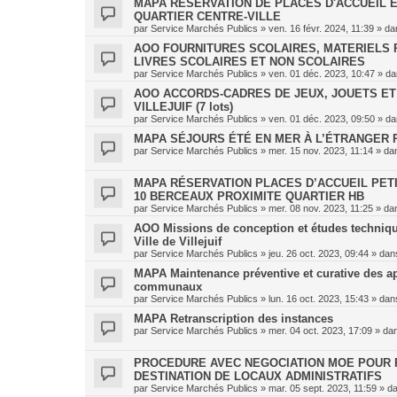
MAPA RÉSERVATION DE PLACES D'ACCUEIL 
QUARTIER CENTRE-VILLE
par
Service Marchés Publics
»
ven. 16 févr. 2024, 11:39
» da
AOO FOURNITURES SCOLAIRES, MATERIELS 
LIVRES SCOLAIRES ET NON SCOLAIRES
par
Service Marchés Publics
»
ven. 01 déc. 2023, 10:47
» d
AOO ACCORDS-CADRES DE JEUX, JOUETS ET 
VILLEJUIF (7 lots)
par
Service Marchés Publics
»
ven. 01 déc. 2023, 09:50
» d
MAPA SÉJOURS ÉTÉ EN MER À L’ÉTRANGER P
par
Service Marchés Publics
»
mer. 15 nov. 2023, 11:14
» da
MAPA RÉSERVATION PLACES D’ACCUEIL PETI
10 BERCEAUX PROXIMITE QUARTIER HB
par
Service Marchés Publics
»
mer. 08 nov. 2023, 11:25
» da
AOO Missions de conception et études techniques
Ville de Villejuif
par
Service Marchés Publics
»
jeu. 26 oct. 2023, 09:44
» da
MAPA Maintenance préventive et curative des a
communaux
par
Service Marchés Publics
»
lun. 16 oct. 2023, 15:43
» da
MAPA Retranscription des instances
par
Service Marchés Publics
»
mer. 04 oct. 2023, 17:09
» da
PROCEDURE AVEC NEGOCIATION MOE POUR R
DESTINATION DE LOCAUX ADMINISTRATIFS
par
Service Marchés Publics
»
mar. 05 sept. 2023, 11:59
» d