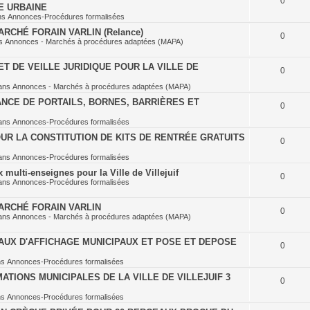
0
E URBAINE
ns
Annonces-Procédures formalisées
RCHÉ FORAIN VARLIN (Relance)
0
ns
Annonces - Marchés à procédures adaptées (MAPA)
T DE VEILLE JURIDIQUE POUR LA VILLE DE
0
ans
Annonces - Marchés à procédures adaptées (MAPA)
NCE DE PORTAILS, BORNES, BARRIÈRES ET
0
ans
Annonces-Procédures formalisées
UR LA CONSTITUTION DE KITS DE RENTRÉE GRATUITS
0
ans
Annonces-Procédures formalisées
multi-enseignes pour la Ville de Villejuif
0
ans
Annonces-Procédures formalisées
ARCHÉ FORAIN VARLIN
0
ans
Annonces - Marchés à procédures adaptées (MAPA)
AUX D'AFFICHAGE MUNICIPAUX ET POSE ET DEPOSE
0
ns
Annonces-Procédures formalisées
TIONS MUNICIPALES DE LA VILLE DE VILLEJUIF 3
0
ns
Annonces-Procédures formalisées