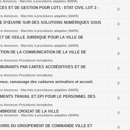
ns
Annonces - Marchés à procédures adaptées (MAPA)
S ET DE GESTION POUR LOT1 : ETAT CIVIL LOT 2 :
0
ns
Annonces - Marchés à procédures adaptées (MAPA)
SE D’ŒUVRE SUR DES SOLUTIONS NUMÉRIQUES SOUS
0
ns
Annonces - Marchés à procédures adaptées (MAPA)
T DE VEILLE JURIDIQUE POUR LA VILLE DE
0
ns
Annonces - Marchés à procédures adaptées (MAPA)
TION DE LA COMMUNICATION DE LA VILLE DE
0
ns
Annonces-Procédures formalisées
BURANTS PAR CARTES ACCRÉDITIVES ET DE
0
ns
Annonces-Procédures formalisées
eux, ramassage des cadavres animaliers et accueil,
0
ns
Annonces - Marchés à procédures adaptées (MAPA)
MENTS TRAVAIL ET EPI POUR LE PERSONNEL DES
0
ns
Annonces-Procédures formalisées
BROISE CROIZAT DE LA VILLE
0
ans
Annonces - Marchés à procédures adaptées (MAPA)
OINS DU GROUPEMENT DE COMMANDE VILLE ET
0