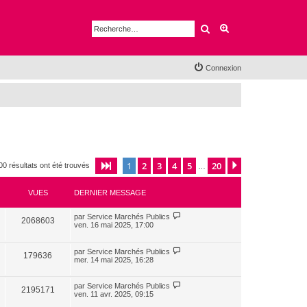
Rechercher
Recherche avancé
Connexion
1
2
3
4
5
20
Page
1
sur
20
Suivante
00 résultats ont été trouvés
…
VUES
DERNIER MESSAGE
par
Service Marchés Publics
2068603
ven. 16 mai 2025, 17:00
par
Service Marchés Publics
179636
mer. 14 mai 2025, 16:28
par
Service Marchés Publics
2195171
ven. 11 avr. 2025, 09:15