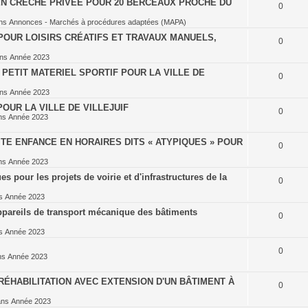
EN CRÈCHE PRIVÉE POUR 20 BERCEAUX PROCHE DU
0
ns
Annonces - Marchés à procédures adaptées (MAPA)
POUR LOISIRS CRÉATIFS ET TRAVAUX MANUELS,
0
ans
Année 2023
PETIT MATERIEL SPORTIF POUR LA VILLE DE
0
ans
Année 2023
OUR LA VILLE DE VILLEJUIF
0
ns
Année 2023
TE ENFANCE EN HORAIRES DITS « ATYPIQUES » POUR
0
ns
Année 2023
 pour les projets de voirie et d'infrastructures de la
0
ns
Année 2023
ppareils de transport mécanique des bâtiments
0
ns
Année 2023
0
ns
Année 2023
ÉHABILITATION AVEC EXTENSION D'UN BÂTIMENT À
0
ans
Année 2023