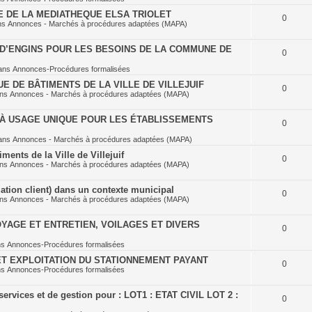
E DE LA MEDIATHEQUE ELSA TRIOLET
0
ns
Annonces - Marchés à procédures adaptées (MAPA)
D’ENGINS POUR LES BESOINS DE LA COMMUNE DE
0
ans
Annonces-Procédures formalisées
E DE BÂTIMENTS DE LA VILLE DE VILLEJUIF
0
ans
Annonces - Marchés à procédures adaptées (MAPA)
À USAGE UNIQUE POUR LES ÉTABLISSEMENTS
0
ans
Annonces - Marchés à procédures adaptées (MAPA)
ents de la Ville de Villejuif
0
ans
Annonces - Marchés à procédures adaptées (MAPA)
ation client) dans un contexte municipal
0
ans
Annonces - Marchés à procédures adaptées (MAPA)
YAGE ET ENTRETIEN, VOILAGES ET DIVERS
0
ns
Annonces-Procédures formalisées
T EXPLOITATION DU STATIONNEMENT PAYANT
0
ns
Annonces-Procédures formalisées
ervices et de gestion pour : LOT1 : ETAT CIVIL LOT 2 :
0