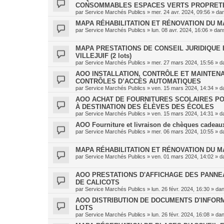
CONSOMMABLES ESPACES VERTS PROPRET
par
Service Marchés Publics
»
mer. 24 avr. 2024, 09:56
» da
MAPA RÉHABILITATION ET RÉNOVATION DU MA
par
Service Marchés Publics
»
lun. 08 avr. 2024, 16:06
» da
MAPA PRESTATIONS DE CONSEIL JURIDIQUE E
VILLEJUIF (2 lots)
par
Service Marchés Publics
»
mer. 27 mars 2024, 15:56
» d
AOO INSTALLATION, CONTRÔLE ET MAINTENA
CONTRÔLES D’ACCÈS AUTOMATIQUES
par
Service Marchés Publics
»
ven. 15 mars 2024, 14:34
» d
AOO ACHAT DE FOURNITURES SCOLAIRES PO
À DESTINATION DES ÉLÈVES DES ÉCOLES
par
Service Marchés Publics
»
ven. 15 mars 2024, 14:31
» d
AOO Fourniture et livraison de chèques cadeaux 
par
Service Marchés Publics
»
mer. 06 mars 2024, 10:55
» d
MAPA RÉHABILITATION ET RÉNOVATION DU M
par
Service Marchés Publics
»
ven. 01 mars 2024, 14:02
» d
AOO PRESTATIONS D'AFFICHAGE DES PANNE
DE CALICOTS
par
Service Marchés Publics
»
lun. 26 févr. 2024, 16:30
» da
AOO DISTRIBUTION DE DOCUMENTS D'INFORMA
LOTS
par
Service Marchés Publics
»
lun. 26 févr. 2024, 16:08
» da