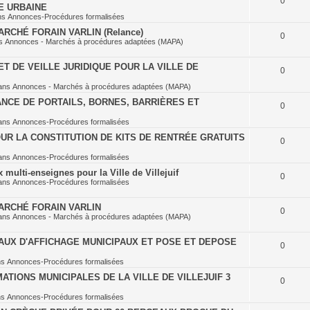
0
E URBAINE
ns
Annonces-Procédures formalisées
RCHÉ FORAIN VARLIN (Relance)
0
ns
Annonces - Marchés à procédures adaptées (MAPA)
T DE VEILLE JURIDIQUE POUR LA VILLE DE
0
ans
Annonces - Marchés à procédures adaptées (MAPA)
NCE DE PORTAILS, BORNES, BARRIÈRES ET
0
ans
Annonces-Procédures formalisées
UR LA CONSTITUTION DE KITS DE RENTRÉE GRATUITS
0
ans
Annonces-Procédures formalisées
multi-enseignes pour la Ville de Villejuif
0
ans
Annonces-Procédures formalisées
ARCHÉ FORAIN VARLIN
0
ans
Annonces - Marchés à procédures adaptées (MAPA)
AUX D'AFFICHAGE MUNICIPAUX ET POSE ET DEPOSE
0
ns
Annonces-Procédures formalisées
TIONS MUNICIPALES DE LA VILLE DE VILLEJUIF 3
0
ns
Annonces-Procédures formalisées