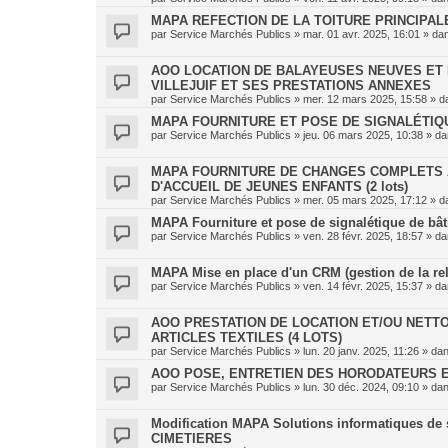
MAPA REFECTION DE LA TOITURE PRINCIPAL
par
Service Marchés Publics
»
mar. 01 avr. 2025, 16:01
» da
AOO LOCATION DE BALAYEUSES NEUVES ET 
VILLEJUIF ET SES PRESTATIONS ANNEXES
par
Service Marchés Publics
»
mer. 12 mars 2025, 15:58
» d
MAPA FOURNITURE ET POSE DE SIGNALÉTIQU
par
Service Marchés Publics
»
jeu. 06 mars 2025, 10:38
» d
MAPA FOURNITURE DE CHANGES COMPLETS 
D'ACCUEIL DE JEUNES ENFANTS (2 lots)
par
Service Marchés Publics
»
mer. 05 mars 2025, 17:12
» d
MAPA Fourniture et pose de signalétique de bâtim
par
Service Marchés Publics
»
ven. 28 févr. 2025, 18:57
» d
MAPA Mise en place d'un CRM (gestion de la rel
par
Service Marchés Publics
»
ven. 14 févr. 2025, 15:37
» d
AOO PRESTATION DE LOCATION ET/OU NETTO
ARTICLES TEXTILES (4 LOTS)
par
Service Marchés Publics
»
lun. 20 janv. 2025, 11:26
» da
AOO POSE, ENTRETIEN DES HORODATEURS E
par
Service Marchés Publics
»
lun. 30 déc. 2024, 09:10
» da
Modification MAPA Solutions informatiques de s
CIMETIERES