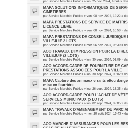
par
Service Marchés Publics
»
lun. 25 nov. 2024, 16:44
» da
MAPA SOLUTIONS INFORMATIQUES DE SERVICE
CIMETIERES
par
Service Marchés Publics
»
ven. 08 nov. 2024, 12:22
» da
MAPA PRESTATIONS DE SERVICE DE MAITRI
LICENCE LIBRE
par
Service Marchés Publics
»
ven. 08 nov. 2024, 10:58
» da
MAPA PRESTATIONS DE CONSEIL JURIDIQUE E
VILLEJUIF 2 LOTS
par
Service Marchés Publics
»
mer. 06 nov. 2024, 08:30
» da
AOO TRAVAUX D'IMPRESSION POUR LA DIREC
VILLEJUIF (2 LOTS)
par
Service Marchés Publics
»
lun. 30 sept. 2024, 09:09
» da
AOO ACCORD-CADRE DE FOURNITURE DE CAR
PRESTATIONS ASSOCIÉES POUR LA VILLE
par
Service Marchés Publics
»
lun. 30 sept. 2024, 09:02
» da
MAPA Capture des animaux errants et/ou danger
mise en fourrière
par
Service Marchés Publics
»
jeu. 26 sept. 2024, 18:35
» da
AOO ACCORD-CADRE POUR L'ACHAT DE VÊTE
SERVICES MUNICIPAUX (5 LOTS)
par
Service Marchés Publics
»
lun. 02 sept. 2024, 09:05
» da
MAPA TRAVAUX D'AMENAGEMENT DU PARC AM
par
Service Marchés Publics
»
mer. 28 août 2024, 15:43
» d
AOO MARCHE D’ASSURANCES POUR LES BES