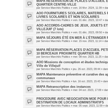
MAPA RÉSERVATION DE PLACES D'ACCUEIL 
QUARTIER CENTRE-VILLE
par
Service Marchés Publics
»
ven. 16 févr. 2024, 11:39
» da
AOO FOURNITURES SCOLAIRES, MATERIELS 
LIVRES SCOLAIRES ET NON SCOLAIRES
par
Service Marchés Publics
»
ven. 01 déc. 2023, 10:47
» d
AOO ACCORDS-CADRES DE JEUX, JOUETS ET 
VILLEJUIF (7 lots)
par
Service Marchés Publics
»
ven. 01 déc. 2023, 09:50
» d
MAPA SÉJOURS ÉTÉ EN MER À L’ÉTRANGER P
par
Service Marchés Publics
»
mer. 15 nov. 2023, 11:14
» da
MAPA RÉSERVATION PLACES D’ACCUEIL PETI
10 BERCEAUX PROXIMITE QUARTIER HB
par
Service Marchés Publics
»
mer. 08 nov. 2023, 11:25
» da
AOO Missions de conception et études techniques
Ville de Villejuif
par
Service Marchés Publics
»
jeu. 26 oct. 2023, 09:44
» da
MAPA Maintenance préventive et curative des a
communaux
par
Service Marchés Publics
»
lun. 16 oct. 2023, 15:43
» da
MAPA Retranscription des instances
par
Service Marchés Publics
»
mer. 04 oct. 2023, 17:09
» da
PROCEDURE AVEC NEGOCIATION MOE POUR R
DESTINATION DE LOCAUX ADMINISTRATIFS
par
Service Marchés Publics
»
mar. 05 sept. 2023, 11:59
» d