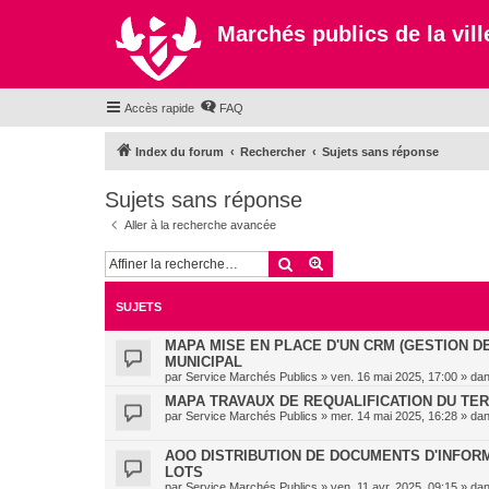
Marchés publics de la ville
Accès rapide
FAQ
Index du forum
Rechercher
Sujets sans réponse
Sujets sans réponse
Aller à la recherche avancée
Rechercher
Recherche avancée
SUJETS
MAPA MISE EN PLACE D'UN CRM (GESTION D
MUNICIPAL
par
Service Marchés Publics
»
ven. 16 mai 2025, 17:00
» da
MAPA TRAVAUX DE REQUALIFICATION DU TE
par
Service Marchés Publics
»
mer. 14 mai 2025, 16:28
» da
AOO DISTRIBUTION DE DOCUMENTS D'INFORMA
LOTS
par
Service Marchés Publics
»
ven. 11 avr. 2025, 09:15
» da