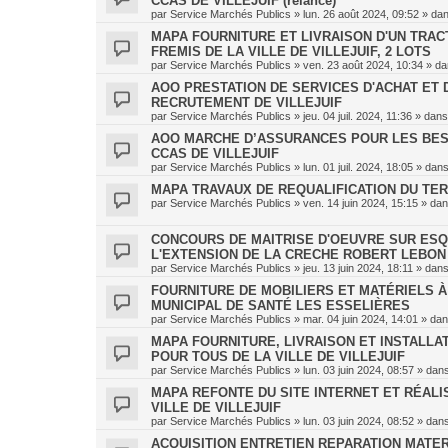
CCAS DE VILLEJUIF (relance)
par
Service Marchés Publics
»
lun. 26 août 2024, 09:52
» da
MAPA FOURNITURE ET LIVRAISON D'UN TRAC
FREMIS DE LA VILLE DE VILLEJUIF, 2 LOTS
par
Service Marchés Publics
»
ven. 23 août 2024, 10:34
» d
AOO PRESTATION DE SERVICES D'ACHAT ET 
RECRUTEMENT DE VILLEJUIF
par
Service Marchés Publics
»
jeu. 04 juil. 2024, 11:36
» dan
AOO MARCHE D’ASSURANCES POUR LES BES
CCAS DE VILLEJUIF
par
Service Marchés Publics
»
lun. 01 juil. 2024, 18:05
» dan
MAPA TRAVAUX DE REQUALIFICATION DU TER
par
Service Marchés Publics
»
ven. 14 juin 2024, 15:15
» da
CONCOURS DE MAITRISE D'OEUVRE SUR ESQU
L'EXTENSION DE LA CRECHE ROBERT LEBON
par
Service Marchés Publics
»
jeu. 13 juin 2024, 18:11
» dan
FOURNITURE DE MOBILIERS ET MATÉRIELS 
MUNICIPAL DE SANTÉ LES ESSELIÈRES
par
Service Marchés Publics
»
mar. 04 juin 2024, 14:01
» da
MAPA FOURNITURE, LIVRAISON ET INSTALLA
POUR TOUS DE LA VILLE DE VILLEJUIF
par
Service Marchés Publics
»
lun. 03 juin 2024, 08:57
» dan
MAPA REFONTE DU SITE INTERNET ET RÉALI
VILLE DE VILLEJUIF
par
Service Marchés Publics
»
lun. 03 juin 2024, 08:52
» dan
ACQUISITION ENTRETIEN REPARATION MATER