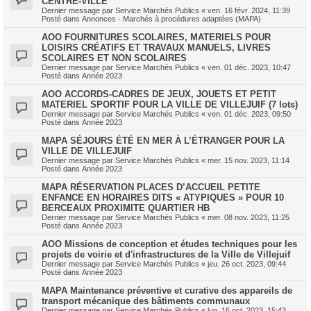
CENTRE-VILLE
Dernier message par
Service Marchés Publics
«
ven. 16 févr. 2024, 11:39
Posté dans
Annonces - Marchés à procédures adaptées (MAPA)
AOO FOURNITURES SCOLAIRES, MATERIELS POUR
LOISIRS CRÉATIFS ET TRAVAUX MANUELS, LIVRES
SCOLAIRES ET NON SCOLAIRES
Dernier message par
Service Marchés Publics
«
ven. 01 déc. 2023, 10:47
Posté dans
Année 2023
AOO ACCORDS-CADRES DE JEUX, JOUETS ET PETIT
MATERIEL SPORTIF POUR LA VILLE DE VILLEJUIF (7 lots)
Dernier message par
Service Marchés Publics
«
ven. 01 déc. 2023, 09:50
Posté dans
Année 2023
MAPA SÉJOURS ÉTÉ EN MER À L’ÉTRANGER POUR LA
VILLE DE VILLEJUIF
Dernier message par
Service Marchés Publics
«
mer. 15 nov. 2023, 11:14
Posté dans
Année 2023
MAPA RÉSERVATION PLACES D’ACCUEIL PETITE
ENFANCE EN HORAIRES DITS « ATYPIQUES » POUR 10
BERCEAUX PROXIMITE QUARTIER HB
Dernier message par
Service Marchés Publics
«
mer. 08 nov. 2023, 11:25
Posté dans
Année 2023
AOO Missions de conception et études techniques pour les
projets de voirie et d'infrastructures de la Ville de Villejuif
Dernier message par
Service Marchés Publics
«
jeu. 26 oct. 2023, 09:44
Posté dans
Année 2023
MAPA Maintenance préventive et curative des appareils de
transport mécanique des bâtiments communaux
Dernier message par
Service Marchés Publics
«
lun. 16 oct. 2023, 15:43