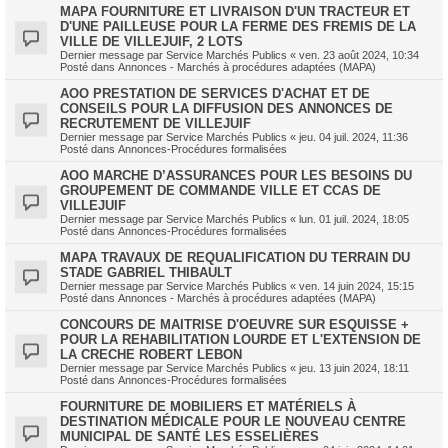
MAPA FOURNITURE ET LIVRAISON D'UN TRACTEUR ET
D'UNE PAILLEUSE POUR LA FERME DES FREMIS DE LA
VILLE DE VILLEJUIF, 2 LOTS
Dernier message par
Service Marchés Publics
«
ven. 23 août 2024, 10:34
Posté dans
Annonces - Marchés à procédures adaptées (MAPA)
AOO PRESTATION DE SERVICES D'ACHAT ET DE
CONSEILS POUR LA DIFFUSION DES ANNONCES DE
RECRUTEMENT DE VILLEJUIF
Dernier message par
Service Marchés Publics
«
jeu. 04 juil. 2024, 11:36
Posté dans
Annonces-Procédures formalisées
AOO MARCHE D’ASSURANCES POUR LES BESOINS DU
GROUPEMENT DE COMMANDE VILLE ET CCAS DE
VILLEJUIF
Dernier message par
Service Marchés Publics
«
lun. 01 juil. 2024, 18:05
Posté dans
Annonces-Procédures formalisées
MAPA TRAVAUX DE REQUALIFICATION DU TERRAIN DU
STADE GABRIEL THIBAULT
Dernier message par
Service Marchés Publics
«
ven. 14 juin 2024, 15:15
Posté dans
Annonces - Marchés à procédures adaptées (MAPA)
CONCOURS DE MAITRISE D'OEUVRE SUR ESQUISSE +
POUR LA REHABILITATION LOURDE ET L'EXTENSION DE
LA CRECHE ROBERT LEBON
Dernier message par
Service Marchés Publics
«
jeu. 13 juin 2024, 18:11
Posté dans
Annonces-Procédures formalisées
FOURNITURE DE MOBILIERS ET MATÉRIELS À
DESTINATION MÉDICALE POUR LE NOUVEAU CENTRE
MUNICIPAL DE SANTÉ LES ESSELIÈRES