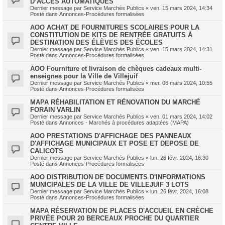
D’ACCÈS AUTOMATIQUES
Dernier message par
Service Marchés Publics
«
ven. 15 mars 2024, 14:34
Posté dans
Annonces-Procédures formalisées
AOO ACHAT DE FOURNITURES SCOLAIRES POUR LA
CONSTITUTION DE KITS DE RENTRÉE GRATUITS À
DESTINATION DES ÉLÈVES DES ÉCOLES
Dernier message par
Service Marchés Publics
«
ven. 15 mars 2024, 14:31
Posté dans
Annonces-Procédures formalisées
AOO Fourniture et livraison de chèques cadeaux multi-
enseignes pour la Ville de Villejuif
Dernier message par
Service Marchés Publics
«
mer. 06 mars 2024, 10:55
Posté dans
Annonces-Procédures formalisées
MAPA RÉHABILITATION ET RÉNOVATION DU MARCHÉ
FORAIN VARLIN
Dernier message par
Service Marchés Publics
«
ven. 01 mars 2024, 14:02
Posté dans
Annonces - Marchés à procédures adaptées (MAPA)
AOO PRESTATIONS D'AFFICHAGE DES PANNEAUX
D'AFFICHAGE MUNICIPAUX ET POSE ET DEPOSE DE
CALICOTS
Dernier message par
Service Marchés Publics
«
lun. 26 févr. 2024, 16:30
Posté dans
Annonces-Procédures formalisées
AOO DISTRIBUTION DE DOCUMENTS D'INFORMATIONS
MUNICIPALES DE LA VILLE DE VILLEJUIF 3 LOTS
Dernier message par
Service Marchés Publics
«
lun. 26 févr. 2024, 16:08
Posté dans
Annonces-Procédures formalisées
MAPA RÉSERVATION DE PLACES D'ACCUEIL EN CRÈCHE
PRIVÉE POUR 20 BERCEAUX PROCHE DU QUARTIER