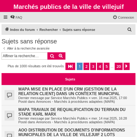
Marchés publics de la ville de villejuif
FAQ
Connexion
R
Index du forum
Rechercher
Sujets sans réponse
e
Sujets sans réponse
c
Aller à la recherche avancée
h
Rechercher
Recherche avancée
e
1
2
3
4
5
20
Page
1
sur
20
Sui
Plus de 1000 résultats ont été trouvés
r
…
c
Sujets
h
e
MAPA MISE EN PLACE D'UN CRM (GESTION DE LA
RELATION CLIENT) DANS UN CONTEXTE MUNICIPAL
r
Dernier message par
Service Marchés Publics
«
ven. 16 mai 2025, 17:00
Posté dans
Annonces - Marchés à procédures adaptées (MAPA)
MAPA TRAVAUX DE REQUALIFICATION DU TERRAIN DU
STADE KARL MARX
Dernier message par
Service Marchés Publics
«
mer. 14 mai 2025, 16:28
Posté dans
Annonces - Marchés à procédures adaptées (MAPA)
AOO DISTRIBUTION DE DOCUMENTS D'INFORMATIONS
MUNICIPALES DE LA VILLE DE VILLEJUIF 2 LOTS