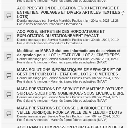
Posté dans
Annonces - Marchés à procédures adaptées (MAPA)
AOO PRESTATION DE LOCATION ET/OU NETTOYAGE ET
ENTRETIEN, VOILAGES ET DIVERS ARTICLES TEXTILES (4
LOTS)
Dernier message par
Service Marchés Publics
«
lun. 20 janv. 2025, 11:26
Posté dans
Annonces-Procédures formalisées
AOO POSE, ENTRETIEN DES HORODATEURS ET
EXPLOITATION DU STATIONNEMENT PAYANT
Dernier message par
Service Marchés Publics
«
lun. 30 déc. 2024, 09:10
Posté dans
Annonces-Procédures formalisées
Modification MAPA Solutions informatiques de services et
de gestion pour : LOT1 : ETAT CIVIL LOT 2 : CIMETIERES
Dernier message par
Service Marchés Publics
«
lun. 25 nov. 2024, 16:44
Posté dans
Annonces - Marchés à procédures adaptées (MAPA)
MAPA SOLUTIONS INFORMATIQUES DE SERVICES ET DE
GESTION POUR LOT1 : ETAT CIVIL LOT 2 : CIMETIERES
Dernier message par
Service Marchés Publics
«
ven. 08 nov. 2024, 12:22
Posté dans
Annonces - Marchés à procédures adaptées (MAPA)
MAPA PRESTATIONS DE SERVICE DE MAITRISE D’ŒUVRE
SUR DES SOLUTIONS NUMÉRIQUES SOUS LICENCE LIBRE
Dernier message par
Service Marchés Publics
«
ven. 08 nov. 2024, 10:58
Posté dans
Annonces - Marchés à procédures adaptées (MAPA)
MAPA PRESTATIONS DE CONSEIL JURIDIQUE ET DE
VEILLE JURIDIQUE POUR LA VILLE DE VILLEJUIF 2 LOTS
Dernier message par
Service Marchés Publics
«
mer. 06 nov. 2024, 08:30
Posté dans
Annonces - Marchés à procédures adaptées (MAPA)
AOO TRAVAUX D'IMPRESSION POUR LA DIRECTION DE LA