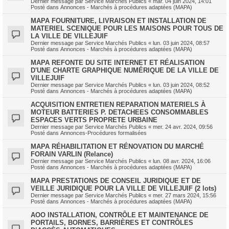
Dernier message par
Service Marchés Publics
«
mar. 04 juin 2024, 14:01
Posté dans
Annonces - Marchés à procédures adaptées (MAPA)
MAPA FOURNITURE, LIVRAISON ET INSTALLATION DE
MATERIEL SCENIQUE POUR LES MAISONS POUR TOUS DE
LA VILLE DE VILLEJUIF
Dernier message par
Service Marchés Publics
«
lun. 03 juin 2024, 08:57
Posté dans
Annonces - Marchés à procédures adaptées (MAPA)
MAPA REFONTE DU SITE INTERNET ET RÉALISATION
D'UNE CHARTE GRAPHIQUE NUMÉRIQUE DE LA VILLE DE
VILLEJUIF
Dernier message par
Service Marchés Publics
«
lun. 03 juin 2024, 08:52
Posté dans
Annonces - Marchés à procédures adaptées (MAPA)
ACQUISITION ENTRETIEN REPARATION MATERIELS À
MOTEUR BATTERIES P. DETACHEES CONSOMMABLES
ESPACES VERTS PROPRETE URBAINE
Dernier message par
Service Marchés Publics
«
mer. 24 avr. 2024, 09:56
Posté dans
Annonces-Procédures formalisées
MAPA RÉHABILITATION ET RÉNOVATION DU MARCHÉ
FORAIN VARLIN (Relance)
Dernier message par
Service Marchés Publics
«
lun. 08 avr. 2024, 16:06
Posté dans
Annonces - Marchés à procédures adaptées (MAPA)
MAPA PRESTATIONS DE CONSEIL JURIDIQUE ET DE
VEILLE JURIDIQUE POUR LA VILLE DE VILLEJUIF (2 lots)
Dernier message par
Service Marchés Publics
«
mer. 27 mars 2024, 15:56
Posté dans
Annonces - Marchés à procédures adaptées (MAPA)
AOO INSTALLATION, CONTRÔLE ET MAINTENANCE DE
PORTAILS, BORNES, BARRIÈRES ET CONTRÔLES