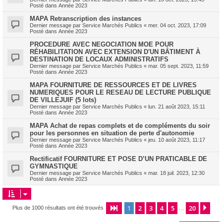
Posté dans
Année 2023
MAPA Retranscription des instances
Dernier message par
Service Marchés Publics
«
mer. 04 oct. 2023, 17:09
Posté dans
Année 2023
PROCEDURE AVEC NEGOCIATION MOE POUR
RÉHABILITATION AVEC EXTENSION D'UN BÂTIMENT À
DESTINATION DE LOCAUX ADMINISTRATIFS
Dernier message par
Service Marchés Publics
«
mar. 05 sept. 2023, 11:59
Posté dans
Année 2023
MAPA FOURNITURE DE RESSOURCES ET DE LIVRES
NUMERIQUES POUR LE RESEAU DE LECTURE PUBLIQUE
DE VILLEJUIF (5 lots)
Dernier message par
Service Marchés Publics
«
lun. 21 août 2023, 15:11
Posté dans
Année 2023
MAPA Achat de repas complets et de compléments du soir
pour les personnes en situation de perte d'autonomie
Dernier message par
Service Marchés Publics
«
jeu. 10 août 2023, 11:17
Posté dans
Année 2023
Rectificatif FOURNITURE ET POSE D’UN PRATICABLE DE
GYMNASTIQUE
Dernier message par
Service Marchés Publics
«
mar. 18 juil. 2023, 12:30
Posté dans
Année 2023
1
2
3
4
5
20
Page
1
sur
20
Sui
Plus de 1000 résultats ont été trouvés
…