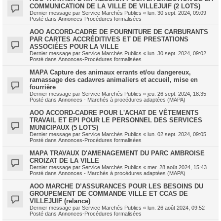
COMMUNICATION DE LA VILLE DE VILLEJUIF (2 LOTS)
Dernier message par
Service Marchés Publics
«
lun. 30 sept. 2024, 09:09
Posté dans
Annonces-Procédures formalisées
AOO ACCORD-CADRE DE FOURNITURE DE CARBURANTS
PAR CARTES ACCRÉDITIVES ET DE PRESTATIONS
ASSOCIÉES POUR LA VILLE
Dernier message par
Service Marchés Publics
«
lun. 30 sept. 2024, 09:02
Posté dans
Annonces-Procédures formalisées
MAPA Capture des animaux errants et/ou dangereux,
ramassage des cadavres animaliers et accueil, mise en
fourrière
Dernier message par
Service Marchés Publics
«
jeu. 26 sept. 2024, 18:35
Posté dans
Annonces - Marchés à procédures adaptées (MAPA)
AOO ACCORD-CADRE POUR L'ACHAT DE VÊTEMENTS
TRAVAIL ET EPI POUR LE PERSONNEL DES SERVICES
MUNICIPAUX (5 LOTS)
Dernier message par
Service Marchés Publics
«
lun. 02 sept. 2024, 09:05
Posté dans
Annonces-Procédures formalisées
MAPA TRAVAUX D'AMENAGEMENT DU PARC AMBROISE
CROIZAT DE LA VILLE
Dernier message par
Service Marchés Publics
«
mer. 28 août 2024, 15:43
Posté dans
Annonces - Marchés à procédures adaptées (MAPA)
AOO MARCHE D’ASSURANCES POUR LES BESOINS DU
GROUPEMENT DE COMMANDE VILLE ET CCAS DE
VILLEJUIF (relance)
Dernier message par
Service Marchés Publics
«
lun. 26 août 2024, 09:52
Posté dans
Annonces-Procédures formalisées