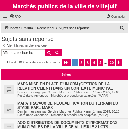
Marchés publics de la ville de villejuif
FAQ
Connexion
R
Index du forum
Rechercher
Sujets sans réponse
e
Sujets sans réponse
c
Aller à la recherche avancée
h
Rechercher
Recherche avancée
e
1
2
3
4
5
20
Page
1
sur
20
Sui
Plus de 1000 résultats ont été trouvés
r
…
c
Sujets
h
e
MAPA MISE EN PLACE D'UN CRM (GESTION DE LA
RELATION CLIENT) DANS UN CONTEXTE MUNICIPAL
r
Dernier message par
Service Marchés Publics
«
ven. 16 mai 2025, 17:00
Posté dans
Annonces - Marchés à procédures adaptées (MAPA)
MAPA TRAVAUX DE REQUALIFICATION DU TERRAIN DU
STADE KARL MARX
Dernier message par
Service Marchés Publics
«
mer. 14 mai 2025, 16:28
Posté dans
Annonces - Marchés à procédures adaptées (MAPA)
AOO DISTRIBUTION DE DOCUMENTS D'INFORMATIONS
MUNICIPALES DE LA VILLE DE VILLEJUIF 2 LOTS