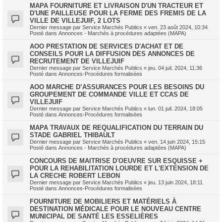
MAPA FOURNITURE ET LIVRAISON D'UN TRACTEUR ET
D'UNE PAILLEUSE POUR LA FERME DES FREMIS DE LA
VILLE DE VILLEJUIF, 2 LOTS
Dernier message par
Service Marchés Publics
«
ven. 23 août 2024, 10:34
Posté dans
Annonces - Marchés à procédures adaptées (MAPA)
AOO PRESTATION DE SERVICES D'ACHAT ET DE
CONSEILS POUR LA DIFFUSION DES ANNONCES DE
RECRUTEMENT DE VILLEJUIF
Dernier message par
Service Marchés Publics
«
jeu. 04 juil. 2024, 11:36
Posté dans
Annonces-Procédures formalisées
AOO MARCHE D’ASSURANCES POUR LES BESOINS DU
GROUPEMENT DE COMMANDE VILLE ET CCAS DE
VILLEJUIF
Dernier message par
Service Marchés Publics
«
lun. 01 juil. 2024, 18:05
Posté dans
Annonces-Procédures formalisées
MAPA TRAVAUX DE REQUALIFICATION DU TERRAIN DU
STADE GABRIEL THIBAULT
Dernier message par
Service Marchés Publics
«
ven. 14 juin 2024, 15:15
Posté dans
Annonces - Marchés à procédures adaptées (MAPA)
CONCOURS DE MAITRISE D'OEUVRE SUR ESQUISSE +
POUR LA REHABILITATION LOURDE ET L'EXTENSION DE
LA CRECHE ROBERT LEBON
Dernier message par
Service Marchés Publics
«
jeu. 13 juin 2024, 18:11
Posté dans
Annonces-Procédures formalisées
FOURNITURE DE MOBILIERS ET MATÉRIELS À
DESTINATION MÉDICALE POUR LE NOUVEAU CENTRE
MUNICIPAL DE SANTÉ LES ESSELIÈRES