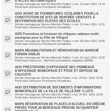
D’ACCÈS AUTOMATIQUES
Dernier message par
Service Marchés Publics
«
ven. 15 mars 2024, 14:34
Posté dans
Annonces-Procédures formalisées
AOO ACHAT DE FOURNITURES SCOLAIRES POUR LA
CONSTITUTION DE KITS DE RENTRÉE GRATUITS À
DESTINATION DES ÉLÈVES DES ÉCOLES
Dernier message par
Service Marchés Publics
«
ven. 15 mars 2024, 14:31
Posté dans
Annonces-Procédures formalisées
AOO Fourniture et livraison de chèques cadeaux multi-
enseignes pour la Ville de Villejuif
Dernier message par
Service Marchés Publics
«
mer. 06 mars 2024, 10:55
Posté dans
Annonces-Procédures formalisées
MAPA RÉHABILITATION ET RÉNOVATION DU MARCHÉ
FORAIN VARLIN
Dernier message par
Service Marchés Publics
«
ven. 01 mars 2024, 14:02
Posté dans
Annonces - Marchés à procédures adaptées (MAPA)
AOO PRESTATIONS D'AFFICHAGE DES PANNEAUX
D'AFFICHAGE MUNICIPAUX ET POSE ET DEPOSE DE
CALICOTS
Dernier message par
Service Marchés Publics
«
lun. 26 févr. 2024, 16:30
Posté dans
Annonces-Procédures formalisées
AOO DISTRIBUTION DE DOCUMENTS D'INFORMATIONS
MUNICIPALES DE LA VILLE DE VILLEJUIF 3 LOTS
Dernier message par
Service Marchés Publics
«
lun. 26 févr. 2024, 16:08
Posté dans
Annonces-Procédures formalisées
MAPA RÉSERVATION DE PLACES D'ACCUEIL EN CRÈCHE
PRIVÉE POUR 20 BERCEAUX PROCHE DU QUARTIER