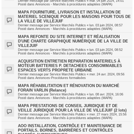
Dernier message par
Service Marchés Publics
«
mar. 04 juin 2024, 14:01
Posté dans
Annonces - Marchés à procédures adaptées (MAPA)
MAPA FOURNITURE, LIVRAISON ET INSTALLATION DE
MATERIEL SCENIQUE POUR LES MAISONS POUR TOUS DE
LA VILLE DE VILLEJUIF
Dernier message par
Service Marchés Publics
«
lun. 03 juin 2024, 08:57
Posté dans
Annonces - Marchés à procédures adaptées (MAPA)
MAPA REFONTE DU SITE INTERNET ET RÉALISATION
D'UNE CHARTE GRAPHIQUE NUMÉRIQUE DE LA VILLE DE
VILLEJUIF
Dernier message par
Service Marchés Publics
«
lun. 03 juin 2024, 08:52
Posté dans
Annonces - Marchés à procédures adaptées (MAPA)
ACQUISITION ENTRETIEN REPARATION MATERIELS À
MOTEUR BATTERIES P. DETACHEES CONSOMMABLES
ESPACES VERTS PROPRETE URBAINE
Dernier message par
Service Marchés Publics
«
mer. 24 avr. 2024, 09:56
Posté dans
Annonces-Procédures formalisées
MAPA RÉHABILITATION ET RÉNOVATION DU MARCHÉ
FORAIN VARLIN (Relance)
Dernier message par
Service Marchés Publics
«
lun. 08 avr. 2024, 16:06
Posté dans
Annonces - Marchés à procédures adaptées (MAPA)
MAPA PRESTATIONS DE CONSEIL JURIDIQUE ET DE
VEILLE JURIDIQUE POUR LA VILLE DE VILLEJUIF (2 lots)
Dernier message par
Service Marchés Publics
«
mer. 27 mars 2024, 15:56
Posté dans
Annonces - Marchés à procédures adaptées (MAPA)
AOO INSTALLATION, CONTRÔLE ET MAINTENANCE DE
PORTAILS, BORNES, BARRIÈRES ET CONTRÔLES