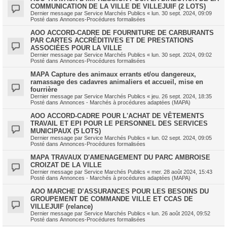
COMMUNICATION DE LA VILLE DE VILLEJUIF (2 LOTS)
Dernier message par
Service Marchés Publics
«
lun. 30 sept. 2024, 09:09
Posté dans
Annonces-Procédures formalisées
AOO ACCORD-CADRE DE FOURNITURE DE CARBURANTS
PAR CARTES ACCRÉDITIVES ET DE PRESTATIONS
ASSOCIÉES POUR LA VILLE
Dernier message par
Service Marchés Publics
«
lun. 30 sept. 2024, 09:02
Posté dans
Annonces-Procédures formalisées
MAPA Capture des animaux errants et/ou dangereux,
ramassage des cadavres animaliers et accueil, mise en
fourrière
Dernier message par
Service Marchés Publics
«
jeu. 26 sept. 2024, 18:35
Posté dans
Annonces - Marchés à procédures adaptées (MAPA)
AOO ACCORD-CADRE POUR L'ACHAT DE VÊTEMENTS
TRAVAIL ET EPI POUR LE PERSONNEL DES SERVICES
MUNICIPAUX (5 LOTS)
Dernier message par
Service Marchés Publics
«
lun. 02 sept. 2024, 09:05
Posté dans
Annonces-Procédures formalisées
MAPA TRAVAUX D'AMENAGEMENT DU PARC AMBROISE
CROIZAT DE LA VILLE
Dernier message par
Service Marchés Publics
«
mer. 28 août 2024, 15:43
Posté dans
Annonces - Marchés à procédures adaptées (MAPA)
AOO MARCHE D’ASSURANCES POUR LES BESOINS DU
GROUPEMENT DE COMMANDE VILLE ET CCAS DE
VILLEJUIF (relance)
Dernier message par
Service Marchés Publics
«
lun. 26 août 2024, 09:52
Posté dans
Annonces-Procédures formalisées