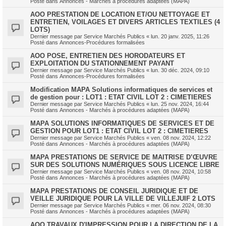
Posté dans
Annonces - Marchés à procédures adaptées (MAPA)
AOO PRESTATION DE LOCATION ET/OU NETTOYAGE ET
ENTRETIEN, VOILAGES ET DIVERS ARTICLES TEXTILES (4
LOTS)
Dernier message par
Service Marchés Publics
«
lun. 20 janv. 2025, 11:26
Posté dans
Annonces-Procédures formalisées
AOO POSE, ENTRETIEN DES HORODATEURS ET
EXPLOITATION DU STATIONNEMENT PAYANT
Dernier message par
Service Marchés Publics
«
lun. 30 déc. 2024, 09:10
Posté dans
Annonces-Procédures formalisées
Modification MAPA Solutions informatiques de services et
de gestion pour : LOT1 : ETAT CIVIL LOT 2 : CIMETIERES
Dernier message par
Service Marchés Publics
«
lun. 25 nov. 2024, 16:44
Posté dans
Annonces - Marchés à procédures adaptées (MAPA)
MAPA SOLUTIONS INFORMATIQUES DE SERVICES ET DE
GESTION POUR LOT1 : ETAT CIVIL LOT 2 : CIMETIERES
Dernier message par
Service Marchés Publics
«
ven. 08 nov. 2024, 12:22
Posté dans
Annonces - Marchés à procédures adaptées (MAPA)
MAPA PRESTATIONS DE SERVICE DE MAITRISE D’ŒUVRE
SUR DES SOLUTIONS NUMÉRIQUES SOUS LICENCE LIBRE
Dernier message par
Service Marchés Publics
«
ven. 08 nov. 2024, 10:58
Posté dans
Annonces - Marchés à procédures adaptées (MAPA)
MAPA PRESTATIONS DE CONSEIL JURIDIQUE ET DE
VEILLE JURIDIQUE POUR LA VILLE DE VILLEJUIF 2 LOTS
Dernier message par
Service Marchés Publics
«
mer. 06 nov. 2024, 08:30
Posté dans
Annonces - Marchés à procédures adaptées (MAPA)
AOO TRAVAUX D'IMPRESSION POUR LA DIRECTION DE LA