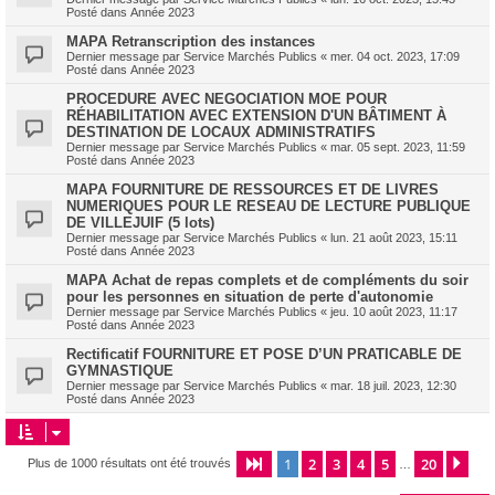
Posté dans
Année 2023
MAPA Retranscription des instances
Dernier message par
Service Marchés Publics
«
mer. 04 oct. 2023, 17:09
Posté dans
Année 2023
PROCEDURE AVEC NEGOCIATION MOE POUR
RÉHABILITATION AVEC EXTENSION D'UN BÂTIMENT À
DESTINATION DE LOCAUX ADMINISTRATIFS
Dernier message par
Service Marchés Publics
«
mar. 05 sept. 2023, 11:59
Posté dans
Année 2023
MAPA FOURNITURE DE RESSOURCES ET DE LIVRES
NUMERIQUES POUR LE RESEAU DE LECTURE PUBLIQUE
DE VILLEJUIF (5 lots)
Dernier message par
Service Marchés Publics
«
lun. 21 août 2023, 15:11
Posté dans
Année 2023
MAPA Achat de repas complets et de compléments du soir
pour les personnes en situation de perte d'autonomie
Dernier message par
Service Marchés Publics
«
jeu. 10 août 2023, 11:17
Posté dans
Année 2023
Rectificatif FOURNITURE ET POSE D’UN PRATICABLE DE
GYMNASTIQUE
Dernier message par
Service Marchés Publics
«
mar. 18 juil. 2023, 12:30
Posté dans
Année 2023
1
2
3
4
5
20
Page
1
sur
20
Sui
Plus de 1000 résultats ont été trouvés
…