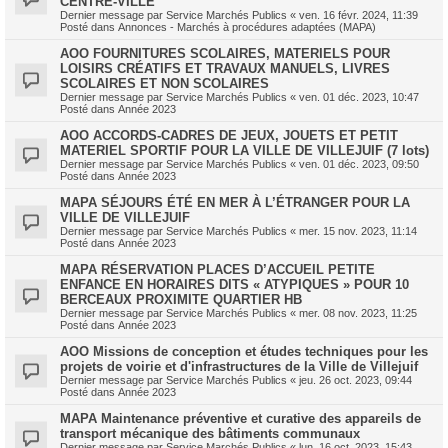
CENTRE-VILLE
Dernier message par
Service Marchés Publics
«
ven. 16 févr. 2024, 11:39
Posté dans
Annonces - Marchés à procédures adaptées (MAPA)
AOO FOURNITURES SCOLAIRES, MATERIELS POUR
LOISIRS CRÉATIFS ET TRAVAUX MANUELS, LIVRES
SCOLAIRES ET NON SCOLAIRES
Dernier message par
Service Marchés Publics
«
ven. 01 déc. 2023, 10:47
Posté dans
Année 2023
AOO ACCORDS-CADRES DE JEUX, JOUETS ET PETIT
MATERIEL SPORTIF POUR LA VILLE DE VILLEJUIF (7 lots)
Dernier message par
Service Marchés Publics
«
ven. 01 déc. 2023, 09:50
Posté dans
Année 2023
MAPA SÉJOURS ÉTÉ EN MER À L’ÉTRANGER POUR LA
VILLE DE VILLEJUIF
Dernier message par
Service Marchés Publics
«
mer. 15 nov. 2023, 11:14
Posté dans
Année 2023
MAPA RÉSERVATION PLACES D’ACCUEIL PETITE
ENFANCE EN HORAIRES DITS « ATYPIQUES » POUR 10
BERCEAUX PROXIMITE QUARTIER HB
Dernier message par
Service Marchés Publics
«
mer. 08 nov. 2023, 11:25
Posté dans
Année 2023
AOO Missions de conception et études techniques pour les
projets de voirie et d'infrastructures de la Ville de Villejuif
Dernier message par
Service Marchés Publics
«
jeu. 26 oct. 2023, 09:44
Posté dans
Année 2023
MAPA Maintenance préventive et curative des appareils de
transport mécanique des bâtiments communaux
Dernier message par
Service Marchés Publics
«
lun. 16 oct. 2023, 15:43