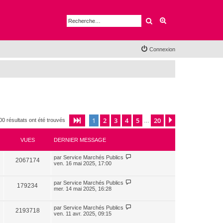
Rechercher
Recherche avancé
Connexion
1
2
3
4
5
20
Page
1
sur
20
Suivante
00 résultats ont été trouvés
…
VUES
DERNIER MESSAGE
par
Service Marchés Publics
2067174
ven. 16 mai 2025, 17:00
par
Service Marchés Publics
179234
mer. 14 mai 2025, 16:28
par
Service Marchés Publics
2193718
ven. 11 avr. 2025, 09:15