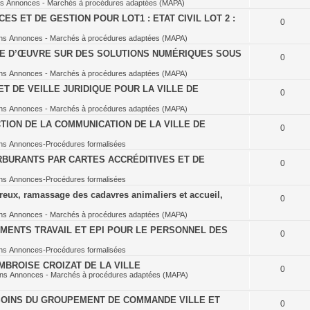
ns
Annonces - Marchés à procédures adaptées (MAPA)
S ET DE GESTION POUR LOT1 : ETAT CIVIL LOT 2 :
0
ns
Annonces - Marchés à procédures adaptées (MAPA)
SE D’ŒUVRE SUR DES SOLUTIONS NUMÉRIQUES SOUS
0
ns
Annonces - Marchés à procédures adaptées (MAPA)
T DE VEILLE JURIDIQUE POUR LA VILLE DE
0
ns
Annonces - Marchés à procédures adaptées (MAPA)
TION DE LA COMMUNICATION DE LA VILLE DE
0
ns
Annonces-Procédures formalisées
BURANTS PAR CARTES ACCRÉDITIVES ET DE
0
ns
Annonces-Procédures formalisées
eux, ramassage des cadavres animaliers et accueil,
0
ns
Annonces - Marchés à procédures adaptées (MAPA)
MENTS TRAVAIL ET EPI POUR LE PERSONNEL DES
0
ns
Annonces-Procédures formalisées
BROISE CROIZAT DE LA VILLE
0
ans
Annonces - Marchés à procédures adaptées (MAPA)
OINS DU GROUPEMENT DE COMMANDE VILLE ET
0