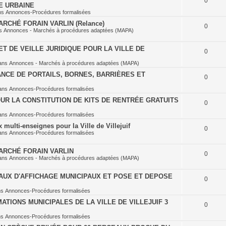
0
E URBAINE
ns
Annonces-Procédures formalisées
RCHÉ FORAIN VARLIN (Relance)
0
ns
Annonces - Marchés à procédures adaptées (MAPA)
T DE VEILLE JURIDIQUE POUR LA VILLE DE
0
ans
Annonces - Marchés à procédures adaptées (MAPA)
NCE DE PORTAILS, BORNES, BARRIÈRES ET
0
ans
Annonces-Procédures formalisées
UR LA CONSTITUTION DE KITS DE RENTRÉE GRATUITS
0
ans
Annonces-Procédures formalisées
multi-enseignes pour la Ville de Villejuif
0
ans
Annonces-Procédures formalisées
ARCHÉ FORAIN VARLIN
0
ans
Annonces - Marchés à procédures adaptées (MAPA)
AUX D'AFFICHAGE MUNICIPAUX ET POSE ET DEPOSE
0
ns
Annonces-Procédures formalisées
TIONS MUNICIPALES DE LA VILLE DE VILLEJUIF 3
0
ns
Annonces-Procédures formalisées