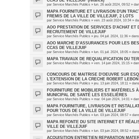
CCAS DE VILLEJUIF (relance)
par
Service Marchés Publics
»
lun. 26 août 2024, 09:52
» da
MAPA FOURNITURE ET LIVRAISON D'UN TRAC
FREMIS DE LA VILLE DE VILLEJUIF, 2 LOTS
par
Service Marchés Publics
»
ven. 23 août 2024, 10:34
» d
AOO PRESTATION DE SERVICES D'ACHAT ET 
RECRUTEMENT DE VILLEJUIF
par
Service Marchés Publics
»
jeu. 04 juil. 2024, 11:36
» dan
AOO MARCHE D’ASSURANCES POUR LES BES
CCAS DE VILLEJUIF
par
Service Marchés Publics
»
lun. 01 juil. 2024, 18:05
» dan
MAPA TRAVAUX DE REQUALIFICATION DU TER
par
Service Marchés Publics
»
ven. 14 juin 2024, 15:15
» da
CONCOURS DE MAITRISE D'OEUVRE SUR ESQU
L'EXTENSION DE LA CRECHE ROBERT LEBON
par
Service Marchés Publics
»
jeu. 13 juin 2024, 18:11
» dan
FOURNITURE DE MOBILIERS ET MATÉRIELS 
MUNICIPAL DE SANTÉ LES ESSELIÈRES
par
Service Marchés Publics
»
mar. 04 juin 2024, 14:01
» da
MAPA FOURNITURE, LIVRAISON ET INSTALLA
POUR TOUS DE LA VILLE DE VILLEJUIF
par
Service Marchés Publics
»
lun. 03 juin 2024, 08:57
» dan
MAPA REFONTE DU SITE INTERNET ET RÉALI
VILLE DE VILLEJUIF
par
Service Marchés Publics
»
lun. 03 juin 2024, 08:52
» dan
ACQUISITION ENTRETIEN REPARATION MATER