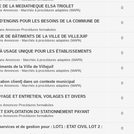
E DE LA MEDIATHEQUE ELSA TRIOLET
0
ns
Annonces - Marchés à procédures adaptées (MAPA)
D’ENGINS POUR LES BESOINS DE LA COMMUNE DE
0
ans
Annonces-Procédures formalisées
E DE BÂTIMENTS DE LA VILLE DE VILLEJUIF
0
ans
Annonces - Marchés à procédures adaptées (MAPA)
À USAGE UNIQUE POUR LES ÉTABLISSEMENTS
0
ans
Annonces - Marchés à procédures adaptées (MAPA)
ents de la Ville de Villejuif
0
ans
Annonces - Marchés à procédures adaptées (MAPA)
ation client) dans un contexte municipal
0
ans
Annonces - Marchés à procédures adaptées (MAPA)
YAGE ET ENTRETIEN, VOILAGES ET DIVERS
0
ns
Annonces-Procédures formalisées
T EXPLOITATION DU STATIONNEMENT PAYANT
0
ns
Annonces-Procédures formalisées
ervices et de gestion pour : LOT1 : ETAT CIVIL LOT 2 :
0