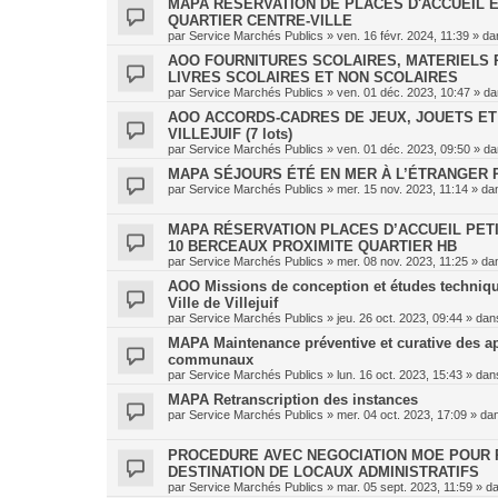
MAPA RÉSERVATION DE PLACES D'ACCUEIL 
QUARTIER CENTRE-VILLE
par
Service Marchés Publics
»
ven. 16 févr. 2024, 11:39
» da
AOO FOURNITURES SCOLAIRES, MATERIELS 
LIVRES SCOLAIRES ET NON SCOLAIRES
par
Service Marchés Publics
»
ven. 01 déc. 2023, 10:47
» d
AOO ACCORDS-CADRES DE JEUX, JOUETS ET 
VILLEJUIF (7 lots)
par
Service Marchés Publics
»
ven. 01 déc. 2023, 09:50
» d
MAPA SÉJOURS ÉTÉ EN MER À L’ÉTRANGER P
par
Service Marchés Publics
»
mer. 15 nov. 2023, 11:14
» da
MAPA RÉSERVATION PLACES D’ACCUEIL PETI
10 BERCEAUX PROXIMITE QUARTIER HB
par
Service Marchés Publics
»
mer. 08 nov. 2023, 11:25
» da
AOO Missions de conception et études techniques
Ville de Villejuif
par
Service Marchés Publics
»
jeu. 26 oct. 2023, 09:44
» da
MAPA Maintenance préventive et curative des a
communaux
par
Service Marchés Publics
»
lun. 16 oct. 2023, 15:43
» da
MAPA Retranscription des instances
par
Service Marchés Publics
»
mer. 04 oct. 2023, 17:09
» da
PROCEDURE AVEC NEGOCIATION MOE POUR R
DESTINATION DE LOCAUX ADMINISTRATIFS
par
Service Marchés Publics
»
mar. 05 sept. 2023, 11:59
» d