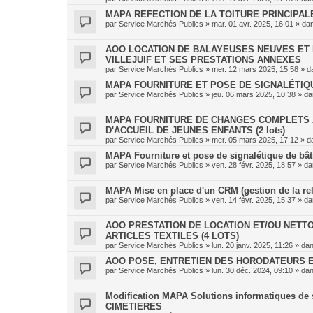
MAPA REFECTION DE LA TOITURE PRINCIPAL
par
Service Marchés Publics
»
mar. 01 avr. 2025, 16:01
» da
AOO LOCATION DE BALAYEUSES NEUVES ET 
VILLEJUIF ET SES PRESTATIONS ANNEXES
par
Service Marchés Publics
»
mer. 12 mars 2025, 15:58
» d
MAPA FOURNITURE ET POSE DE SIGNALÉTIQU
par
Service Marchés Publics
»
jeu. 06 mars 2025, 10:38
» d
MAPA FOURNITURE DE CHANGES COMPLETS 
D'ACCUEIL DE JEUNES ENFANTS (2 lots)
par
Service Marchés Publics
»
mer. 05 mars 2025, 17:12
» d
MAPA Fourniture et pose de signalétique de bâtim
par
Service Marchés Publics
»
ven. 28 févr. 2025, 18:57
» d
MAPA Mise en place d'un CRM (gestion de la rel
par
Service Marchés Publics
»
ven. 14 févr. 2025, 15:37
» d
AOO PRESTATION DE LOCATION ET/OU NETTO
ARTICLES TEXTILES (4 LOTS)
par
Service Marchés Publics
»
lun. 20 janv. 2025, 11:26
» da
AOO POSE, ENTRETIEN DES HORODATEURS E
par
Service Marchés Publics
»
lun. 30 déc. 2024, 09:10
» da
Modification MAPA Solutions informatiques de s
CIMETIERES