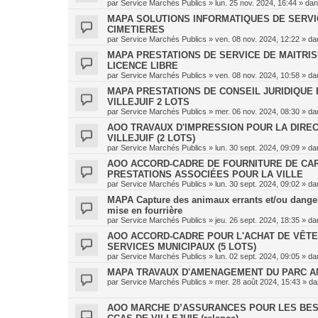
par
Service Marchés Publics
»
lun. 25 nov. 2024, 16:44
» da
MAPA SOLUTIONS INFORMATIQUES DE SERVICE
CIMETIERES
par
Service Marchés Publics
»
ven. 08 nov. 2024, 12:22
» da
MAPA PRESTATIONS DE SERVICE DE MAITRI
LICENCE LIBRE
par
Service Marchés Publics
»
ven. 08 nov. 2024, 10:58
» da
MAPA PRESTATIONS DE CONSEIL JURIDIQUE E
VILLEJUIF 2 LOTS
par
Service Marchés Publics
»
mer. 06 nov. 2024, 08:30
» da
AOO TRAVAUX D'IMPRESSION POUR LA DIREC
VILLEJUIF (2 LOTS)
par
Service Marchés Publics
»
lun. 30 sept. 2024, 09:09
» da
AOO ACCORD-CADRE DE FOURNITURE DE CAR
PRESTATIONS ASSOCIÉES POUR LA VILLE
par
Service Marchés Publics
»
lun. 30 sept. 2024, 09:02
» da
MAPA Capture des animaux errants et/ou danger
mise en fourrière
par
Service Marchés Publics
»
jeu. 26 sept. 2024, 18:35
» da
AOO ACCORD-CADRE POUR L'ACHAT DE VÊTE
SERVICES MUNICIPAUX (5 LOTS)
par
Service Marchés Publics
»
lun. 02 sept. 2024, 09:05
» da
MAPA TRAVAUX D'AMENAGEMENT DU PARC AM
par
Service Marchés Publics
»
mer. 28 août 2024, 15:43
» d
AOO MARCHE D’ASSURANCES POUR LES BES