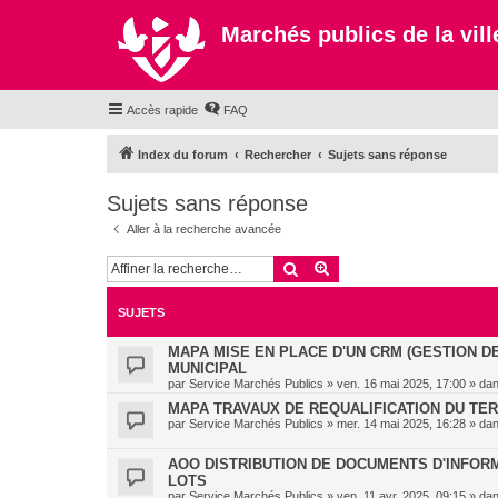
Marchés publics de la ville
Accès rapide
FAQ
Index du forum
Rechercher
Sujets sans réponse
Sujets sans réponse
Aller à la recherche avancée
Rechercher
Recherche avancée
SUJETS
MAPA MISE EN PLACE D'UN CRM (GESTION D
MUNICIPAL
par
Service Marchés Publics
»
ven. 16 mai 2025, 17:00
» da
MAPA TRAVAUX DE REQUALIFICATION DU TE
par
Service Marchés Publics
»
mer. 14 mai 2025, 16:28
» da
AOO DISTRIBUTION DE DOCUMENTS D'INFORMA
LOTS
par
Service Marchés Publics
»
ven. 11 avr. 2025, 09:15
» da