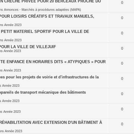
EN CRÈCHE PRIVÉE POUR 20 BERCEAUX PROCHE DU
0
ns
Annonces - Marchés à procédures adaptées (MAPA)
POUR LOISIRS CRÉATIFS ET TRAVAUX MANUELS,
0
ans
Année 2023
PETIT MATERIEL SPORTIF POUR LA VILLE DE
0
ans
Année 2023
OUR LA VILLE DE VILLEJUIF
0
ns
Année 2023
TE ENFANCE EN HORAIRES DITS « ATYPIQUES » POUR
0
ns
Année 2023
 pour les projets de voirie et d'infrastructures de la
0
ns
Année 2023
ppareils de transport mécanique des bâtiments
0
ns
Année 2023
0
ns
Année 2023
ÉHABILITATION AVEC EXTENSION D'UN BÂTIMENT À
0
ans
Année 2023