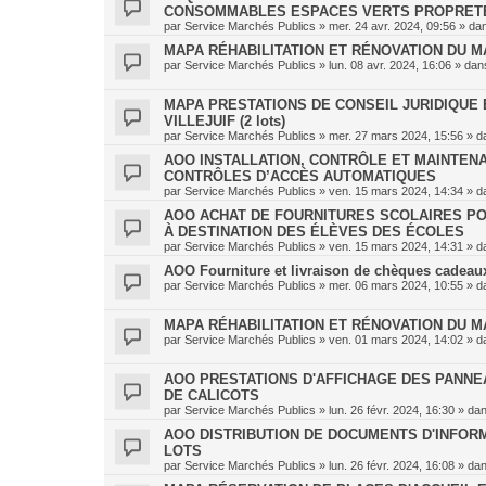
CONSOMMABLES ESPACES VERTS PROPRET
par
Service Marchés Publics
»
mer. 24 avr. 2024, 09:56
» da
MAPA RÉHABILITATION ET RÉNOVATION DU MA
par
Service Marchés Publics
»
lun. 08 avr. 2024, 16:06
» da
MAPA PRESTATIONS DE CONSEIL JURIDIQUE E
VILLEJUIF (2 lots)
par
Service Marchés Publics
»
mer. 27 mars 2024, 15:56
» d
AOO INSTALLATION, CONTRÔLE ET MAINTENA
CONTRÔLES D’ACCÈS AUTOMATIQUES
par
Service Marchés Publics
»
ven. 15 mars 2024, 14:34
» d
AOO ACHAT DE FOURNITURES SCOLAIRES PO
À DESTINATION DES ÉLÈVES DES ÉCOLES
par
Service Marchés Publics
»
ven. 15 mars 2024, 14:31
» d
AOO Fourniture et livraison de chèques cadeaux 
par
Service Marchés Publics
»
mer. 06 mars 2024, 10:55
» d
MAPA RÉHABILITATION ET RÉNOVATION DU M
par
Service Marchés Publics
»
ven. 01 mars 2024, 14:02
» d
AOO PRESTATIONS D'AFFICHAGE DES PANNE
DE CALICOTS
par
Service Marchés Publics
»
lun. 26 févr. 2024, 16:30
» da
AOO DISTRIBUTION DE DOCUMENTS D'INFORMA
LOTS
par
Service Marchés Publics
»
lun. 26 févr. 2024, 16:08
» da