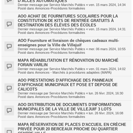
D’ACCÈS AUTOMATIQUES
Dernier message par
Service Marchés Publics
«
ven. 15 mars 2024, 14:34
Posté dans
Annonces-Procédures formalisées
AOO ACHAT DE FOURNITURES SCOLAIRES POUR LA
CONSTITUTION DE KITS DE RENTRÉE GRATUITS À
DESTINATION DES ÉLÈVES DES ÉCOLES
Dernier message par
Service Marchés Publics
«
ven. 15 mars 2024, 14:31
Posté dans
Annonces-Procédures formalisées
AOO Fourniture et livraison de chèques cadeaux multi-
enseignes pour la Ville de Villejuif
Dernier message par
Service Marchés Publics
«
mer. 06 mars 2024, 10:55
Posté dans
Annonces-Procédures formalisées
MAPA RÉHABILITATION ET RÉNOVATION DU MARCHÉ
FORAIN VARLIN
Dernier message par
Service Marchés Publics
«
ven. 01 mars 2024, 14:02
Posté dans
Annonces - Marchés à procédures adaptées (MAPA)
AOO PRESTATIONS D'AFFICHAGE DES PANNEAUX
D'AFFICHAGE MUNICIPAUX ET POSE ET DEPOSE DE
CALICOTS
Dernier message par
Service Marchés Publics
«
lun. 26 févr. 2024, 16:30
Posté dans
Annonces-Procédures formalisées
AOO DISTRIBUTION DE DOCUMENTS D'INFORMATIONS
MUNICIPALES DE LA VILLE DE VILLEJUIF 3 LOTS
Dernier message par
Service Marchés Publics
«
lun. 26 févr. 2024, 16:08
Posté dans
Annonces-Procédures formalisées
MAPA RÉSERVATION DE PLACES D'ACCUEIL EN CRÈCHE
PRIVÉE POUR 20 BERCEAUX PROCHE DU QUARTIER