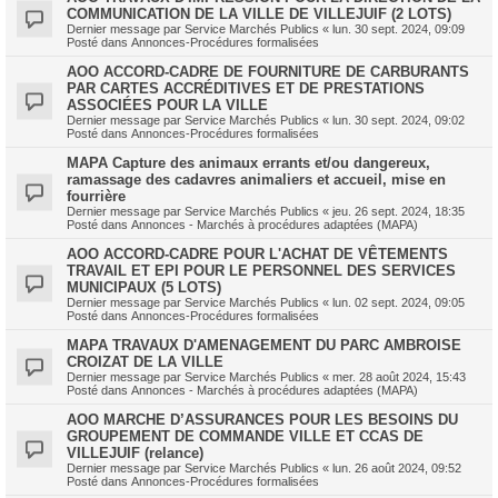
COMMUNICATION DE LA VILLE DE VILLEJUIF (2 LOTS)
Dernier message par
Service Marchés Publics
«
lun. 30 sept. 2024, 09:09
Posté dans
Annonces-Procédures formalisées
AOO ACCORD-CADRE DE FOURNITURE DE CARBURANTS
PAR CARTES ACCRÉDITIVES ET DE PRESTATIONS
ASSOCIÉES POUR LA VILLE
Dernier message par
Service Marchés Publics
«
lun. 30 sept. 2024, 09:02
Posté dans
Annonces-Procédures formalisées
MAPA Capture des animaux errants et/ou dangereux,
ramassage des cadavres animaliers et accueil, mise en
fourrière
Dernier message par
Service Marchés Publics
«
jeu. 26 sept. 2024, 18:35
Posté dans
Annonces - Marchés à procédures adaptées (MAPA)
AOO ACCORD-CADRE POUR L'ACHAT DE VÊTEMENTS
TRAVAIL ET EPI POUR LE PERSONNEL DES SERVICES
MUNICIPAUX (5 LOTS)
Dernier message par
Service Marchés Publics
«
lun. 02 sept. 2024, 09:05
Posté dans
Annonces-Procédures formalisées
MAPA TRAVAUX D'AMENAGEMENT DU PARC AMBROISE
CROIZAT DE LA VILLE
Dernier message par
Service Marchés Publics
«
mer. 28 août 2024, 15:43
Posté dans
Annonces - Marchés à procédures adaptées (MAPA)
AOO MARCHE D’ASSURANCES POUR LES BESOINS DU
GROUPEMENT DE COMMANDE VILLE ET CCAS DE
VILLEJUIF (relance)
Dernier message par
Service Marchés Publics
«
lun. 26 août 2024, 09:52
Posté dans
Annonces-Procédures formalisées