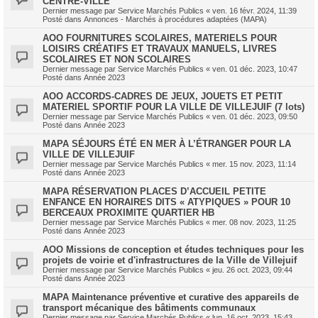
CENTRE-VILLE
Dernier message par
Service Marchés Publics
«
ven. 16 févr. 2024, 11:39
Posté dans
Annonces - Marchés à procédures adaptées (MAPA)
AOO FOURNITURES SCOLAIRES, MATERIELS POUR
LOISIRS CRÉATIFS ET TRAVAUX MANUELS, LIVRES
SCOLAIRES ET NON SCOLAIRES
Dernier message par
Service Marchés Publics
«
ven. 01 déc. 2023, 10:47
Posté dans
Année 2023
AOO ACCORDS-CADRES DE JEUX, JOUETS ET PETIT
MATERIEL SPORTIF POUR LA VILLE DE VILLEJUIF (7 lots)
Dernier message par
Service Marchés Publics
«
ven. 01 déc. 2023, 09:50
Posté dans
Année 2023
MAPA SÉJOURS ÉTÉ EN MER À L’ÉTRANGER POUR LA
VILLE DE VILLEJUIF
Dernier message par
Service Marchés Publics
«
mer. 15 nov. 2023, 11:14
Posté dans
Année 2023
MAPA RÉSERVATION PLACES D’ACCUEIL PETITE
ENFANCE EN HORAIRES DITS « ATYPIQUES » POUR 10
BERCEAUX PROXIMITE QUARTIER HB
Dernier message par
Service Marchés Publics
«
mer. 08 nov. 2023, 11:25
Posté dans
Année 2023
AOO Missions de conception et études techniques pour les
projets de voirie et d'infrastructures de la Ville de Villejuif
Dernier message par
Service Marchés Publics
«
jeu. 26 oct. 2023, 09:44
Posté dans
Année 2023
MAPA Maintenance préventive et curative des appareils de
transport mécanique des bâtiments communaux
Dernier message par
Service Marchés Publics
«
lun. 16 oct. 2023, 15:43