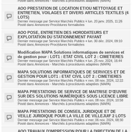
Posté dans
Annonces - Marchés à procédures adaptées (MAPA)
AOO PRESTATION DE LOCATION ET/OU NETTOYAGE ET
ENTRETIEN, VOILAGES ET DIVERS ARTICLES TEXTILES (4
LOTS)
Dernier message par
Service Marchés Publics
«
lun. 20 janv. 2025, 11:26
Posté dans
Annonces-Procédures formalisées
AOO POSE, ENTRETIEN DES HORODATEURS ET
EXPLOITATION DU STATIONNEMENT PAYANT
Dernier message par
Service Marchés Publics
«
lun. 30 déc. 2024, 09:10
Posté dans
Annonces-Procédures formalisées
Modification MAPA Solutions informatiques de services et
de gestion pour : LOT1 : ETAT CIVIL LOT 2 : CIMETIERES
Dernier message par
Service Marchés Publics
«
lun. 25 nov. 2024, 16:44
Posté dans
Annonces - Marchés à procédures adaptées (MAPA)
MAPA SOLUTIONS INFORMATIQUES DE SERVICES ET DE
GESTION POUR LOT1 : ETAT CIVIL LOT 2 : CIMETIERES
Dernier message par
Service Marchés Publics
«
ven. 08 nov. 2024, 12:22
Posté dans
Annonces - Marchés à procédures adaptées (MAPA)
MAPA PRESTATIONS DE SERVICE DE MAITRISE D’ŒUVRE
SUR DES SOLUTIONS NUMÉRIQUES SOUS LICENCE LIBRE
Dernier message par
Service Marchés Publics
«
ven. 08 nov. 2024, 10:58
Posté dans
Annonces - Marchés à procédures adaptées (MAPA)
MAPA PRESTATIONS DE CONSEIL JURIDIQUE ET DE
VEILLE JURIDIQUE POUR LA VILLE DE VILLEJUIF 2 LOTS
Dernier message par
Service Marchés Publics
«
mer. 06 nov. 2024, 08:30
Posté dans
Annonces - Marchés à procédures adaptées (MAPA)
AOO TRAVAUX D'IMPRESSION POUR LA DIRECTION DE LA