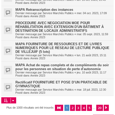
Posté dans
Année 2023
MAPA Retranscription des instances
Dernier message par
Service Marchés Publics
«
mer. 04 oct. 2023, 17:09
Posté dans
Année 2023
PROCEDURE AVEC NEGOCIATION MOE POUR
RÉHABILITATION AVEC EXTENSION D'UN BÂTIMENT À
DESTINATION DE LOCAUX ADMINISTRATIFS
Dernier message par
Service Marchés Publics
«
mar. 05 sept. 2023, 11:59
Posté dans
Année 2023
MAPA FOURNITURE DE RESSOURCES ET DE LIVRES
NUMERIQUES POUR LE RESEAU DE LECTURE PUBLIQUE
DE VILLEJUIF (5 lots)
Dernier message par
Service Marchés Publics
«
lun. 21 août 2023, 15:11
Posté dans
Année 2023
MAPA Achat de repas complets et de compléments du soir
pour les personnes en situation de perte d'autonomie
Dernier message par
Service Marchés Publics
«
jeu. 10 août 2023, 11:17
Posté dans
Année 2023
Rectificatif FOURNITURE ET POSE D’UN PRATICABLE DE
GYMNASTIQUE
Dernier message par
Service Marchés Publics
«
mar. 18 juil. 2023, 12:30
Posté dans
Année 2023
1
2
3
4
5
20
Page
1
sur
20
Sui
Plus de 1000 résultats ont été trouvés
…