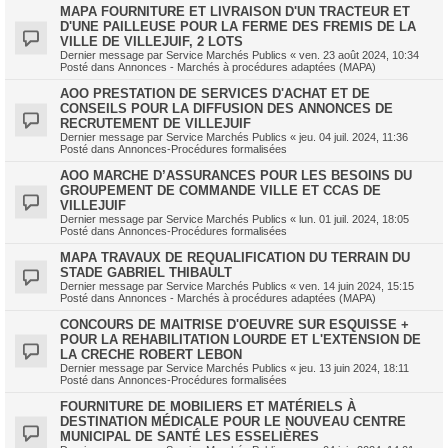
MAPA FOURNITURE ET LIVRAISON D'UN TRACTEUR ET
D'UNE PAILLEUSE POUR LA FERME DES FREMIS DE LA
VILLE DE VILLEJUIF, 2 LOTS
Dernier message par
Service Marchés Publics
«
ven. 23 août 2024, 10:34
Posté dans
Annonces - Marchés à procédures adaptées (MAPA)
AOO PRESTATION DE SERVICES D'ACHAT ET DE
CONSEILS POUR LA DIFFUSION DES ANNONCES DE
RECRUTEMENT DE VILLEJUIF
Dernier message par
Service Marchés Publics
«
jeu. 04 juil. 2024, 11:36
Posté dans
Annonces-Procédures formalisées
AOO MARCHE D’ASSURANCES POUR LES BESOINS DU
GROUPEMENT DE COMMANDE VILLE ET CCAS DE
VILLEJUIF
Dernier message par
Service Marchés Publics
«
lun. 01 juil. 2024, 18:05
Posté dans
Annonces-Procédures formalisées
MAPA TRAVAUX DE REQUALIFICATION DU TERRAIN DU
STADE GABRIEL THIBAULT
Dernier message par
Service Marchés Publics
«
ven. 14 juin 2024, 15:15
Posté dans
Annonces - Marchés à procédures adaptées (MAPA)
CONCOURS DE MAITRISE D'OEUVRE SUR ESQUISSE +
POUR LA REHABILITATION LOURDE ET L'EXTENSION DE
LA CRECHE ROBERT LEBON
Dernier message par
Service Marchés Publics
«
jeu. 13 juin 2024, 18:11
Posté dans
Annonces-Procédures formalisées
FOURNITURE DE MOBILIERS ET MATÉRIELS À
DESTINATION MÉDICALE POUR LE NOUVEAU CENTRE
MUNICIPAL DE SANTÉ LES ESSELIÈRES