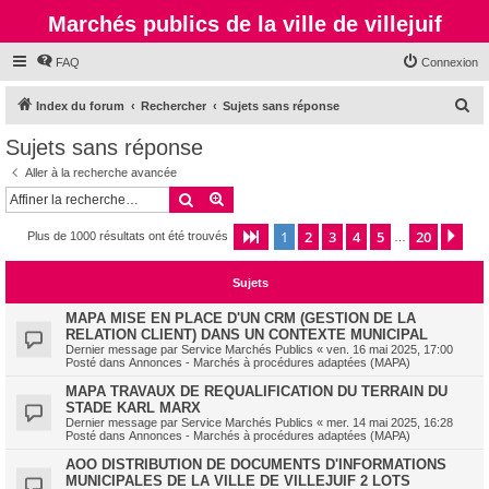
Marchés publics de la ville de villejuif
FAQ
Connexion
R
Index du forum
Rechercher
Sujets sans réponse
e
Sujets sans réponse
c
Aller à la recherche avancée
h
Rechercher
Recherche avancée
e
1
2
3
4
5
20
Page
1
sur
20
Sui
Plus de 1000 résultats ont été trouvés
r
…
c
Sujets
h
e
MAPA MISE EN PLACE D'UN CRM (GESTION DE LA
RELATION CLIENT) DANS UN CONTEXTE MUNICIPAL
r
Dernier message par
Service Marchés Publics
«
ven. 16 mai 2025, 17:00
Posté dans
Annonces - Marchés à procédures adaptées (MAPA)
MAPA TRAVAUX DE REQUALIFICATION DU TERRAIN DU
STADE KARL MARX
Dernier message par
Service Marchés Publics
«
mer. 14 mai 2025, 16:28
Posté dans
Annonces - Marchés à procédures adaptées (MAPA)
AOO DISTRIBUTION DE DOCUMENTS D'INFORMATIONS
MUNICIPALES DE LA VILLE DE VILLEJUIF 2 LOTS