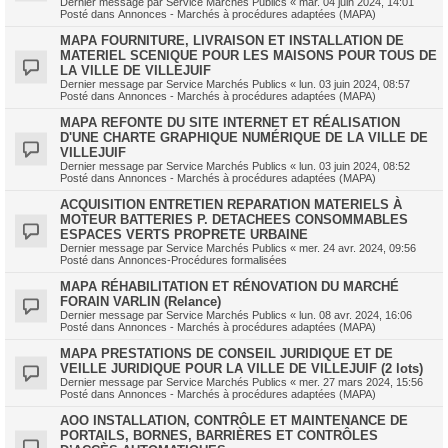
Dernier message par
Service Marchés Publics
«
mar. 04 juin 2024, 14:01
Posté dans
Annonces - Marchés à procédures adaptées (MAPA)
MAPA FOURNITURE, LIVRAISON ET INSTALLATION DE
MATERIEL SCENIQUE POUR LES MAISONS POUR TOUS DE
LA VILLE DE VILLEJUIF
Dernier message par
Service Marchés Publics
«
lun. 03 juin 2024, 08:57
Posté dans
Annonces - Marchés à procédures adaptées (MAPA)
MAPA REFONTE DU SITE INTERNET ET RÉALISATION
D'UNE CHARTE GRAPHIQUE NUMÉRIQUE DE LA VILLE DE
VILLEJUIF
Dernier message par
Service Marchés Publics
«
lun. 03 juin 2024, 08:52
Posté dans
Annonces - Marchés à procédures adaptées (MAPA)
ACQUISITION ENTRETIEN REPARATION MATERIELS À
MOTEUR BATTERIES P. DETACHEES CONSOMMABLES
ESPACES VERTS PROPRETE URBAINE
Dernier message par
Service Marchés Publics
«
mer. 24 avr. 2024, 09:56
Posté dans
Annonces-Procédures formalisées
MAPA RÉHABILITATION ET RÉNOVATION DU MARCHÉ
FORAIN VARLIN (Relance)
Dernier message par
Service Marchés Publics
«
lun. 08 avr. 2024, 16:06
Posté dans
Annonces - Marchés à procédures adaptées (MAPA)
MAPA PRESTATIONS DE CONSEIL JURIDIQUE ET DE
VEILLE JURIDIQUE POUR LA VILLE DE VILLEJUIF (2 lots)
Dernier message par
Service Marchés Publics
«
mer. 27 mars 2024, 15:56
Posté dans
Annonces - Marchés à procédures adaptées (MAPA)
AOO INSTALLATION, CONTRÔLE ET MAINTENANCE DE
PORTAILS, BORNES, BARRIÈRES ET CONTRÔLES