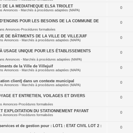
E DE LA MEDIATHEQUE ELSA TRIOLET
0
ns
Annonces - Marchés à procédures adaptées (MAPA)
D’ENGINS POUR LES BESOINS DE LA COMMUNE DE
0
ans
Annonces-Procédures formalisées
E DE BÂTIMENTS DE LA VILLE DE VILLEJUIF
0
ans
Annonces - Marchés à procédures adaptées (MAPA)
À USAGE UNIQUE POUR LES ÉTABLISSEMENTS
0
ans
Annonces - Marchés à procédures adaptées (MAPA)
ents de la Ville de Villejuif
0
ans
Annonces - Marchés à procédures adaptées (MAPA)
ation client) dans un contexte municipal
0
ans
Annonces - Marchés à procédures adaptées (MAPA)
YAGE ET ENTRETIEN, VOILAGES ET DIVERS
0
ns
Annonces-Procédures formalisées
T EXPLOITATION DU STATIONNEMENT PAYANT
0
ns
Annonces-Procédures formalisées
ervices et de gestion pour : LOT1 : ETAT CIVIL LOT 2 :
0