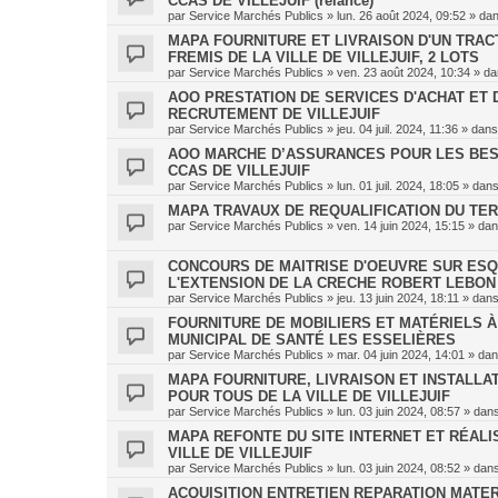
CCAS DE VILLEJUIF (relance)
par
Service Marchés Publics
»
lun. 26 août 2024, 09:52
» da
MAPA FOURNITURE ET LIVRAISON D'UN TRAC
FREMIS DE LA VILLE DE VILLEJUIF, 2 LOTS
par
Service Marchés Publics
»
ven. 23 août 2024, 10:34
» d
AOO PRESTATION DE SERVICES D'ACHAT ET 
RECRUTEMENT DE VILLEJUIF
par
Service Marchés Publics
»
jeu. 04 juil. 2024, 11:36
» dan
AOO MARCHE D’ASSURANCES POUR LES BES
CCAS DE VILLEJUIF
par
Service Marchés Publics
»
lun. 01 juil. 2024, 18:05
» dan
MAPA TRAVAUX DE REQUALIFICATION DU TER
par
Service Marchés Publics
»
ven. 14 juin 2024, 15:15
» da
CONCOURS DE MAITRISE D'OEUVRE SUR ESQU
L'EXTENSION DE LA CRECHE ROBERT LEBON
par
Service Marchés Publics
»
jeu. 13 juin 2024, 18:11
» dan
FOURNITURE DE MOBILIERS ET MATÉRIELS 
MUNICIPAL DE SANTÉ LES ESSELIÈRES
par
Service Marchés Publics
»
mar. 04 juin 2024, 14:01
» da
MAPA FOURNITURE, LIVRAISON ET INSTALLA
POUR TOUS DE LA VILLE DE VILLEJUIF
par
Service Marchés Publics
»
lun. 03 juin 2024, 08:57
» dan
MAPA REFONTE DU SITE INTERNET ET RÉALI
VILLE DE VILLEJUIF
par
Service Marchés Publics
»
lun. 03 juin 2024, 08:52
» dan
ACQUISITION ENTRETIEN REPARATION MATER