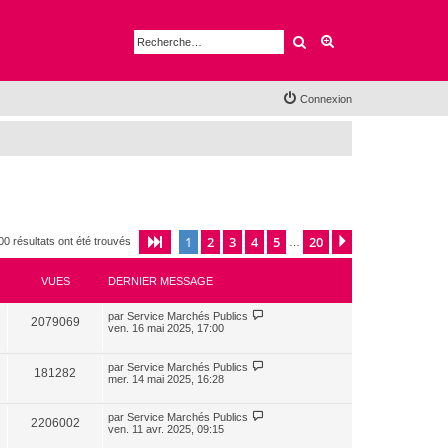
Rechercher
Recherche avancé
Connexion
1
2
3
4
5
20
Page
1
sur
20
Suivante
00 résultats ont été trouvés
…
VUES
DERNIER MESSAGE
par
Service Marchés Publics
2079069
ven. 16 mai 2025, 17:00
par
Service Marchés Publics
181282
mer. 14 mai 2025, 16:28
par
Service Marchés Publics
2206002
ven. 11 avr. 2025, 09:15