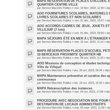
MAPA RÉSERVATION DE PLACES D'ACCUEIL 
QUARTIER CENTRE-VILLE
par
Service Marchés Publics
»
ven. 16 févr. 2024, 11:39
» da
AOO FOURNITURES SCOLAIRES, MATERIELS 
LIVRES SCOLAIRES ET NON SCOLAIRES
par
Service Marchés Publics
»
ven. 01 déc. 2023, 10:47
» d
AOO ACCORDS-CADRES DE JEUX, JOUETS ET 
VILLEJUIF (7 lots)
par
Service Marchés Publics
»
ven. 01 déc. 2023, 09:50
» d
MAPA SÉJOURS ÉTÉ EN MER À L’ÉTRANGER P
par
Service Marchés Publics
»
mer. 15 nov. 2023, 11:14
» da
MAPA RÉSERVATION PLACES D’ACCUEIL PETI
10 BERCEAUX PROXIMITE QUARTIER HB
par
Service Marchés Publics
»
mer. 08 nov. 2023, 11:25
» da
AOO Missions de conception et études techniques
Ville de Villejuif
par
Service Marchés Publics
»
jeu. 26 oct. 2023, 09:44
» da
MAPA Maintenance préventive et curative des a
communaux
par
Service Marchés Publics
»
lun. 16 oct. 2023, 15:43
» da
MAPA Retranscription des instances
par
Service Marchés Publics
»
mer. 04 oct. 2023, 17:09
» da
PROCEDURE AVEC NEGOCIATION MOE POUR R
DESTINATION DE LOCAUX ADMINISTRATIFS
par
Service Marchés Publics
»
mar. 05 sept. 2023, 11:59
» d