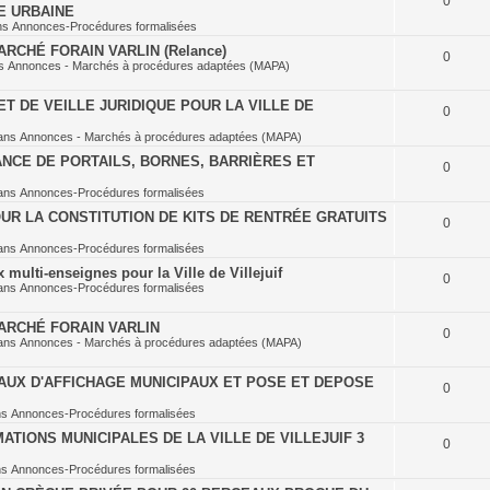
0
E URBAINE
ns
Annonces-Procédures formalisées
RCHÉ FORAIN VARLIN (Relance)
0
ns
Annonces - Marchés à procédures adaptées (MAPA)
T DE VEILLE JURIDIQUE POUR LA VILLE DE
0
ans
Annonces - Marchés à procédures adaptées (MAPA)
NCE DE PORTAILS, BORNES, BARRIÈRES ET
0
ans
Annonces-Procédures formalisées
UR LA CONSTITUTION DE KITS DE RENTRÉE GRATUITS
0
ans
Annonces-Procédures formalisées
multi-enseignes pour la Ville de Villejuif
0
ans
Annonces-Procédures formalisées
ARCHÉ FORAIN VARLIN
0
ans
Annonces - Marchés à procédures adaptées (MAPA)
AUX D'AFFICHAGE MUNICIPAUX ET POSE ET DEPOSE
0
ns
Annonces-Procédures formalisées
TIONS MUNICIPALES DE LA VILLE DE VILLEJUIF 3
0
ns
Annonces-Procédures formalisées