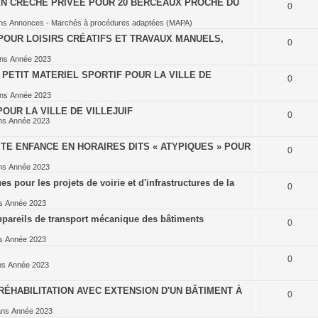
EN CRÈCHE PRIVÉE POUR 20 BERCEAUX PROCHE DU
0
ns
Annonces - Marchés à procédures adaptées (MAPA)
POUR LOISIRS CRÉATIFS ET TRAVAUX MANUELS,
0
ans
Année 2023
PETIT MATERIEL SPORTIF POUR LA VILLE DE
0
ans
Année 2023
OUR LA VILLE DE VILLEJUIF
0
ns
Année 2023
TE ENFANCE EN HORAIRES DITS « ATYPIQUES » POUR
0
ns
Année 2023
 pour les projets de voirie et d'infrastructures de la
0
ns
Année 2023
ppareils de transport mécanique des bâtiments
0
ns
Année 2023
0
ns
Année 2023
ÉHABILITATION AVEC EXTENSION D'UN BÂTIMENT À
0
ans
Année 2023