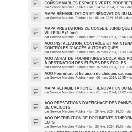
CONSOMMABLES ESPACES VERTS PROPRET
par
Service Marchés Publics
»
mer. 24 avr. 2024, 09:56
» da
MAPA RÉHABILITATION ET RÉNOVATION DU MA
par
Service Marchés Publics
»
lun. 08 avr. 2024, 16:06
» da
MAPA PRESTATIONS DE CONSEIL JURIDIQUE E
VILLEJUIF (2 lots)
par
Service Marchés Publics
»
mer. 27 mars 2024, 15:56
» d
AOO INSTALLATION, CONTRÔLE ET MAINTENA
CONTRÔLES D’ACCÈS AUTOMATIQUES
par
Service Marchés Publics
»
ven. 15 mars 2024, 14:34
» d
AOO ACHAT DE FOURNITURES SCOLAIRES PO
À DESTINATION DES ÉLÈVES DES ÉCOLES
par
Service Marchés Publics
»
ven. 15 mars 2024, 14:31
» d
AOO Fourniture et livraison de chèques cadeaux 
par
Service Marchés Publics
»
mer. 06 mars 2024, 10:55
» d
MAPA RÉHABILITATION ET RÉNOVATION DU M
par
Service Marchés Publics
»
ven. 01 mars 2024, 14:02
» d
AOO PRESTATIONS D'AFFICHAGE DES PANNE
DE CALICOTS
par
Service Marchés Publics
»
lun. 26 févr. 2024, 16:30
» da
AOO DISTRIBUTION DE DOCUMENTS D'INFORMA
LOTS
par
Service Marchés Publics
»
lun. 26 févr. 2024, 16:08
» da