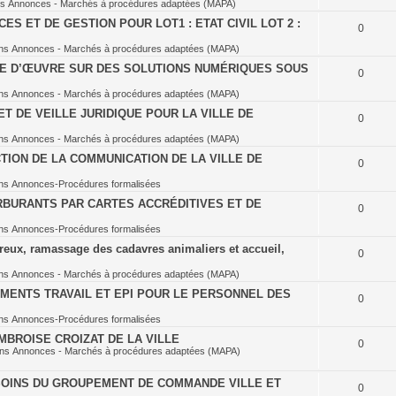
ns
Annonces - Marchés à procédures adaptées (MAPA)
S ET DE GESTION POUR LOT1 : ETAT CIVIL LOT 2 :
0
ns
Annonces - Marchés à procédures adaptées (MAPA)
SE D’ŒUVRE SUR DES SOLUTIONS NUMÉRIQUES SOUS
0
ns
Annonces - Marchés à procédures adaptées (MAPA)
T DE VEILLE JURIDIQUE POUR LA VILLE DE
0
ns
Annonces - Marchés à procédures adaptées (MAPA)
TION DE LA COMMUNICATION DE LA VILLE DE
0
ns
Annonces-Procédures formalisées
BURANTS PAR CARTES ACCRÉDITIVES ET DE
0
ns
Annonces-Procédures formalisées
eux, ramassage des cadavres animaliers et accueil,
0
ns
Annonces - Marchés à procédures adaptées (MAPA)
MENTS TRAVAIL ET EPI POUR LE PERSONNEL DES
0
ns
Annonces-Procédures formalisées
BROISE CROIZAT DE LA VILLE
0
ans
Annonces - Marchés à procédures adaptées (MAPA)
OINS DU GROUPEMENT DE COMMANDE VILLE ET
0