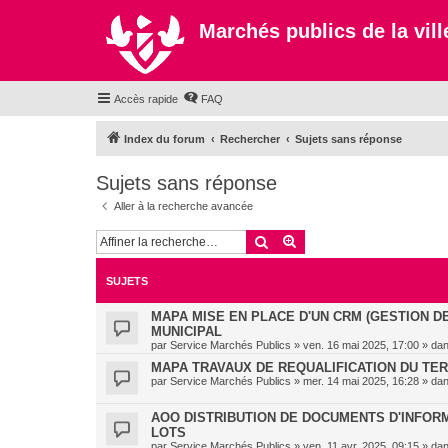
Marchés publics de la ville
Accès rapide
FAQ
Index du forum
Rechercher
Sujets sans réponse
Sujets sans réponse
Aller à la recherche avancée
Rechercher
Recherche avancée
SUJETS
MAPA MISE EN PLACE D'UN CRM (GESTION D
MUNICIPAL
par
Service Marchés Publics
»
ven. 16 mai 2025, 17:00
» da
MAPA TRAVAUX DE REQUALIFICATION DU TE
par
Service Marchés Publics
»
mer. 14 mai 2025, 16:28
» da
AOO DISTRIBUTION DE DOCUMENTS D'INFORMA
LOTS
par
Service Marchés Publics
»
ven. 11 avr. 2025, 09:15
» da