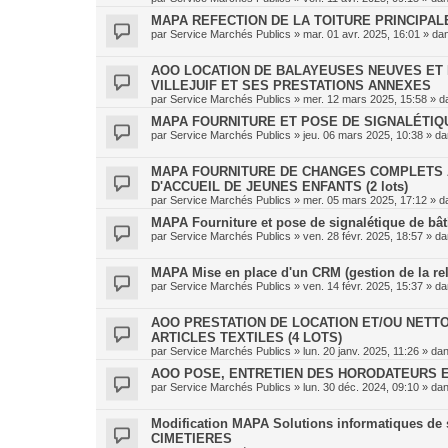
MAPA REFECTION DE LA TOITURE PRINCIPAL
par
Service Marchés Publics
»
mar. 01 avr. 2025, 16:01
» da
AOO LOCATION DE BALAYEUSES NEUVES ET 
VILLEJUIF ET SES PRESTATIONS ANNEXES
par
Service Marchés Publics
»
mer. 12 mars 2025, 15:58
» d
MAPA FOURNITURE ET POSE DE SIGNALÉTIQU
par
Service Marchés Publics
»
jeu. 06 mars 2025, 10:38
» d
MAPA FOURNITURE DE CHANGES COMPLETS 
D'ACCUEIL DE JEUNES ENFANTS (2 lots)
par
Service Marchés Publics
»
mer. 05 mars 2025, 17:12
» d
MAPA Fourniture et pose de signalétique de bâtim
par
Service Marchés Publics
»
ven. 28 févr. 2025, 18:57
» d
MAPA Mise en place d'un CRM (gestion de la rel
par
Service Marchés Publics
»
ven. 14 févr. 2025, 15:37
» d
AOO PRESTATION DE LOCATION ET/OU NETTO
ARTICLES TEXTILES (4 LOTS)
par
Service Marchés Publics
»
lun. 20 janv. 2025, 11:26
» da
AOO POSE, ENTRETIEN DES HORODATEURS E
par
Service Marchés Publics
»
lun. 30 déc. 2024, 09:10
» da
Modification MAPA Solutions informatiques de s
CIMETIERES