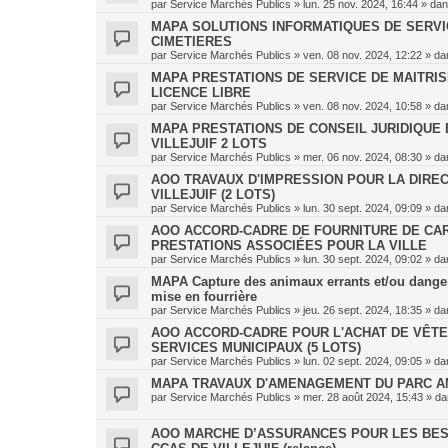
par
Service Marchés Publics
»
lun. 25 nov. 2024, 16:44
» da
MAPA SOLUTIONS INFORMATIQUES DE SERVICE
CIMETIERES
par
Service Marchés Publics
»
ven. 08 nov. 2024, 12:22
» da
MAPA PRESTATIONS DE SERVICE DE MAITRI
LICENCE LIBRE
par
Service Marchés Publics
»
ven. 08 nov. 2024, 10:58
» da
MAPA PRESTATIONS DE CONSEIL JURIDIQUE E
VILLEJUIF 2 LOTS
par
Service Marchés Publics
»
mer. 06 nov. 2024, 08:30
» da
AOO TRAVAUX D'IMPRESSION POUR LA DIREC
VILLEJUIF (2 LOTS)
par
Service Marchés Publics
»
lun. 30 sept. 2024, 09:09
» da
AOO ACCORD-CADRE DE FOURNITURE DE CAR
PRESTATIONS ASSOCIÉES POUR LA VILLE
par
Service Marchés Publics
»
lun. 30 sept. 2024, 09:02
» da
MAPA Capture des animaux errants et/ou danger
mise en fourrière
par
Service Marchés Publics
»
jeu. 26 sept. 2024, 18:35
» da
AOO ACCORD-CADRE POUR L'ACHAT DE VÊTE
SERVICES MUNICIPAUX (5 LOTS)
par
Service Marchés Publics
»
lun. 02 sept. 2024, 09:05
» da
MAPA TRAVAUX D'AMENAGEMENT DU PARC AM
par
Service Marchés Publics
»
mer. 28 août 2024, 15:43
» d
AOO MARCHE D’ASSURANCES POUR LES BES