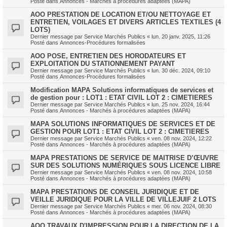
Posté dans
Annonces - Marchés à procédures adaptées (MAPA)
AOO PRESTATION DE LOCATION ET/OU NETTOYAGE ET
ENTRETIEN, VOILAGES ET DIVERS ARTICLES TEXTILES (4
LOTS)
Dernier message par
Service Marchés Publics
«
lun. 20 janv. 2025, 11:26
Posté dans
Annonces-Procédures formalisées
AOO POSE, ENTRETIEN DES HORODATEURS ET
EXPLOITATION DU STATIONNEMENT PAYANT
Dernier message par
Service Marchés Publics
«
lun. 30 déc. 2024, 09:10
Posté dans
Annonces-Procédures formalisées
Modification MAPA Solutions informatiques de services et
de gestion pour : LOT1 : ETAT CIVIL LOT 2 : CIMETIERES
Dernier message par
Service Marchés Publics
«
lun. 25 nov. 2024, 16:44
Posté dans
Annonces - Marchés à procédures adaptées (MAPA)
MAPA SOLUTIONS INFORMATIQUES DE SERVICES ET DE
GESTION POUR LOT1 : ETAT CIVIL LOT 2 : CIMETIERES
Dernier message par
Service Marchés Publics
«
ven. 08 nov. 2024, 12:22
Posté dans
Annonces - Marchés à procédures adaptées (MAPA)
MAPA PRESTATIONS DE SERVICE DE MAITRISE D’ŒUVRE
SUR DES SOLUTIONS NUMÉRIQUES SOUS LICENCE LIBRE
Dernier message par
Service Marchés Publics
«
ven. 08 nov. 2024, 10:58
Posté dans
Annonces - Marchés à procédures adaptées (MAPA)
MAPA PRESTATIONS DE CONSEIL JURIDIQUE ET DE
VEILLE JURIDIQUE POUR LA VILLE DE VILLEJUIF 2 LOTS
Dernier message par
Service Marchés Publics
«
mer. 06 nov. 2024, 08:30
Posté dans
Annonces - Marchés à procédures adaptées (MAPA)
AOO TRAVAUX D'IMPRESSION POUR LA DIRECTION DE LA