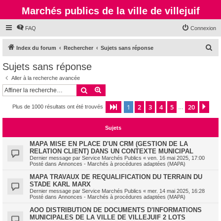
Marchés publics de la ville de villejuif
FAQ
Connexion
R
Index du forum
Rechercher
Sujets sans réponse
e
Sujets sans réponse
c
Aller à la recherche avancée
h
Rechercher
Recherche avancée
e
1
2
3
4
5
20
Page
1
sur
20
Sui
Plus de 1000 résultats ont été trouvés
r
…
c
Sujets
h
e
MAPA MISE EN PLACE D'UN CRM (GESTION DE LA
RELATION CLIENT) DANS UN CONTEXTE MUNICIPAL
r
Dernier message par
Service Marchés Publics
«
ven. 16 mai 2025, 17:00
Posté dans
Annonces - Marchés à procédures adaptées (MAPA)
MAPA TRAVAUX DE REQUALIFICATION DU TERRAIN DU
STADE KARL MARX
Dernier message par
Service Marchés Publics
«
mer. 14 mai 2025, 16:28
Posté dans
Annonces - Marchés à procédures adaptées (MAPA)
AOO DISTRIBUTION DE DOCUMENTS D'INFORMATIONS
MUNICIPALES DE LA VILLE DE VILLEJUIF 2 LOTS