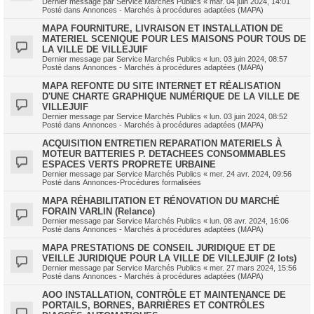
Dernier message par
Service Marchés Publics
«
mar. 04 juin 2024, 14:01
Posté dans
Annonces - Marchés à procédures adaptées (MAPA)
MAPA FOURNITURE, LIVRAISON ET INSTALLATION DE
MATERIEL SCENIQUE POUR LES MAISONS POUR TOUS DE
LA VILLE DE VILLEJUIF
Dernier message par
Service Marchés Publics
«
lun. 03 juin 2024, 08:57
Posté dans
Annonces - Marchés à procédures adaptées (MAPA)
MAPA REFONTE DU SITE INTERNET ET RÉALISATION
D'UNE CHARTE GRAPHIQUE NUMÉRIQUE DE LA VILLE DE
VILLEJUIF
Dernier message par
Service Marchés Publics
«
lun. 03 juin 2024, 08:52
Posté dans
Annonces - Marchés à procédures adaptées (MAPA)
ACQUISITION ENTRETIEN REPARATION MATERIELS À
MOTEUR BATTERIES P. DETACHEES CONSOMMABLES
ESPACES VERTS PROPRETE URBAINE
Dernier message par
Service Marchés Publics
«
mer. 24 avr. 2024, 09:56
Posté dans
Annonces-Procédures formalisées
MAPA RÉHABILITATION ET RÉNOVATION DU MARCHÉ
FORAIN VARLIN (Relance)
Dernier message par
Service Marchés Publics
«
lun. 08 avr. 2024, 16:06
Posté dans
Annonces - Marchés à procédures adaptées (MAPA)
MAPA PRESTATIONS DE CONSEIL JURIDIQUE ET DE
VEILLE JURIDIQUE POUR LA VILLE DE VILLEJUIF (2 lots)
Dernier message par
Service Marchés Publics
«
mer. 27 mars 2024, 15:56
Posté dans
Annonces - Marchés à procédures adaptées (MAPA)
AOO INSTALLATION, CONTRÔLE ET MAINTENANCE DE
PORTAILS, BORNES, BARRIÈRES ET CONTRÔLES