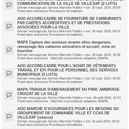
COMMUNICATION DE LA VILLE DE VILLEJUIF (2 LOTS)
Dernier message par
Service Marchés Publics
«
lun. 30 sept. 2024, 09:09
Posté dans
Annonces-Procédures formalisées
AOO ACCORD-CADRE DE FOURNITURE DE CARBURANTS
PAR CARTES ACCRÉDITIVES ET DE PRESTATIONS
ASSOCIÉES POUR LA VILLE
Dernier message par
Service Marchés Publics
«
lun. 30 sept. 2024, 09:02
Posté dans
Annonces-Procédures formalisées
MAPA Capture des animaux errants et/ou dangereux,
ramassage des cadavres animaliers et accueil, mise en
fourrière
Dernier message par
Service Marchés Publics
«
jeu. 26 sept. 2024, 18:35
Posté dans
Annonces - Marchés à procédures adaptées (MAPA)
AOO ACCORD-CADRE POUR L'ACHAT DE VÊTEMENTS
TRAVAIL ET EPI POUR LE PERSONNEL DES SERVICES
MUNICIPAUX (5 LOTS)
Dernier message par
Service Marchés Publics
«
lun. 02 sept. 2024, 09:05
Posté dans
Annonces-Procédures formalisées
MAPA TRAVAUX D'AMENAGEMENT DU PARC AMBROISE
CROIZAT DE LA VILLE
Dernier message par
Service Marchés Publics
«
mer. 28 août 2024, 15:43
Posté dans
Annonces - Marchés à procédures adaptées (MAPA)
AOO MARCHE D’ASSURANCES POUR LES BESOINS DU
GROUPEMENT DE COMMANDE VILLE ET CCAS DE
VILLEJUIF (relance)
Dernier message par
Service Marchés Publics
«
lun. 26 août 2024, 09:52
Posté dans
Annonces-Procédures formalisées