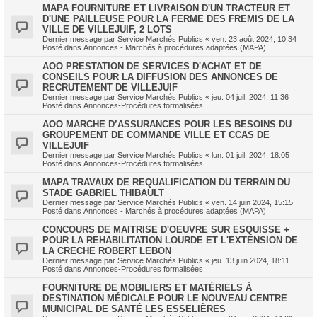
MAPA FOURNITURE ET LIVRAISON D'UN TRACTEUR ET
D'UNE PAILLEUSE POUR LA FERME DES FREMIS DE LA
VILLE DE VILLEJUIF, 2 LOTS
Dernier message par
Service Marchés Publics
«
ven. 23 août 2024, 10:34
Posté dans
Annonces - Marchés à procédures adaptées (MAPA)
AOO PRESTATION DE SERVICES D'ACHAT ET DE
CONSEILS POUR LA DIFFUSION DES ANNONCES DE
RECRUTEMENT DE VILLEJUIF
Dernier message par
Service Marchés Publics
«
jeu. 04 juil. 2024, 11:36
Posté dans
Annonces-Procédures formalisées
AOO MARCHE D’ASSURANCES POUR LES BESOINS DU
GROUPEMENT DE COMMANDE VILLE ET CCAS DE
VILLEJUIF
Dernier message par
Service Marchés Publics
«
lun. 01 juil. 2024, 18:05
Posté dans
Annonces-Procédures formalisées
MAPA TRAVAUX DE REQUALIFICATION DU TERRAIN DU
STADE GABRIEL THIBAULT
Dernier message par
Service Marchés Publics
«
ven. 14 juin 2024, 15:15
Posté dans
Annonces - Marchés à procédures adaptées (MAPA)
CONCOURS DE MAITRISE D'OEUVRE SUR ESQUISSE +
POUR LA REHABILITATION LOURDE ET L'EXTENSION DE
LA CRECHE ROBERT LEBON
Dernier message par
Service Marchés Publics
«
jeu. 13 juin 2024, 18:11
Posté dans
Annonces-Procédures formalisées
FOURNITURE DE MOBILIERS ET MATÉRIELS À
DESTINATION MÉDICALE POUR LE NOUVEAU CENTRE
MUNICIPAL DE SANTÉ LES ESSELIÈRES