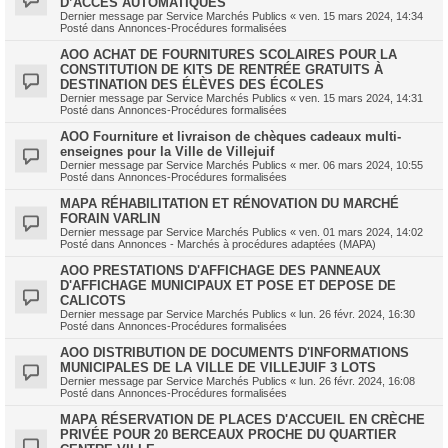
D’ACCÈS AUTOMATIQUES
Dernier message par
Service Marchés Publics
«
ven. 15 mars 2024, 14:34
Posté dans
Annonces-Procédures formalisées
AOO ACHAT DE FOURNITURES SCOLAIRES POUR LA
CONSTITUTION DE KITS DE RENTRÉE GRATUITS À
DESTINATION DES ÉLÈVES DES ÉCOLES
Dernier message par
Service Marchés Publics
«
ven. 15 mars 2024, 14:31
Posté dans
Annonces-Procédures formalisées
AOO Fourniture et livraison de chèques cadeaux multi-
enseignes pour la Ville de Villejuif
Dernier message par
Service Marchés Publics
«
mer. 06 mars 2024, 10:55
Posté dans
Annonces-Procédures formalisées
MAPA RÉHABILITATION ET RÉNOVATION DU MARCHÉ
FORAIN VARLIN
Dernier message par
Service Marchés Publics
«
ven. 01 mars 2024, 14:02
Posté dans
Annonces - Marchés à procédures adaptées (MAPA)
AOO PRESTATIONS D'AFFICHAGE DES PANNEAUX
D'AFFICHAGE MUNICIPAUX ET POSE ET DEPOSE DE
CALICOTS
Dernier message par
Service Marchés Publics
«
lun. 26 févr. 2024, 16:30
Posté dans
Annonces-Procédures formalisées
AOO DISTRIBUTION DE DOCUMENTS D'INFORMATIONS
MUNICIPALES DE LA VILLE DE VILLEJUIF 3 LOTS
Dernier message par
Service Marchés Publics
«
lun. 26 févr. 2024, 16:08
Posté dans
Annonces-Procédures formalisées
MAPA RÉSERVATION DE PLACES D'ACCUEIL EN CRÈCHE
PRIVÉE POUR 20 BERCEAUX PROCHE DU QUARTIER