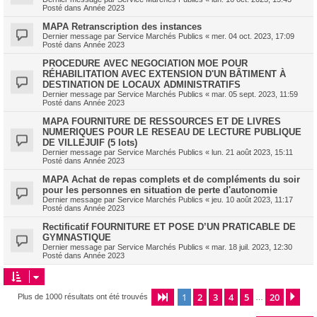
Posté dans
Année 2023
MAPA Retranscription des instances
Dernier message par
Service Marchés Publics
«
mer. 04 oct. 2023, 17:09
Posté dans
Année 2023
PROCEDURE AVEC NEGOCIATION MOE POUR
RÉHABILITATION AVEC EXTENSION D'UN BÂTIMENT À
DESTINATION DE LOCAUX ADMINISTRATIFS
Dernier message par
Service Marchés Publics
«
mar. 05 sept. 2023, 11:59
Posté dans
Année 2023
MAPA FOURNITURE DE RESSOURCES ET DE LIVRES
NUMERIQUES POUR LE RESEAU DE LECTURE PUBLIQUE
DE VILLEJUIF (5 lots)
Dernier message par
Service Marchés Publics
«
lun. 21 août 2023, 15:11
Posté dans
Année 2023
MAPA Achat de repas complets et de compléments du soir
pour les personnes en situation de perte d'autonomie
Dernier message par
Service Marchés Publics
«
jeu. 10 août 2023, 11:17
Posté dans
Année 2023
Rectificatif FOURNITURE ET POSE D’UN PRATICABLE DE
GYMNASTIQUE
Dernier message par
Service Marchés Publics
«
mar. 18 juil. 2023, 12:30
Posté dans
Année 2023
1
2
3
4
5
20
Page
1
sur
20
Sui
Plus de 1000 résultats ont été trouvés
…