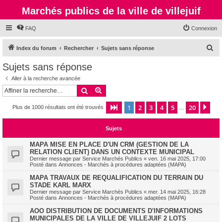
Marchés publics de la ville de villejuif
FAQ
Connexion
R
Index du forum
Rechercher
Sujets sans réponse
e
Sujets sans réponse
c
Aller à la recherche avancée
h
Rechercher
Recherche avancée
e
1
2
3
4
5
20
Page
1
sur
20
Sui
Plus de 1000 résultats ont été trouvés
r
…
c
Sujets
h
e
MAPA MISE EN PLACE D'UN CRM (GESTION DE LA
RELATION CLIENT) DANS UN CONTEXTE MUNICIPAL
r
Dernier message par
Service Marchés Publics
«
ven. 16 mai 2025, 17:00
Posté dans
Annonces - Marchés à procédures adaptées (MAPA)
MAPA TRAVAUX DE REQUALIFICATION DU TERRAIN DU
STADE KARL MARX
Dernier message par
Service Marchés Publics
«
mer. 14 mai 2025, 16:28
Posté dans
Annonces - Marchés à procédures adaptées (MAPA)
AOO DISTRIBUTION DE DOCUMENTS D'INFORMATIONS
MUNICIPALES DE LA VILLE DE VILLEJUIF 2 LOTS