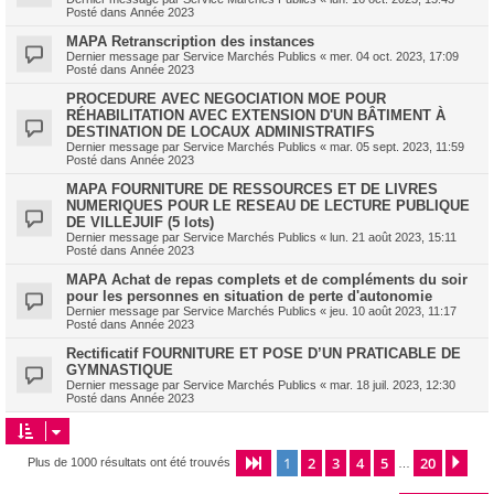
Posté dans
Année 2023
MAPA Retranscription des instances
Dernier message par
Service Marchés Publics
«
mer. 04 oct. 2023, 17:09
Posté dans
Année 2023
PROCEDURE AVEC NEGOCIATION MOE POUR
RÉHABILITATION AVEC EXTENSION D'UN BÂTIMENT À
DESTINATION DE LOCAUX ADMINISTRATIFS
Dernier message par
Service Marchés Publics
«
mar. 05 sept. 2023, 11:59
Posté dans
Année 2023
MAPA FOURNITURE DE RESSOURCES ET DE LIVRES
NUMERIQUES POUR LE RESEAU DE LECTURE PUBLIQUE
DE VILLEJUIF (5 lots)
Dernier message par
Service Marchés Publics
«
lun. 21 août 2023, 15:11
Posté dans
Année 2023
MAPA Achat de repas complets et de compléments du soir
pour les personnes en situation de perte d'autonomie
Dernier message par
Service Marchés Publics
«
jeu. 10 août 2023, 11:17
Posté dans
Année 2023
Rectificatif FOURNITURE ET POSE D’UN PRATICABLE DE
GYMNASTIQUE
Dernier message par
Service Marchés Publics
«
mar. 18 juil. 2023, 12:30
Posté dans
Année 2023
1
2
3
4
5
20
Page
1
sur
20
Sui
Plus de 1000 résultats ont été trouvés
…