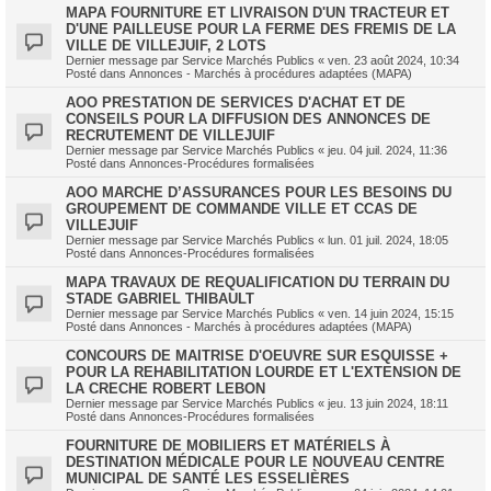
MAPA FOURNITURE ET LIVRAISON D'UN TRACTEUR ET
D'UNE PAILLEUSE POUR LA FERME DES FREMIS DE LA
VILLE DE VILLEJUIF, 2 LOTS
Dernier message par
Service Marchés Publics
«
ven. 23 août 2024, 10:34
Posté dans
Annonces - Marchés à procédures adaptées (MAPA)
AOO PRESTATION DE SERVICES D'ACHAT ET DE
CONSEILS POUR LA DIFFUSION DES ANNONCES DE
RECRUTEMENT DE VILLEJUIF
Dernier message par
Service Marchés Publics
«
jeu. 04 juil. 2024, 11:36
Posté dans
Annonces-Procédures formalisées
AOO MARCHE D’ASSURANCES POUR LES BESOINS DU
GROUPEMENT DE COMMANDE VILLE ET CCAS DE
VILLEJUIF
Dernier message par
Service Marchés Publics
«
lun. 01 juil. 2024, 18:05
Posté dans
Annonces-Procédures formalisées
MAPA TRAVAUX DE REQUALIFICATION DU TERRAIN DU
STADE GABRIEL THIBAULT
Dernier message par
Service Marchés Publics
«
ven. 14 juin 2024, 15:15
Posté dans
Annonces - Marchés à procédures adaptées (MAPA)
CONCOURS DE MAITRISE D'OEUVRE SUR ESQUISSE +
POUR LA REHABILITATION LOURDE ET L'EXTENSION DE
LA CRECHE ROBERT LEBON
Dernier message par
Service Marchés Publics
«
jeu. 13 juin 2024, 18:11
Posté dans
Annonces-Procédures formalisées
FOURNITURE DE MOBILIERS ET MATÉRIELS À
DESTINATION MÉDICALE POUR LE NOUVEAU CENTRE
MUNICIPAL DE SANTÉ LES ESSELIÈRES