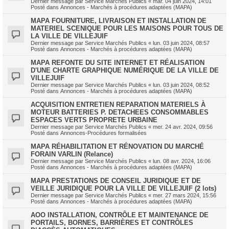
Dernier message par
Service Marchés Publics
«
mar. 04 juin 2024, 14:01
Posté dans
Annonces - Marchés à procédures adaptées (MAPA)
MAPA FOURNITURE, LIVRAISON ET INSTALLATION DE
MATERIEL SCENIQUE POUR LES MAISONS POUR TOUS DE
LA VILLE DE VILLEJUIF
Dernier message par
Service Marchés Publics
«
lun. 03 juin 2024, 08:57
Posté dans
Annonces - Marchés à procédures adaptées (MAPA)
MAPA REFONTE DU SITE INTERNET ET RÉALISATION
D'UNE CHARTE GRAPHIQUE NUMÉRIQUE DE LA VILLE DE
VILLEJUIF
Dernier message par
Service Marchés Publics
«
lun. 03 juin 2024, 08:52
Posté dans
Annonces - Marchés à procédures adaptées (MAPA)
ACQUISITION ENTRETIEN REPARATION MATERIELS À
MOTEUR BATTERIES P. DETACHEES CONSOMMABLES
ESPACES VERTS PROPRETE URBAINE
Dernier message par
Service Marchés Publics
«
mer. 24 avr. 2024, 09:56
Posté dans
Annonces-Procédures formalisées
MAPA RÉHABILITATION ET RÉNOVATION DU MARCHÉ
FORAIN VARLIN (Relance)
Dernier message par
Service Marchés Publics
«
lun. 08 avr. 2024, 16:06
Posté dans
Annonces - Marchés à procédures adaptées (MAPA)
MAPA PRESTATIONS DE CONSEIL JURIDIQUE ET DE
VEILLE JURIDIQUE POUR LA VILLE DE VILLEJUIF (2 lots)
Dernier message par
Service Marchés Publics
«
mer. 27 mars 2024, 15:56
Posté dans
Annonces - Marchés à procédures adaptées (MAPA)
AOO INSTALLATION, CONTRÔLE ET MAINTENANCE DE
PORTAILS, BORNES, BARRIÈRES ET CONTRÔLES