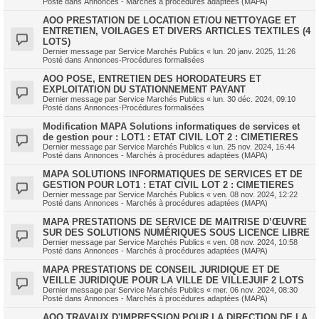
Posté dans
Annonces - Marchés à procédures adaptées (MAPA)
AOO PRESTATION DE LOCATION ET/OU NETTOYAGE ET
ENTRETIEN, VOILAGES ET DIVERS ARTICLES TEXTILES (4
LOTS)
Dernier message par
Service Marchés Publics
«
lun. 20 janv. 2025, 11:26
Posté dans
Annonces-Procédures formalisées
AOO POSE, ENTRETIEN DES HORODATEURS ET
EXPLOITATION DU STATIONNEMENT PAYANT
Dernier message par
Service Marchés Publics
«
lun. 30 déc. 2024, 09:10
Posté dans
Annonces-Procédures formalisées
Modification MAPA Solutions informatiques de services et
de gestion pour : LOT1 : ETAT CIVIL LOT 2 : CIMETIERES
Dernier message par
Service Marchés Publics
«
lun. 25 nov. 2024, 16:44
Posté dans
Annonces - Marchés à procédures adaptées (MAPA)
MAPA SOLUTIONS INFORMATIQUES DE SERVICES ET DE
GESTION POUR LOT1 : ETAT CIVIL LOT 2 : CIMETIERES
Dernier message par
Service Marchés Publics
«
ven. 08 nov. 2024, 12:22
Posté dans
Annonces - Marchés à procédures adaptées (MAPA)
MAPA PRESTATIONS DE SERVICE DE MAITRISE D’ŒUVRE
SUR DES SOLUTIONS NUMÉRIQUES SOUS LICENCE LIBRE
Dernier message par
Service Marchés Publics
«
ven. 08 nov. 2024, 10:58
Posté dans
Annonces - Marchés à procédures adaptées (MAPA)
MAPA PRESTATIONS DE CONSEIL JURIDIQUE ET DE
VEILLE JURIDIQUE POUR LA VILLE DE VILLEJUIF 2 LOTS
Dernier message par
Service Marchés Publics
«
mer. 06 nov. 2024, 08:30
Posté dans
Annonces - Marchés à procédures adaptées (MAPA)
AOO TRAVAUX D'IMPRESSION POUR LA DIRECTION DE LA