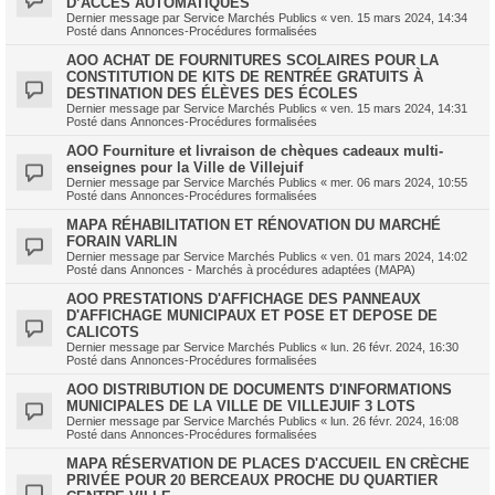
D’ACCÈS AUTOMATIQUES
Dernier message par
Service Marchés Publics
«
ven. 15 mars 2024, 14:34
Posté dans
Annonces-Procédures formalisées
AOO ACHAT DE FOURNITURES SCOLAIRES POUR LA
CONSTITUTION DE KITS DE RENTRÉE GRATUITS À
DESTINATION DES ÉLÈVES DES ÉCOLES
Dernier message par
Service Marchés Publics
«
ven. 15 mars 2024, 14:31
Posté dans
Annonces-Procédures formalisées
AOO Fourniture et livraison de chèques cadeaux multi-
enseignes pour la Ville de Villejuif
Dernier message par
Service Marchés Publics
«
mer. 06 mars 2024, 10:55
Posté dans
Annonces-Procédures formalisées
MAPA RÉHABILITATION ET RÉNOVATION DU MARCHÉ
FORAIN VARLIN
Dernier message par
Service Marchés Publics
«
ven. 01 mars 2024, 14:02
Posté dans
Annonces - Marchés à procédures adaptées (MAPA)
AOO PRESTATIONS D'AFFICHAGE DES PANNEAUX
D'AFFICHAGE MUNICIPAUX ET POSE ET DEPOSE DE
CALICOTS
Dernier message par
Service Marchés Publics
«
lun. 26 févr. 2024, 16:30
Posté dans
Annonces-Procédures formalisées
AOO DISTRIBUTION DE DOCUMENTS D'INFORMATIONS
MUNICIPALES DE LA VILLE DE VILLEJUIF 3 LOTS
Dernier message par
Service Marchés Publics
«
lun. 26 févr. 2024, 16:08
Posté dans
Annonces-Procédures formalisées
MAPA RÉSERVATION DE PLACES D'ACCUEIL EN CRÈCHE
PRIVÉE POUR 20 BERCEAUX PROCHE DU QUARTIER