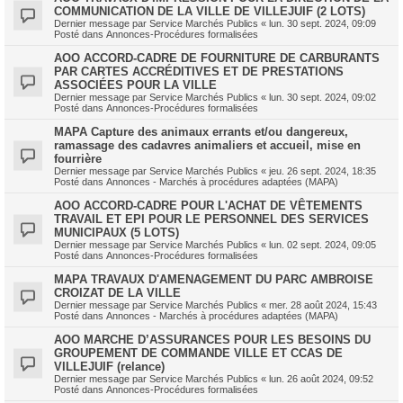
COMMUNICATION DE LA VILLE DE VILLEJUIF (2 LOTS)
Dernier message par
Service Marchés Publics
«
lun. 30 sept. 2024, 09:09
Posté dans
Annonces-Procédures formalisées
AOO ACCORD-CADRE DE FOURNITURE DE CARBURANTS
PAR CARTES ACCRÉDITIVES ET DE PRESTATIONS
ASSOCIÉES POUR LA VILLE
Dernier message par
Service Marchés Publics
«
lun. 30 sept. 2024, 09:02
Posté dans
Annonces-Procédures formalisées
MAPA Capture des animaux errants et/ou dangereux,
ramassage des cadavres animaliers et accueil, mise en
fourrière
Dernier message par
Service Marchés Publics
«
jeu. 26 sept. 2024, 18:35
Posté dans
Annonces - Marchés à procédures adaptées (MAPA)
AOO ACCORD-CADRE POUR L'ACHAT DE VÊTEMENTS
TRAVAIL ET EPI POUR LE PERSONNEL DES SERVICES
MUNICIPAUX (5 LOTS)
Dernier message par
Service Marchés Publics
«
lun. 02 sept. 2024, 09:05
Posté dans
Annonces-Procédures formalisées
MAPA TRAVAUX D'AMENAGEMENT DU PARC AMBROISE
CROIZAT DE LA VILLE
Dernier message par
Service Marchés Publics
«
mer. 28 août 2024, 15:43
Posté dans
Annonces - Marchés à procédures adaptées (MAPA)
AOO MARCHE D’ASSURANCES POUR LES BESOINS DU
GROUPEMENT DE COMMANDE VILLE ET CCAS DE
VILLEJUIF (relance)
Dernier message par
Service Marchés Publics
«
lun. 26 août 2024, 09:52
Posté dans
Annonces-Procédures formalisées