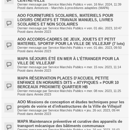
CENTRE-VILLE
Dernier message par
Service Marchés Publics
«
ven. 16 févr. 2024, 11:39
Posté dans
Annonces - Marchés à procédures adaptées (MAPA)
AOO FOURNITURES SCOLAIRES, MATERIELS POUR
LOISIRS CRÉATIFS ET TRAVAUX MANUELS, LIVRES
SCOLAIRES ET NON SCOLAIRES
Dernier message par
Service Marchés Publics
«
ven. 01 déc. 2023, 10:47
Posté dans
Année 2023
AOO ACCORDS-CADRES DE JEUX, JOUETS ET PETIT
MATERIEL SPORTIF POUR LA VILLE DE VILLEJUIF (7 lots)
Dernier message par
Service Marchés Publics
«
ven. 01 déc. 2023, 09:50
Posté dans
Année 2023
MAPA SÉJOURS ÉTÉ EN MER À L’ÉTRANGER POUR LA
VILLE DE VILLEJUIF
Dernier message par
Service Marchés Publics
«
mer. 15 nov. 2023, 11:14
Posté dans
Année 2023
MAPA RÉSERVATION PLACES D’ACCUEIL PETITE
ENFANCE EN HORAIRES DITS « ATYPIQUES » POUR 10
BERCEAUX PROXIMITE QUARTIER HB
Dernier message par
Service Marchés Publics
«
mer. 08 nov. 2023, 11:25
Posté dans
Année 2023
AOO Missions de conception et études techniques pour les
projets de voirie et d'infrastructures de la Ville de Villejuif
Dernier message par
Service Marchés Publics
«
jeu. 26 oct. 2023, 09:44
Posté dans
Année 2023
MAPA Maintenance préventive et curative des appareils de
transport mécanique des bâtiments communaux
Dernier message par
Service Marchés Publics
«
lun. 16 oct. 2023, 15:43