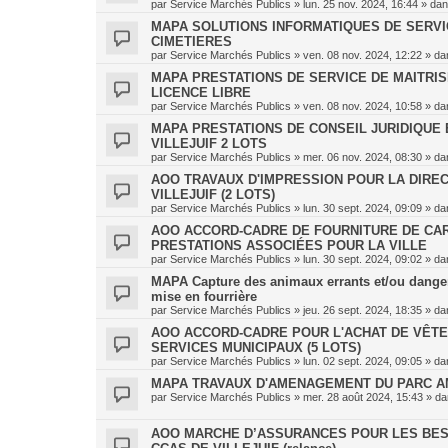
par
Service Marchés Publics
»
lun. 25 nov. 2024, 16:44
» da
MAPA SOLUTIONS INFORMATIQUES DE SERVICE
CIMETIERES
par
Service Marchés Publics
»
ven. 08 nov. 2024, 12:22
» da
MAPA PRESTATIONS DE SERVICE DE MAITRI
LICENCE LIBRE
par
Service Marchés Publics
»
ven. 08 nov. 2024, 10:58
» da
MAPA PRESTATIONS DE CONSEIL JURIDIQUE E
VILLEJUIF 2 LOTS
par
Service Marchés Publics
»
mer. 06 nov. 2024, 08:30
» da
AOO TRAVAUX D'IMPRESSION POUR LA DIREC
VILLEJUIF (2 LOTS)
par
Service Marchés Publics
»
lun. 30 sept. 2024, 09:09
» da
AOO ACCORD-CADRE DE FOURNITURE DE CAR
PRESTATIONS ASSOCIÉES POUR LA VILLE
par
Service Marchés Publics
»
lun. 30 sept. 2024, 09:02
» da
MAPA Capture des animaux errants et/ou danger
mise en fourrière
par
Service Marchés Publics
»
jeu. 26 sept. 2024, 18:35
» da
AOO ACCORD-CADRE POUR L'ACHAT DE VÊTE
SERVICES MUNICIPAUX (5 LOTS)
par
Service Marchés Publics
»
lun. 02 sept. 2024, 09:05
» da
MAPA TRAVAUX D'AMENAGEMENT DU PARC AM
par
Service Marchés Publics
»
mer. 28 août 2024, 15:43
» d
AOO MARCHE D’ASSURANCES POUR LES BES