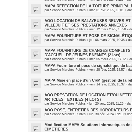
MAPA REFECTION DE LA TOITURE PRINCIPAL
par
Service Marchés Publics
»
mar. 01 avr. 2025, 16:01
» da
AOO LOCATION DE BALAYEUSES NEUVES ET 
VILLEJUIF ET SES PRESTATIONS ANNEXES
par
Service Marchés Publics
»
mer. 12 mars 2025, 15:58
» d
MAPA FOURNITURE ET POSE DE SIGNALÉTIQU
par
Service Marchés Publics
»
jeu. 06 mars 2025, 10:38
» d
MAPA FOURNITURE DE CHANGES COMPLETS 
D'ACCUEIL DE JEUNES ENFANTS (2 lots)
par
Service Marchés Publics
»
mer. 05 mars 2025, 17:12
» d
MAPA Fourniture et pose de signalétique de bâtim
par
Service Marchés Publics
»
ven. 28 févr. 2025, 18:57
» d
MAPA Mise en place d'un CRM (gestion de la rel
par
Service Marchés Publics
»
ven. 14 févr. 2025, 15:37
» d
AOO PRESTATION DE LOCATION ET/OU NETTO
ARTICLES TEXTILES (4 LOTS)
par
Service Marchés Publics
»
lun. 20 janv. 2025, 11:26
» da
AOO POSE, ENTRETIEN DES HORODATEURS E
par
Service Marchés Publics
»
lun. 30 déc. 2024, 09:10
» da
Modification MAPA Solutions informatiques de s
CIMETIERES