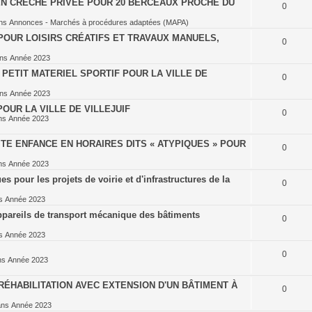
EN CRÈCHE PRIVÉE POUR 20 BERCEAUX PROCHE DU
0
ns
Annonces - Marchés à procédures adaptées (MAPA)
POUR LOISIRS CRÉATIFS ET TRAVAUX MANUELS,
0
ans
Année 2023
PETIT MATERIEL SPORTIF POUR LA VILLE DE
0
ans
Année 2023
OUR LA VILLE DE VILLEJUIF
0
ns
Année 2023
TE ENFANCE EN HORAIRES DITS « ATYPIQUES » POUR
0
ns
Année 2023
 pour les projets de voirie et d'infrastructures de la
0
ns
Année 2023
ppareils de transport mécanique des bâtiments
0
ns
Année 2023
0
ns
Année 2023
ÉHABILITATION AVEC EXTENSION D'UN BÂTIMENT À
0
ans
Année 2023