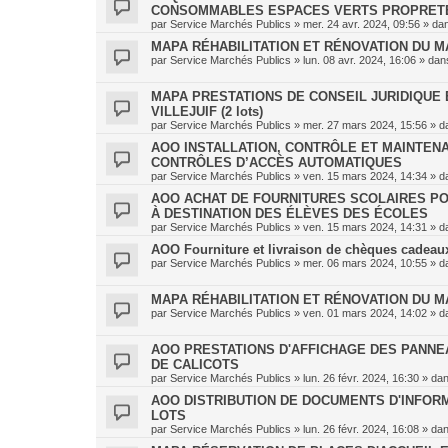
CONSOMMABLES ESPACES VERTS PROPRET
par
Service Marchés Publics
»
mer. 24 avr. 2024, 09:56
» da
MAPA RÉHABILITATION ET RÉNOVATION DU MA
par
Service Marchés Publics
»
lun. 08 avr. 2024, 16:06
» da
MAPA PRESTATIONS DE CONSEIL JURIDIQUE E
VILLEJUIF (2 lots)
par
Service Marchés Publics
»
mer. 27 mars 2024, 15:56
» d
AOO INSTALLATION, CONTRÔLE ET MAINTENA
CONTRÔLES D’ACCÈS AUTOMATIQUES
par
Service Marchés Publics
»
ven. 15 mars 2024, 14:34
» d
AOO ACHAT DE FOURNITURES SCOLAIRES PO
À DESTINATION DES ÉLÈVES DES ÉCOLES
par
Service Marchés Publics
»
ven. 15 mars 2024, 14:31
» d
AOO Fourniture et livraison de chèques cadeaux 
par
Service Marchés Publics
»
mer. 06 mars 2024, 10:55
» d
MAPA RÉHABILITATION ET RÉNOVATION DU M
par
Service Marchés Publics
»
ven. 01 mars 2024, 14:02
» d
AOO PRESTATIONS D'AFFICHAGE DES PANNE
DE CALICOTS
par
Service Marchés Publics
»
lun. 26 févr. 2024, 16:30
» da
AOO DISTRIBUTION DE DOCUMENTS D'INFORMA
LOTS
par
Service Marchés Publics
»
lun. 26 févr. 2024, 16:08
» da