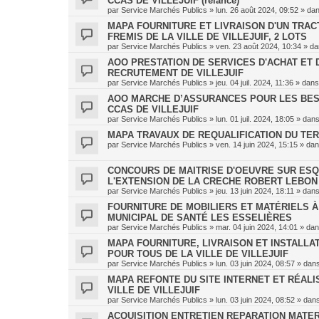
CCAS DE VILLEJUIF (relance)
par
Service Marchés Publics
»
lun. 26 août 2024, 09:52
» da
MAPA FOURNITURE ET LIVRAISON D'UN TRAC
FREMIS DE LA VILLE DE VILLEJUIF, 2 LOTS
par
Service Marchés Publics
»
ven. 23 août 2024, 10:34
» d
AOO PRESTATION DE SERVICES D'ACHAT ET 
RECRUTEMENT DE VILLEJUIF
par
Service Marchés Publics
»
jeu. 04 juil. 2024, 11:36
» dan
AOO MARCHE D’ASSURANCES POUR LES BES
CCAS DE VILLEJUIF
par
Service Marchés Publics
»
lun. 01 juil. 2024, 18:05
» dan
MAPA TRAVAUX DE REQUALIFICATION DU TER
par
Service Marchés Publics
»
ven. 14 juin 2024, 15:15
» da
CONCOURS DE MAITRISE D'OEUVRE SUR ESQU
L'EXTENSION DE LA CRECHE ROBERT LEBON
par
Service Marchés Publics
»
jeu. 13 juin 2024, 18:11
» dan
FOURNITURE DE MOBILIERS ET MATÉRIELS 
MUNICIPAL DE SANTÉ LES ESSELIÈRES
par
Service Marchés Publics
»
mar. 04 juin 2024, 14:01
» da
MAPA FOURNITURE, LIVRAISON ET INSTALLA
POUR TOUS DE LA VILLE DE VILLEJUIF
par
Service Marchés Publics
»
lun. 03 juin 2024, 08:57
» dan
MAPA REFONTE DU SITE INTERNET ET RÉALI
VILLE DE VILLEJUIF
par
Service Marchés Publics
»
lun. 03 juin 2024, 08:52
» dan
ACQUISITION ENTRETIEN REPARATION MATER