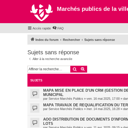
Marchés publics de la ville
Accès rapide
FAQ
Index du forum
Rechercher
Sujets sans réponse
Sujets sans réponse
Aller à la recherche avancée
Rechercher
Recherche avancée
SUJETS
MAPA MISE EN PLACE D'UN CRM (GESTION D
MUNICIPAL
par
Service Marchés Publics
»
ven. 16 mai 2025, 17:00
» da
MAPA TRAVAUX DE REQUALIFICATION DU TE
par
Service Marchés Publics
»
mer. 14 mai 2025, 16:28
» da
AOO DISTRIBUTION DE DOCUMENTS D'INFORMA
LOTS
par
Service Marchés Publics
»
ven. 11 avr. 2025, 09:15
» da