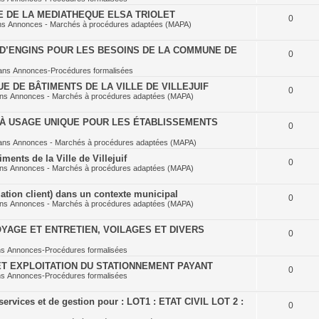
E DE LA MEDIATHEQUE ELSA TRIOLET
0
ns
Annonces - Marchés à procédures adaptées (MAPA)
D’ENGINS POUR LES BESOINS DE LA COMMUNE DE
0
ans
Annonces-Procédures formalisées
E DE BÂTIMENTS DE LA VILLE DE VILLEJUIF
0
ans
Annonces - Marchés à procédures adaptées (MAPA)
À USAGE UNIQUE POUR LES ÉTABLISSEMENTS
0
ans
Annonces - Marchés à procédures adaptées (MAPA)
ents de la Ville de Villejuif
0
ans
Annonces - Marchés à procédures adaptées (MAPA)
ation client) dans un contexte municipal
0
ans
Annonces - Marchés à procédures adaptées (MAPA)
YAGE ET ENTRETIEN, VOILAGES ET DIVERS
0
ns
Annonces-Procédures formalisées
T EXPLOITATION DU STATIONNEMENT PAYANT
0
ns
Annonces-Procédures formalisées
ervices et de gestion pour : LOT1 : ETAT CIVIL LOT 2 :
0