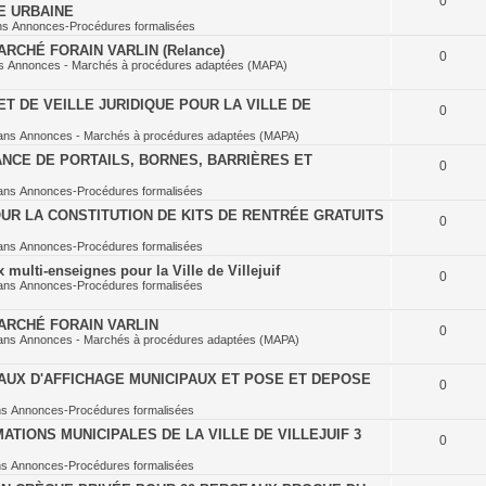
0
E URBAINE
ns
Annonces-Procédures formalisées
RCHÉ FORAIN VARLIN (Relance)
0
ns
Annonces - Marchés à procédures adaptées (MAPA)
T DE VEILLE JURIDIQUE POUR LA VILLE DE
0
ans
Annonces - Marchés à procédures adaptées (MAPA)
NCE DE PORTAILS, BORNES, BARRIÈRES ET
0
ans
Annonces-Procédures formalisées
UR LA CONSTITUTION DE KITS DE RENTRÉE GRATUITS
0
ans
Annonces-Procédures formalisées
multi-enseignes pour la Ville de Villejuif
0
ans
Annonces-Procédures formalisées
ARCHÉ FORAIN VARLIN
0
ans
Annonces - Marchés à procédures adaptées (MAPA)
AUX D'AFFICHAGE MUNICIPAUX ET POSE ET DEPOSE
0
ns
Annonces-Procédures formalisées
TIONS MUNICIPALES DE LA VILLE DE VILLEJUIF 3
0
ns
Annonces-Procédures formalisées