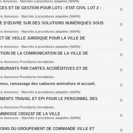
ns
Annonces - Marchés à procédures adaptées (MAPA)
S ET DE GESTION POUR LOT1 : ETAT CIVIL LOT 2 :
0
ns
Annonces - Marchés à procédures adaptées (MAPA)
SE D’ŒUVRE SUR DES SOLUTIONS NUMÉRIQUES SOUS
0
ns
Annonces - Marchés à procédures adaptées (MAPA)
T DE VEILLE JURIDIQUE POUR LA VILLE DE
0
ns
Annonces - Marchés à procédures adaptées (MAPA)
TION DE LA COMMUNICATION DE LA VILLE DE
0
ns
Annonces-Procédures formalisées
BURANTS PAR CARTES ACCRÉDITIVES ET DE
0
ns
Annonces-Procédures formalisées
eux, ramassage des cadavres animaliers et accueil,
0
ns
Annonces - Marchés à procédures adaptées (MAPA)
MENTS TRAVAIL ET EPI POUR LE PERSONNEL DES
0
ns
Annonces-Procédures formalisées
BROISE CROIZAT DE LA VILLE
0
ans
Annonces - Marchés à procédures adaptées (MAPA)
OINS DU GROUPEMENT DE COMMANDE VILLE ET
0