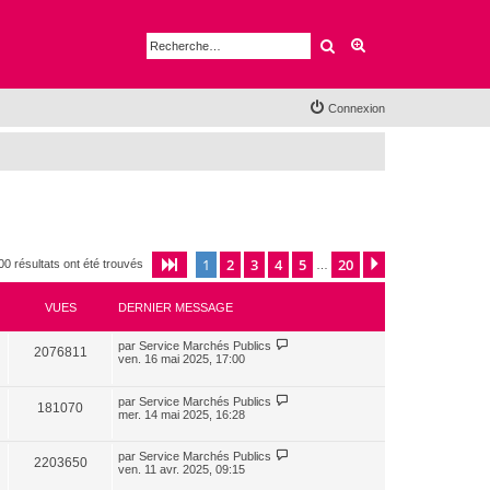
Rechercher
Recherche avancé
Connexion
1
2
3
4
5
20
Page
1
sur
20
Suivante
00 résultats ont été trouvés
…
VUES
DERNIER MESSAGE
par
Service Marchés Publics
2076811
ven. 16 mai 2025, 17:00
par
Service Marchés Publics
181070
mer. 14 mai 2025, 16:28
par
Service Marchés Publics
2203650
ven. 11 avr. 2025, 09:15