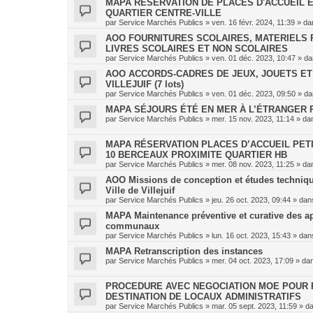
MAPA RÉSERVATION DE PLACES D'ACCUEIL 
QUARTIER CENTRE-VILLE
par
Service Marchés Publics
»
ven. 16 févr. 2024, 11:39
» da
AOO FOURNITURES SCOLAIRES, MATERIELS 
LIVRES SCOLAIRES ET NON SCOLAIRES
par
Service Marchés Publics
»
ven. 01 déc. 2023, 10:47
» d
AOO ACCORDS-CADRES DE JEUX, JOUETS ET 
VILLEJUIF (7 lots)
par
Service Marchés Publics
»
ven. 01 déc. 2023, 09:50
» d
MAPA SÉJOURS ÉTÉ EN MER À L’ÉTRANGER P
par
Service Marchés Publics
»
mer. 15 nov. 2023, 11:14
» da
MAPA RÉSERVATION PLACES D’ACCUEIL PETI
10 BERCEAUX PROXIMITE QUARTIER HB
par
Service Marchés Publics
»
mer. 08 nov. 2023, 11:25
» da
AOO Missions de conception et études techniques
Ville de Villejuif
par
Service Marchés Publics
»
jeu. 26 oct. 2023, 09:44
» da
MAPA Maintenance préventive et curative des a
communaux
par
Service Marchés Publics
»
lun. 16 oct. 2023, 15:43
» da
MAPA Retranscription des instances
par
Service Marchés Publics
»
mer. 04 oct. 2023, 17:09
» da
PROCEDURE AVEC NEGOCIATION MOE POUR R
DESTINATION DE LOCAUX ADMINISTRATIFS
par
Service Marchés Publics
»
mar. 05 sept. 2023, 11:59
» d