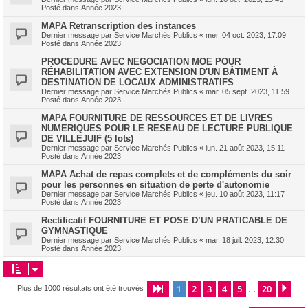
Posté dans
Année 2023
MAPA Retranscription des instances
Dernier message par
Service Marchés Publics
«
mer. 04 oct. 2023, 17:09
Posté dans
Année 2023
PROCEDURE AVEC NEGOCIATION MOE POUR
RÉHABILITATION AVEC EXTENSION D'UN BÂTIMENT À
DESTINATION DE LOCAUX ADMINISTRATIFS
Dernier message par
Service Marchés Publics
«
mar. 05 sept. 2023, 11:59
Posté dans
Année 2023
MAPA FOURNITURE DE RESSOURCES ET DE LIVRES
NUMERIQUES POUR LE RESEAU DE LECTURE PUBLIQUE
DE VILLEJUIF (5 lots)
Dernier message par
Service Marchés Publics
«
lun. 21 août 2023, 15:11
Posté dans
Année 2023
MAPA Achat de repas complets et de compléments du soir
pour les personnes en situation de perte d'autonomie
Dernier message par
Service Marchés Publics
«
jeu. 10 août 2023, 11:17
Posté dans
Année 2023
Rectificatif FOURNITURE ET POSE D’UN PRATICABLE DE
GYMNASTIQUE
Dernier message par
Service Marchés Publics
«
mar. 18 juil. 2023, 12:30
Posté dans
Année 2023
1
2
3
4
5
20
Page
1
sur
20
Sui
Plus de 1000 résultats ont été trouvés
…