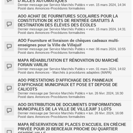
D’ACCÈS AUTOMATIQUES
Dernier message par
Service Marchés Publics
«
ven. 15 mars 2024, 14:34
Posté dans
Annonces-Procédures formalisées
AOO ACHAT DE FOURNITURES SCOLAIRES POUR LA
CONSTITUTION DE KITS DE RENTRÉE GRATUITS À
DESTINATION DES ÉLÈVES DES ÉCOLES
Dernier message par
Service Marchés Publics
«
ven. 15 mars 2024, 14:31
Posté dans
Annonces-Procédures formalisées
AOO Fourniture et livraison de chèques cadeaux multi-
enseignes pour la Ville de Villejuif
Dernier message par
Service Marchés Publics
«
mer. 06 mars 2024, 10:55
Posté dans
Annonces-Procédures formalisées
MAPA RÉHABILITATION ET RÉNOVATION DU MARCHÉ
FORAIN VARLIN
Dernier message par
Service Marchés Publics
«
ven. 01 mars 2024, 14:02
Posté dans
Annonces - Marchés à procédures adaptées (MAPA)
AOO PRESTATIONS D'AFFICHAGE DES PANNEAUX
D'AFFICHAGE MUNICIPAUX ET POSE ET DEPOSE DE
CALICOTS
Dernier message par
Service Marchés Publics
«
lun. 26 févr. 2024, 16:30
Posté dans
Annonces-Procédures formalisées
AOO DISTRIBUTION DE DOCUMENTS D'INFORMATIONS
MUNICIPALES DE LA VILLE DE VILLEJUIF 3 LOTS
Dernier message par
Service Marchés Publics
«
lun. 26 févr. 2024, 16:08
Posté dans
Annonces-Procédures formalisées
MAPA RÉSERVATION DE PLACES D'ACCUEIL EN CRÈCHE
PRIVÉE POUR 20 BERCEAUX PROCHE DU QUARTIER