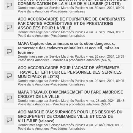
COMMUNICATION DE LA VILLE DE VILLEJUIF (2 LOTS)
Dernier message par
Service Marchés Publics
«
lun. 30 sept. 2024, 09:09
Posté dans
Annonces-Procédures formalisées
AOO ACCORD-CADRE DE FOURNITURE DE CARBURANTS
PAR CARTES ACCRÉDITIVES ET DE PRESTATIONS
ASSOCIÉES POUR LA VILLE
Dernier message par
Service Marchés Publics
«
lun. 30 sept. 2024, 09:02
Posté dans
Annonces-Procédures formalisées
MAPA Capture des animaux errants et/ou dangereux,
ramassage des cadavres animaliers et accueil, mise en
fourrière
Dernier message par
Service Marchés Publics
«
jeu. 26 sept. 2024, 18:35
Posté dans
Annonces - Marchés à procédures adaptées (MAPA)
AOO ACCORD-CADRE POUR L'ACHAT DE VÊTEMENTS
TRAVAIL ET EPI POUR LE PERSONNEL DES SERVICES
MUNICIPAUX (5 LOTS)
Dernier message par
Service Marchés Publics
«
lun. 02 sept. 2024, 09:05
Posté dans
Annonces-Procédures formalisées
MAPA TRAVAUX D'AMENAGEMENT DU PARC AMBROISE
CROIZAT DE LA VILLE
Dernier message par
Service Marchés Publics
«
mer. 28 août 2024, 15:43
Posté dans
Annonces - Marchés à procédures adaptées (MAPA)
AOO MARCHE D’ASSURANCES POUR LES BESOINS DU
GROUPEMENT DE COMMANDE VILLE ET CCAS DE
VILLEJUIF (relance)
Dernier message par
Service Marchés Publics
«
lun. 26 août 2024, 09:52
Posté dans
Annonces-Procédures formalisées