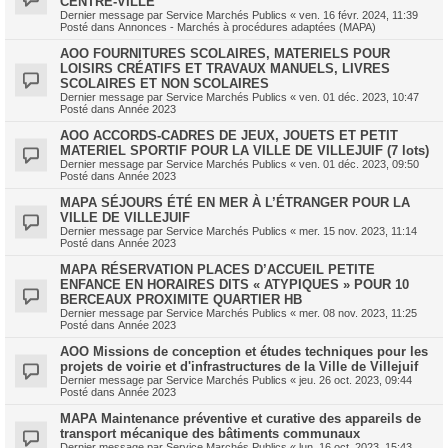
CENTRE-VILLE
Dernier message par
Service Marchés Publics
«
ven. 16 févr. 2024, 11:39
Posté dans
Annonces - Marchés à procédures adaptées (MAPA)
AOO FOURNITURES SCOLAIRES, MATERIELS POUR
LOISIRS CRÉATIFS ET TRAVAUX MANUELS, LIVRES
SCOLAIRES ET NON SCOLAIRES
Dernier message par
Service Marchés Publics
«
ven. 01 déc. 2023, 10:47
Posté dans
Année 2023
AOO ACCORDS-CADRES DE JEUX, JOUETS ET PETIT
MATERIEL SPORTIF POUR LA VILLE DE VILLEJUIF (7 lots)
Dernier message par
Service Marchés Publics
«
ven. 01 déc. 2023, 09:50
Posté dans
Année 2023
MAPA SÉJOURS ÉTÉ EN MER À L’ÉTRANGER POUR LA
VILLE DE VILLEJUIF
Dernier message par
Service Marchés Publics
«
mer. 15 nov. 2023, 11:14
Posté dans
Année 2023
MAPA RÉSERVATION PLACES D’ACCUEIL PETITE
ENFANCE EN HORAIRES DITS « ATYPIQUES » POUR 10
BERCEAUX PROXIMITE QUARTIER HB
Dernier message par
Service Marchés Publics
«
mer. 08 nov. 2023, 11:25
Posté dans
Année 2023
AOO Missions de conception et études techniques pour les
projets de voirie et d'infrastructures de la Ville de Villejuif
Dernier message par
Service Marchés Publics
«
jeu. 26 oct. 2023, 09:44
Posté dans
Année 2023
MAPA Maintenance préventive et curative des appareils de
transport mécanique des bâtiments communaux
Dernier message par
Service Marchés Publics
«
lun. 16 oct. 2023, 15:43