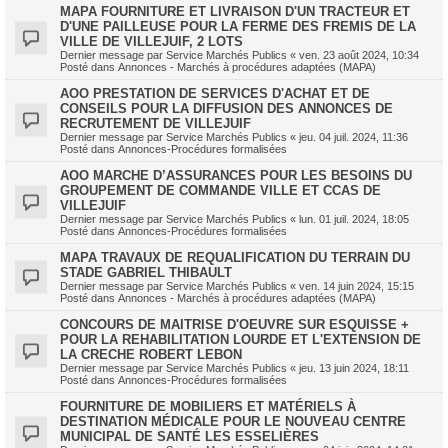
MAPA FOURNITURE ET LIVRAISON D'UN TRACTEUR ET
D'UNE PAILLEUSE POUR LA FERME DES FREMIS DE LA
VILLE DE VILLEJUIF, 2 LOTS
Dernier message par
Service Marchés Publics
«
ven. 23 août 2024, 10:34
Posté dans
Annonces - Marchés à procédures adaptées (MAPA)
AOO PRESTATION DE SERVICES D'ACHAT ET DE
CONSEILS POUR LA DIFFUSION DES ANNONCES DE
RECRUTEMENT DE VILLEJUIF
Dernier message par
Service Marchés Publics
«
jeu. 04 juil. 2024, 11:36
Posté dans
Annonces-Procédures formalisées
AOO MARCHE D’ASSURANCES POUR LES BESOINS DU
GROUPEMENT DE COMMANDE VILLE ET CCAS DE
VILLEJUIF
Dernier message par
Service Marchés Publics
«
lun. 01 juil. 2024, 18:05
Posté dans
Annonces-Procédures formalisées
MAPA TRAVAUX DE REQUALIFICATION DU TERRAIN DU
STADE GABRIEL THIBAULT
Dernier message par
Service Marchés Publics
«
ven. 14 juin 2024, 15:15
Posté dans
Annonces - Marchés à procédures adaptées (MAPA)
CONCOURS DE MAITRISE D'OEUVRE SUR ESQUISSE +
POUR LA REHABILITATION LOURDE ET L'EXTENSION DE
LA CRECHE ROBERT LEBON
Dernier message par
Service Marchés Publics
«
jeu. 13 juin 2024, 18:11
Posté dans
Annonces-Procédures formalisées
FOURNITURE DE MOBILIERS ET MATÉRIELS À
DESTINATION MÉDICALE POUR LE NOUVEAU CENTRE
MUNICIPAL DE SANTÉ LES ESSELIÈRES