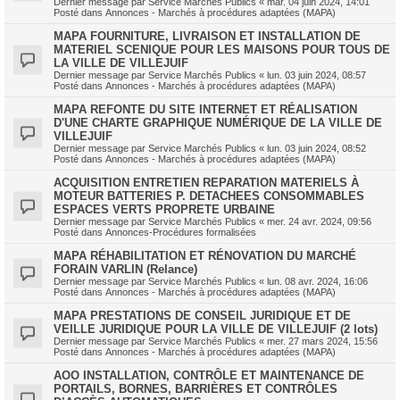
Dernier message par
Service Marchés Publics
«
mar. 04 juin 2024, 14:01
Posté dans
Annonces - Marchés à procédures adaptées (MAPA)
MAPA FOURNITURE, LIVRAISON ET INSTALLATION DE
MATERIEL SCENIQUE POUR LES MAISONS POUR TOUS DE
LA VILLE DE VILLEJUIF
Dernier message par
Service Marchés Publics
«
lun. 03 juin 2024, 08:57
Posté dans
Annonces - Marchés à procédures adaptées (MAPA)
MAPA REFONTE DU SITE INTERNET ET RÉALISATION
D'UNE CHARTE GRAPHIQUE NUMÉRIQUE DE LA VILLE DE
VILLEJUIF
Dernier message par
Service Marchés Publics
«
lun. 03 juin 2024, 08:52
Posté dans
Annonces - Marchés à procédures adaptées (MAPA)
ACQUISITION ENTRETIEN REPARATION MATERIELS À
MOTEUR BATTERIES P. DETACHEES CONSOMMABLES
ESPACES VERTS PROPRETE URBAINE
Dernier message par
Service Marchés Publics
«
mer. 24 avr. 2024, 09:56
Posté dans
Annonces-Procédures formalisées
MAPA RÉHABILITATION ET RÉNOVATION DU MARCHÉ
FORAIN VARLIN (Relance)
Dernier message par
Service Marchés Publics
«
lun. 08 avr. 2024, 16:06
Posté dans
Annonces - Marchés à procédures adaptées (MAPA)
MAPA PRESTATIONS DE CONSEIL JURIDIQUE ET DE
VEILLE JURIDIQUE POUR LA VILLE DE VILLEJUIF (2 lots)
Dernier message par
Service Marchés Publics
«
mer. 27 mars 2024, 15:56
Posté dans
Annonces - Marchés à procédures adaptées (MAPA)
AOO INSTALLATION, CONTRÔLE ET MAINTENANCE DE
PORTAILS, BORNES, BARRIÈRES ET CONTRÔLES