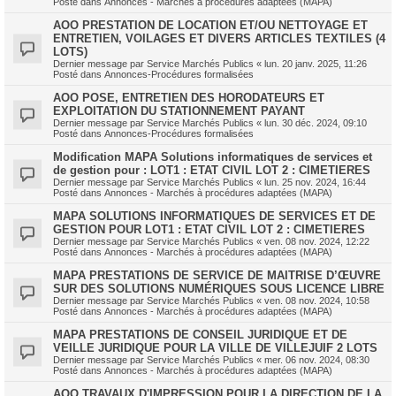
Posté dans
Annonces - Marchés à procédures adaptées (MAPA)
AOO PRESTATION DE LOCATION ET/OU NETTOYAGE ET
ENTRETIEN, VOILAGES ET DIVERS ARTICLES TEXTILES (4
LOTS)
Dernier message par
Service Marchés Publics
«
lun. 20 janv. 2025, 11:26
Posté dans
Annonces-Procédures formalisées
AOO POSE, ENTRETIEN DES HORODATEURS ET
EXPLOITATION DU STATIONNEMENT PAYANT
Dernier message par
Service Marchés Publics
«
lun. 30 déc. 2024, 09:10
Posté dans
Annonces-Procédures formalisées
Modification MAPA Solutions informatiques de services et
de gestion pour : LOT1 : ETAT CIVIL LOT 2 : CIMETIERES
Dernier message par
Service Marchés Publics
«
lun. 25 nov. 2024, 16:44
Posté dans
Annonces - Marchés à procédures adaptées (MAPA)
MAPA SOLUTIONS INFORMATIQUES DE SERVICES ET DE
GESTION POUR LOT1 : ETAT CIVIL LOT 2 : CIMETIERES
Dernier message par
Service Marchés Publics
«
ven. 08 nov. 2024, 12:22
Posté dans
Annonces - Marchés à procédures adaptées (MAPA)
MAPA PRESTATIONS DE SERVICE DE MAITRISE D’ŒUVRE
SUR DES SOLUTIONS NUMÉRIQUES SOUS LICENCE LIBRE
Dernier message par
Service Marchés Publics
«
ven. 08 nov. 2024, 10:58
Posté dans
Annonces - Marchés à procédures adaptées (MAPA)
MAPA PRESTATIONS DE CONSEIL JURIDIQUE ET DE
VEILLE JURIDIQUE POUR LA VILLE DE VILLEJUIF 2 LOTS
Dernier message par
Service Marchés Publics
«
mer. 06 nov. 2024, 08:30
Posté dans
Annonces - Marchés à procédures adaptées (MAPA)
AOO TRAVAUX D'IMPRESSION POUR LA DIRECTION DE LA