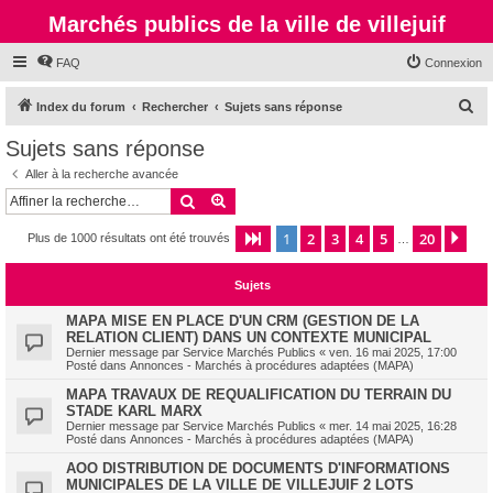
Marchés publics de la ville de villejuif
FAQ
Connexion
R
Index du forum
Rechercher
Sujets sans réponse
e
Sujets sans réponse
c
Aller à la recherche avancée
h
Rechercher
Recherche avancée
e
1
2
3
4
5
20
Page
1
sur
20
Sui
Plus de 1000 résultats ont été trouvés
r
…
c
Sujets
h
e
MAPA MISE EN PLACE D'UN CRM (GESTION DE LA
RELATION CLIENT) DANS UN CONTEXTE MUNICIPAL
r
Dernier message par
Service Marchés Publics
«
ven. 16 mai 2025, 17:00
Posté dans
Annonces - Marchés à procédures adaptées (MAPA)
MAPA TRAVAUX DE REQUALIFICATION DU TERRAIN DU
STADE KARL MARX
Dernier message par
Service Marchés Publics
«
mer. 14 mai 2025, 16:28
Posté dans
Annonces - Marchés à procédures adaptées (MAPA)
AOO DISTRIBUTION DE DOCUMENTS D'INFORMATIONS
MUNICIPALES DE LA VILLE DE VILLEJUIF 2 LOTS