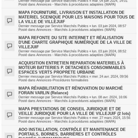
Dernier message par
Service Marchés Publics
«
mar. 04 juin 2024, 14:01
Posté dans
Annonces - Marchés à procédures adaptées (MAPA)
MAPA FOURNITURE, LIVRAISON ET INSTALLATION DE
MATERIEL SCENIQUE POUR LES MAISONS POUR TOUS DE
LA VILLE DE VILLEJUIF
Dernier message par
Service Marchés Publics
«
lun. 03 juin 2024, 08:57
Posté dans
Annonces - Marchés à procédures adaptées (MAPA)
MAPA REFONTE DU SITE INTERNET ET RÉALISATION
D'UNE CHARTE GRAPHIQUE NUMÉRIQUE DE LA VILLE DE
VILLEJUIF
Dernier message par
Service Marchés Publics
«
lun. 03 juin 2024, 08:52
Posté dans
Annonces - Marchés à procédures adaptées (MAPA)
ACQUISITION ENTRETIEN REPARATION MATERIELS À
MOTEUR BATTERIES P. DETACHEES CONSOMMABLES
ESPACES VERTS PROPRETE URBAINE
Dernier message par
Service Marchés Publics
«
mer. 24 avr. 2024, 09:56
Posté dans
Annonces-Procédures formalisées
MAPA RÉHABILITATION ET RÉNOVATION DU MARCHÉ
FORAIN VARLIN (Relance)
Dernier message par
Service Marchés Publics
«
lun. 08 avr. 2024, 16:06
Posté dans
Annonces - Marchés à procédures adaptées (MAPA)
MAPA PRESTATIONS DE CONSEIL JURIDIQUE ET DE
VEILLE JURIDIQUE POUR LA VILLE DE VILLEJUIF (2 lots)
Dernier message par
Service Marchés Publics
«
mer. 27 mars 2024, 15:56
Posté dans
Annonces - Marchés à procédures adaptées (MAPA)
AOO INSTALLATION, CONTRÔLE ET MAINTENANCE DE
PORTAILS, BORNES, BARRIÈRES ET CONTRÔLES