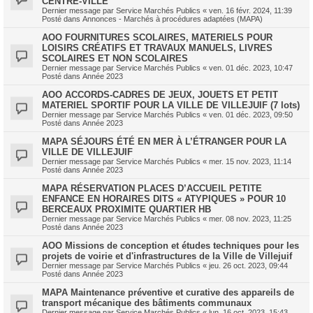
CENTRE-VILLE
Dernier message par
Service Marchés Publics
«
ven. 16 févr. 2024, 11:39
Posté dans
Annonces - Marchés à procédures adaptées (MAPA)
AOO FOURNITURES SCOLAIRES, MATERIELS POUR
LOISIRS CRÉATIFS ET TRAVAUX MANUELS, LIVRES
SCOLAIRES ET NON SCOLAIRES
Dernier message par
Service Marchés Publics
«
ven. 01 déc. 2023, 10:47
Posté dans
Année 2023
AOO ACCORDS-CADRES DE JEUX, JOUETS ET PETIT
MATERIEL SPORTIF POUR LA VILLE DE VILLEJUIF (7 lots)
Dernier message par
Service Marchés Publics
«
ven. 01 déc. 2023, 09:50
Posté dans
Année 2023
MAPA SÉJOURS ÉTÉ EN MER À L’ÉTRANGER POUR LA
VILLE DE VILLEJUIF
Dernier message par
Service Marchés Publics
«
mer. 15 nov. 2023, 11:14
Posté dans
Année 2023
MAPA RÉSERVATION PLACES D’ACCUEIL PETITE
ENFANCE EN HORAIRES DITS « ATYPIQUES » POUR 10
BERCEAUX PROXIMITE QUARTIER HB
Dernier message par
Service Marchés Publics
«
mer. 08 nov. 2023, 11:25
Posté dans
Année 2023
AOO Missions de conception et études techniques pour les
projets de voirie et d'infrastructures de la Ville de Villejuif
Dernier message par
Service Marchés Publics
«
jeu. 26 oct. 2023, 09:44
Posté dans
Année 2023
MAPA Maintenance préventive et curative des appareils de
transport mécanique des bâtiments communaux
Dernier message par
Service Marchés Publics
«
lun. 16 oct. 2023, 15:43