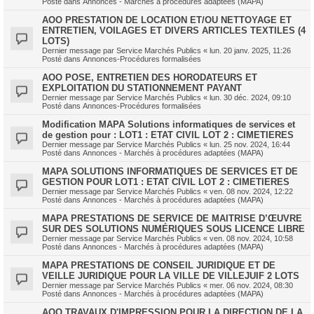
Posté dans
Annonces - Marchés à procédures adaptées (MAPA)
AOO PRESTATION DE LOCATION ET/OU NETTOYAGE ET
ENTRETIEN, VOILAGES ET DIVERS ARTICLES TEXTILES (4
LOTS)
Dernier message par
Service Marchés Publics
«
lun. 20 janv. 2025, 11:26
Posté dans
Annonces-Procédures formalisées
AOO POSE, ENTRETIEN DES HORODATEURS ET
EXPLOITATION DU STATIONNEMENT PAYANT
Dernier message par
Service Marchés Publics
«
lun. 30 déc. 2024, 09:10
Posté dans
Annonces-Procédures formalisées
Modification MAPA Solutions informatiques de services et
de gestion pour : LOT1 : ETAT CIVIL LOT 2 : CIMETIERES
Dernier message par
Service Marchés Publics
«
lun. 25 nov. 2024, 16:44
Posté dans
Annonces - Marchés à procédures adaptées (MAPA)
MAPA SOLUTIONS INFORMATIQUES DE SERVICES ET DE
GESTION POUR LOT1 : ETAT CIVIL LOT 2 : CIMETIERES
Dernier message par
Service Marchés Publics
«
ven. 08 nov. 2024, 12:22
Posté dans
Annonces - Marchés à procédures adaptées (MAPA)
MAPA PRESTATIONS DE SERVICE DE MAITRISE D’ŒUVRE
SUR DES SOLUTIONS NUMÉRIQUES SOUS LICENCE LIBRE
Dernier message par
Service Marchés Publics
«
ven. 08 nov. 2024, 10:58
Posté dans
Annonces - Marchés à procédures adaptées (MAPA)
MAPA PRESTATIONS DE CONSEIL JURIDIQUE ET DE
VEILLE JURIDIQUE POUR LA VILLE DE VILLEJUIF 2 LOTS
Dernier message par
Service Marchés Publics
«
mer. 06 nov. 2024, 08:30
Posté dans
Annonces - Marchés à procédures adaptées (MAPA)
AOO TRAVAUX D'IMPRESSION POUR LA DIRECTION DE LA