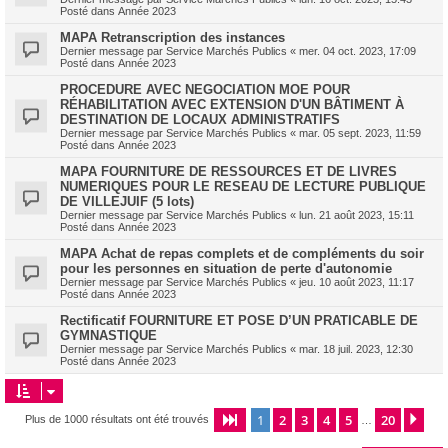
Posté dans
Année 2023
MAPA Retranscription des instances
Dernier message par
Service Marchés Publics
«
mer. 04 oct. 2023, 17:09
Posté dans
Année 2023
PROCEDURE AVEC NEGOCIATION MOE POUR
RÉHABILITATION AVEC EXTENSION D'UN BÂTIMENT À
DESTINATION DE LOCAUX ADMINISTRATIFS
Dernier message par
Service Marchés Publics
«
mar. 05 sept. 2023, 11:59
Posté dans
Année 2023
MAPA FOURNITURE DE RESSOURCES ET DE LIVRES
NUMERIQUES POUR LE RESEAU DE LECTURE PUBLIQUE
DE VILLEJUIF (5 lots)
Dernier message par
Service Marchés Publics
«
lun. 21 août 2023, 15:11
Posté dans
Année 2023
MAPA Achat de repas complets et de compléments du soir
pour les personnes en situation de perte d'autonomie
Dernier message par
Service Marchés Publics
«
jeu. 10 août 2023, 11:17
Posté dans
Année 2023
Rectificatif FOURNITURE ET POSE D’UN PRATICABLE DE
GYMNASTIQUE
Dernier message par
Service Marchés Publics
«
mar. 18 juil. 2023, 12:30
Posté dans
Année 2023
1
2
3
4
5
20
Page
1
sur
20
Sui
Plus de 1000 résultats ont été trouvés
…