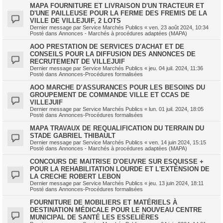
MAPA FOURNITURE ET LIVRAISON D'UN TRACTEUR ET
D'UNE PAILLEUSE POUR LA FERME DES FREMIS DE LA
VILLE DE VILLEJUIF, 2 LOTS
Dernier message par
Service Marchés Publics
«
ven. 23 août 2024, 10:34
Posté dans
Annonces - Marchés à procédures adaptées (MAPA)
AOO PRESTATION DE SERVICES D'ACHAT ET DE
CONSEILS POUR LA DIFFUSION DES ANNONCES DE
RECRUTEMENT DE VILLEJUIF
Dernier message par
Service Marchés Publics
«
jeu. 04 juil. 2024, 11:36
Posté dans
Annonces-Procédures formalisées
AOO MARCHE D’ASSURANCES POUR LES BESOINS DU
GROUPEMENT DE COMMANDE VILLE ET CCAS DE
VILLEJUIF
Dernier message par
Service Marchés Publics
«
lun. 01 juil. 2024, 18:05
Posté dans
Annonces-Procédures formalisées
MAPA TRAVAUX DE REQUALIFICATION DU TERRAIN DU
STADE GABRIEL THIBAULT
Dernier message par
Service Marchés Publics
«
ven. 14 juin 2024, 15:15
Posté dans
Annonces - Marchés à procédures adaptées (MAPA)
CONCOURS DE MAITRISE D'OEUVRE SUR ESQUISSE +
POUR LA REHABILITATION LOURDE ET L'EXTENSION DE
LA CRECHE ROBERT LEBON
Dernier message par
Service Marchés Publics
«
jeu. 13 juin 2024, 18:11
Posté dans
Annonces-Procédures formalisées
FOURNITURE DE MOBILIERS ET MATÉRIELS À
DESTINATION MÉDICALE POUR LE NOUVEAU CENTRE
MUNICIPAL DE SANTÉ LES ESSELIÈRES