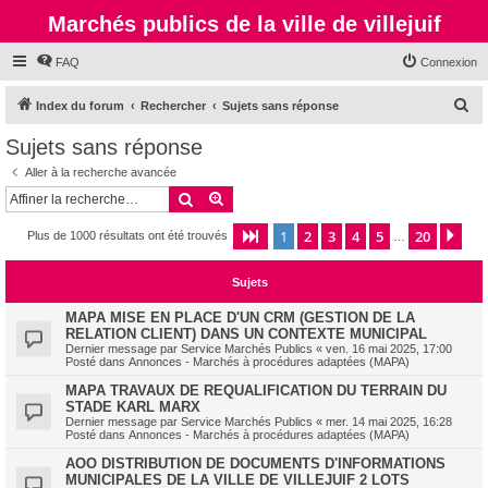
Marchés publics de la ville de villejuif
FAQ
Connexion
R
Index du forum
Rechercher
Sujets sans réponse
e
Sujets sans réponse
c
Aller à la recherche avancée
h
Rechercher
Recherche avancée
e
1
2
3
4
5
20
Page
1
sur
20
Sui
Plus de 1000 résultats ont été trouvés
r
…
c
Sujets
h
e
MAPA MISE EN PLACE D'UN CRM (GESTION DE LA
RELATION CLIENT) DANS UN CONTEXTE MUNICIPAL
r
Dernier message par
Service Marchés Publics
«
ven. 16 mai 2025, 17:00
Posté dans
Annonces - Marchés à procédures adaptées (MAPA)
MAPA TRAVAUX DE REQUALIFICATION DU TERRAIN DU
STADE KARL MARX
Dernier message par
Service Marchés Publics
«
mer. 14 mai 2025, 16:28
Posté dans
Annonces - Marchés à procédures adaptées (MAPA)
AOO DISTRIBUTION DE DOCUMENTS D'INFORMATIONS
MUNICIPALES DE LA VILLE DE VILLEJUIF 2 LOTS