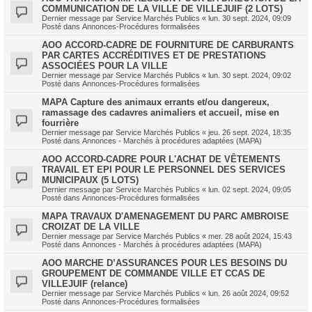
COMMUNICATION DE LA VILLE DE VILLEJUIF (2 LOTS)
Dernier message par
Service Marchés Publics
«
lun. 30 sept. 2024, 09:09
Posté dans
Annonces-Procédures formalisées
AOO ACCORD-CADRE DE FOURNITURE DE CARBURANTS
PAR CARTES ACCRÉDITIVES ET DE PRESTATIONS
ASSOCIÉES POUR LA VILLE
Dernier message par
Service Marchés Publics
«
lun. 30 sept. 2024, 09:02
Posté dans
Annonces-Procédures formalisées
MAPA Capture des animaux errants et/ou dangereux,
ramassage des cadavres animaliers et accueil, mise en
fourrière
Dernier message par
Service Marchés Publics
«
jeu. 26 sept. 2024, 18:35
Posté dans
Annonces - Marchés à procédures adaptées (MAPA)
AOO ACCORD-CADRE POUR L'ACHAT DE VÊTEMENTS
TRAVAIL ET EPI POUR LE PERSONNEL DES SERVICES
MUNICIPAUX (5 LOTS)
Dernier message par
Service Marchés Publics
«
lun. 02 sept. 2024, 09:05
Posté dans
Annonces-Procédures formalisées
MAPA TRAVAUX D'AMENAGEMENT DU PARC AMBROISE
CROIZAT DE LA VILLE
Dernier message par
Service Marchés Publics
«
mer. 28 août 2024, 15:43
Posté dans
Annonces - Marchés à procédures adaptées (MAPA)
AOO MARCHE D’ASSURANCES POUR LES BESOINS DU
GROUPEMENT DE COMMANDE VILLE ET CCAS DE
VILLEJUIF (relance)
Dernier message par
Service Marchés Publics
«
lun. 26 août 2024, 09:52
Posté dans
Annonces-Procédures formalisées