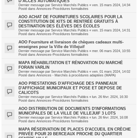
D’ACCÈS AUTOMATIQUES
Dernier message par
Service Marchés Publics
«
ven. 15 mars 2024, 14:34
Posté dans
Annonces-Procédures formalisées
AOO ACHAT DE FOURNITURES SCOLAIRES POUR LA
CONSTITUTION DE KITS DE RENTRÉE GRATUITS À
DESTINATION DES ÉLÈVES DES ÉCOLES
Dernier message par
Service Marchés Publics
«
ven. 15 mars 2024, 14:31
Posté dans
Annonces-Procédures formalisées
AOO Fourniture et livraison de chèques cadeaux multi-
enseignes pour la Ville de Villejuif
Dernier message par
Service Marchés Publics
«
mer. 06 mars 2024, 10:55
Posté dans
Annonces-Procédures formalisées
MAPA RÉHABILITATION ET RÉNOVATION DU MARCHÉ
FORAIN VARLIN
Dernier message par
Service Marchés Publics
«
ven. 01 mars 2024, 14:02
Posté dans
Annonces - Marchés à procédures adaptées (MAPA)
AOO PRESTATIONS D'AFFICHAGE DES PANNEAUX
D'AFFICHAGE MUNICIPAUX ET POSE ET DEPOSE DE
CALICOTS
Dernier message par
Service Marchés Publics
«
lun. 26 févr. 2024, 16:30
Posté dans
Annonces-Procédures formalisées
AOO DISTRIBUTION DE DOCUMENTS D'INFORMATIONS
MUNICIPALES DE LA VILLE DE VILLEJUIF 3 LOTS
Dernier message par
Service Marchés Publics
«
lun. 26 févr. 2024, 16:08
Posté dans
Annonces-Procédures formalisées
MAPA RÉSERVATION DE PLACES D'ACCUEIL EN CRÈCHE
PRIVÉE POUR 20 BERCEAUX PROCHE DU QUARTIER