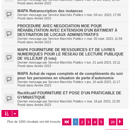
Posté dans
Année 2023
MAPA Retranscription des instances
Dernier message par
Service Marchés Publics
«
mer. 04 oct. 2023, 17:09
Posté dans
Année 2023
PROCEDURE AVEC NEGOCIATION MOE POUR
RÉHABILITATION AVEC EXTENSION D'UN BÂTIMENT À
DESTINATION DE LOCAUX ADMINISTRATIFS
Dernier message par
Service Marchés Publics
«
mar. 05 sept. 2023, 11:59
Posté dans
Année 2023
MAPA FOURNITURE DE RESSOURCES ET DE LIVRES
NUMERIQUES POUR LE RESEAU DE LECTURE PUBLIQUE
DE VILLEJUIF (5 lots)
Dernier message par
Service Marchés Publics
«
lun. 21 août 2023, 15:11
Posté dans
Année 2023
MAPA Achat de repas complets et de compléments du soir
pour les personnes en situation de perte d'autonomie
Dernier message par
Service Marchés Publics
«
jeu. 10 août 2023, 11:17
Posté dans
Année 2023
Rectificatif FOURNITURE ET POSE D’UN PRATICABLE DE
GYMNASTIQUE
Dernier message par
Service Marchés Publics
«
mar. 18 juil. 2023, 12:30
Posté dans
Année 2023
1
2
3
4
5
20
Page
1
sur
20
Sui
Plus de 1000 résultats ont été trouvés
…