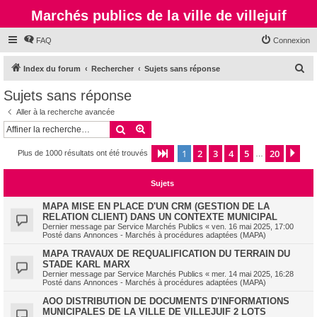
Marchés publics de la ville de villejuif
FAQ
Connexion
R
Index du forum
Rechercher
Sujets sans réponse
e
Sujets sans réponse
c
Aller à la recherche avancée
h
Rechercher
Recherche avancée
e
1
2
3
4
5
20
Page
1
sur
20
Sui
Plus de 1000 résultats ont été trouvés
r
…
c
Sujets
h
e
MAPA MISE EN PLACE D'UN CRM (GESTION DE LA
RELATION CLIENT) DANS UN CONTEXTE MUNICIPAL
r
Dernier message par
Service Marchés Publics
«
ven. 16 mai 2025, 17:00
Posté dans
Annonces - Marchés à procédures adaptées (MAPA)
MAPA TRAVAUX DE REQUALIFICATION DU TERRAIN DU
STADE KARL MARX
Dernier message par
Service Marchés Publics
«
mer. 14 mai 2025, 16:28
Posté dans
Annonces - Marchés à procédures adaptées (MAPA)
AOO DISTRIBUTION DE DOCUMENTS D'INFORMATIONS
MUNICIPALES DE LA VILLE DE VILLEJUIF 2 LOTS