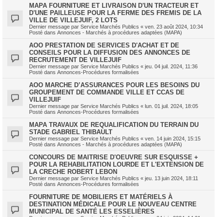
MAPA FOURNITURE ET LIVRAISON D'UN TRACTEUR ET
D'UNE PAILLEUSE POUR LA FERME DES FREMIS DE LA
VILLE DE VILLEJUIF, 2 LOTS
Dernier message par
Service Marchés Publics
«
ven. 23 août 2024, 10:34
Posté dans
Annonces - Marchés à procédures adaptées (MAPA)
AOO PRESTATION DE SERVICES D'ACHAT ET DE
CONSEILS POUR LA DIFFUSION DES ANNONCES DE
RECRUTEMENT DE VILLEJUIF
Dernier message par
Service Marchés Publics
«
jeu. 04 juil. 2024, 11:36
Posté dans
Annonces-Procédures formalisées
AOO MARCHE D’ASSURANCES POUR LES BESOINS DU
GROUPEMENT DE COMMANDE VILLE ET CCAS DE
VILLEJUIF
Dernier message par
Service Marchés Publics
«
lun. 01 juil. 2024, 18:05
Posté dans
Annonces-Procédures formalisées
MAPA TRAVAUX DE REQUALIFICATION DU TERRAIN DU
STADE GABRIEL THIBAULT
Dernier message par
Service Marchés Publics
«
ven. 14 juin 2024, 15:15
Posté dans
Annonces - Marchés à procédures adaptées (MAPA)
CONCOURS DE MAITRISE D'OEUVRE SUR ESQUISSE +
POUR LA REHABILITATION LOURDE ET L'EXTENSION DE
LA CRECHE ROBERT LEBON
Dernier message par
Service Marchés Publics
«
jeu. 13 juin 2024, 18:11
Posté dans
Annonces-Procédures formalisées
FOURNITURE DE MOBILIERS ET MATÉRIELS À
DESTINATION MÉDICALE POUR LE NOUVEAU CENTRE
MUNICIPAL DE SANTÉ LES ESSELIÈRES