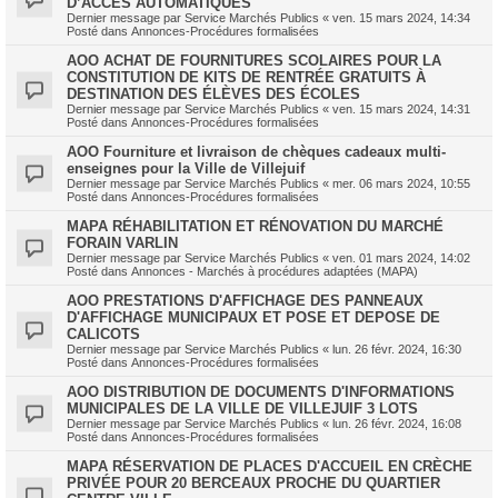
D’ACCÈS AUTOMATIQUES
Dernier message par
Service Marchés Publics
«
ven. 15 mars 2024, 14:34
Posté dans
Annonces-Procédures formalisées
AOO ACHAT DE FOURNITURES SCOLAIRES POUR LA
CONSTITUTION DE KITS DE RENTRÉE GRATUITS À
DESTINATION DES ÉLÈVES DES ÉCOLES
Dernier message par
Service Marchés Publics
«
ven. 15 mars 2024, 14:31
Posté dans
Annonces-Procédures formalisées
AOO Fourniture et livraison de chèques cadeaux multi-
enseignes pour la Ville de Villejuif
Dernier message par
Service Marchés Publics
«
mer. 06 mars 2024, 10:55
Posté dans
Annonces-Procédures formalisées
MAPA RÉHABILITATION ET RÉNOVATION DU MARCHÉ
FORAIN VARLIN
Dernier message par
Service Marchés Publics
«
ven. 01 mars 2024, 14:02
Posté dans
Annonces - Marchés à procédures adaptées (MAPA)
AOO PRESTATIONS D'AFFICHAGE DES PANNEAUX
D'AFFICHAGE MUNICIPAUX ET POSE ET DEPOSE DE
CALICOTS
Dernier message par
Service Marchés Publics
«
lun. 26 févr. 2024, 16:30
Posté dans
Annonces-Procédures formalisées
AOO DISTRIBUTION DE DOCUMENTS D'INFORMATIONS
MUNICIPALES DE LA VILLE DE VILLEJUIF 3 LOTS
Dernier message par
Service Marchés Publics
«
lun. 26 févr. 2024, 16:08
Posté dans
Annonces-Procédures formalisées
MAPA RÉSERVATION DE PLACES D'ACCUEIL EN CRÈCHE
PRIVÉE POUR 20 BERCEAUX PROCHE DU QUARTIER