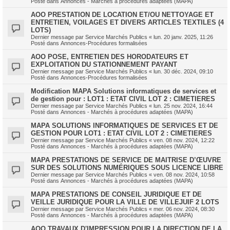
Posté dans
Annonces - Marchés à procédures adaptées (MAPA)
AOO PRESTATION DE LOCATION ET/OU NETTOYAGE ET
ENTRETIEN, VOILAGES ET DIVERS ARTICLES TEXTILES (4
LOTS)
Dernier message par
Service Marchés Publics
«
lun. 20 janv. 2025, 11:26
Posté dans
Annonces-Procédures formalisées
AOO POSE, ENTRETIEN DES HORODATEURS ET
EXPLOITATION DU STATIONNEMENT PAYANT
Dernier message par
Service Marchés Publics
«
lun. 30 déc. 2024, 09:10
Posté dans
Annonces-Procédures formalisées
Modification MAPA Solutions informatiques de services et
de gestion pour : LOT1 : ETAT CIVIL LOT 2 : CIMETIERES
Dernier message par
Service Marchés Publics
«
lun. 25 nov. 2024, 16:44
Posté dans
Annonces - Marchés à procédures adaptées (MAPA)
MAPA SOLUTIONS INFORMATIQUES DE SERVICES ET DE
GESTION POUR LOT1 : ETAT CIVIL LOT 2 : CIMETIERES
Dernier message par
Service Marchés Publics
«
ven. 08 nov. 2024, 12:22
Posté dans
Annonces - Marchés à procédures adaptées (MAPA)
MAPA PRESTATIONS DE SERVICE DE MAITRISE D’ŒUVRE
SUR DES SOLUTIONS NUMÉRIQUES SOUS LICENCE LIBRE
Dernier message par
Service Marchés Publics
«
ven. 08 nov. 2024, 10:58
Posté dans
Annonces - Marchés à procédures adaptées (MAPA)
MAPA PRESTATIONS DE CONSEIL JURIDIQUE ET DE
VEILLE JURIDIQUE POUR LA VILLE DE VILLEJUIF 2 LOTS
Dernier message par
Service Marchés Publics
«
mer. 06 nov. 2024, 08:30
Posté dans
Annonces - Marchés à procédures adaptées (MAPA)
AOO TRAVAUX D'IMPRESSION POUR LA DIRECTION DE LA