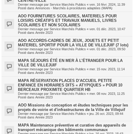
CENTRE-VILLE
Dernier message par
Service Marchés Publics
«
ven. 16 févr. 2024, 11:39
Posté dans
Annonces - Marchés à procédures adaptées (MAPA)
AOO FOURNITURES SCOLAIRES, MATERIELS POUR
LOISIRS CRÉATIFS ET TRAVAUX MANUELS, LIVRES
SCOLAIRES ET NON SCOLAIRES
Dernier message par
Service Marchés Publics
«
ven. 01 déc. 2023, 10:47
Posté dans
Année 2023
AOO ACCORDS-CADRES DE JEUX, JOUETS ET PETIT
MATERIEL SPORTIF POUR LA VILLE DE VILLEJUIF (7 lots)
Dernier message par
Service Marchés Publics
«
ven. 01 déc. 2023, 09:50
Posté dans
Année 2023
MAPA SÉJOURS ÉTÉ EN MER À L’ÉTRANGER POUR LA
VILLE DE VILLEJUIF
Dernier message par
Service Marchés Publics
«
mer. 15 nov. 2023, 11:14
Posté dans
Année 2023
MAPA RÉSERVATION PLACES D’ACCUEIL PETITE
ENFANCE EN HORAIRES DITS « ATYPIQUES » POUR 10
BERCEAUX PROXIMITE QUARTIER HB
Dernier message par
Service Marchés Publics
«
mer. 08 nov. 2023, 11:25
Posté dans
Année 2023
AOO Missions de conception et études techniques pour les
projets de voirie et d'infrastructures de la Ville de Villejuif
Dernier message par
Service Marchés Publics
«
jeu. 26 oct. 2023, 09:44
Posté dans
Année 2023
MAPA Maintenance préventive et curative des appareils de
transport mécanique des bâtiments communaux
Dernier message par
Service Marchés Publics
«
lun. 16 oct. 2023, 15:43