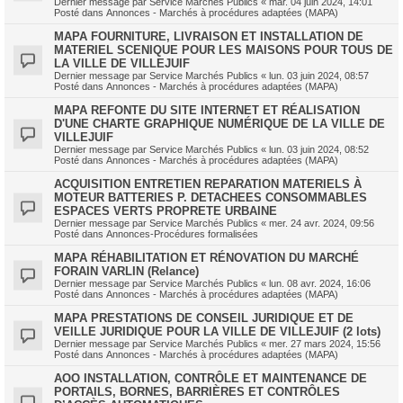
Dernier message par
Service Marchés Publics
«
mar. 04 juin 2024, 14:01
Posté dans
Annonces - Marchés à procédures adaptées (MAPA)
MAPA FOURNITURE, LIVRAISON ET INSTALLATION DE
MATERIEL SCENIQUE POUR LES MAISONS POUR TOUS DE
LA VILLE DE VILLEJUIF
Dernier message par
Service Marchés Publics
«
lun. 03 juin 2024, 08:57
Posté dans
Annonces - Marchés à procédures adaptées (MAPA)
MAPA REFONTE DU SITE INTERNET ET RÉALISATION
D'UNE CHARTE GRAPHIQUE NUMÉRIQUE DE LA VILLE DE
VILLEJUIF
Dernier message par
Service Marchés Publics
«
lun. 03 juin 2024, 08:52
Posté dans
Annonces - Marchés à procédures adaptées (MAPA)
ACQUISITION ENTRETIEN REPARATION MATERIELS À
MOTEUR BATTERIES P. DETACHEES CONSOMMABLES
ESPACES VERTS PROPRETE URBAINE
Dernier message par
Service Marchés Publics
«
mer. 24 avr. 2024, 09:56
Posté dans
Annonces-Procédures formalisées
MAPA RÉHABILITATION ET RÉNOVATION DU MARCHÉ
FORAIN VARLIN (Relance)
Dernier message par
Service Marchés Publics
«
lun. 08 avr. 2024, 16:06
Posté dans
Annonces - Marchés à procédures adaptées (MAPA)
MAPA PRESTATIONS DE CONSEIL JURIDIQUE ET DE
VEILLE JURIDIQUE POUR LA VILLE DE VILLEJUIF (2 lots)
Dernier message par
Service Marchés Publics
«
mer. 27 mars 2024, 15:56
Posté dans
Annonces - Marchés à procédures adaptées (MAPA)
AOO INSTALLATION, CONTRÔLE ET MAINTENANCE DE
PORTAILS, BORNES, BARRIÈRES ET CONTRÔLES