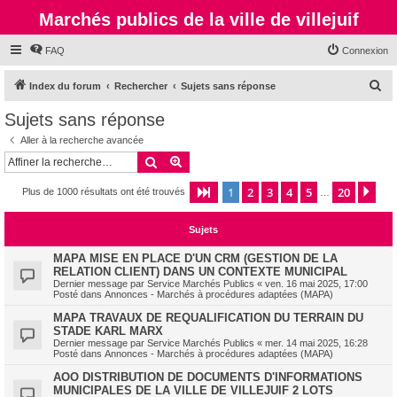
Marchés publics de la ville de villejuif
FAQ
Connexion
R
Index du forum
Rechercher
Sujets sans réponse
e
Sujets sans réponse
c
Aller à la recherche avancée
h
Rechercher
Recherche avancée
e
1
2
3
4
5
20
Page
1
sur
20
Sui
Plus de 1000 résultats ont été trouvés
r
…
c
Sujets
h
e
MAPA MISE EN PLACE D'UN CRM (GESTION DE LA
RELATION CLIENT) DANS UN CONTEXTE MUNICIPAL
r
Dernier message par
Service Marchés Publics
«
ven. 16 mai 2025, 17:00
Posté dans
Annonces - Marchés à procédures adaptées (MAPA)
MAPA TRAVAUX DE REQUALIFICATION DU TERRAIN DU
STADE KARL MARX
Dernier message par
Service Marchés Publics
«
mer. 14 mai 2025, 16:28
Posté dans
Annonces - Marchés à procédures adaptées (MAPA)
AOO DISTRIBUTION DE DOCUMENTS D'INFORMATIONS
MUNICIPALES DE LA VILLE DE VILLEJUIF 2 LOTS