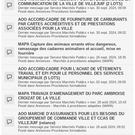
COMMUNICATION DE LA VILLE DE VILLEJUIF (2 LOTS)
Dernier message par
Service Marchés Publics
«
lun. 30 sept. 2024, 09:09
Posté dans
Annonces-Procédures formalisées
AOO ACCORD-CADRE DE FOURNITURE DE CARBURANTS
PAR CARTES ACCRÉDITIVES ET DE PRESTATIONS
ASSOCIÉES POUR LA VILLE
Dernier message par
Service Marchés Publics
«
lun. 30 sept. 2024, 09:02
Posté dans
Annonces-Procédures formalisées
MAPA Capture des animaux errants et/ou dangereux,
ramassage des cadavres animaliers et accueil, mise en
fourrière
Dernier message par
Service Marchés Publics
«
jeu. 26 sept. 2024, 18:35
Posté dans
Annonces - Marchés à procédures adaptées (MAPA)
AOO ACCORD-CADRE POUR L'ACHAT DE VÊTEMENTS
TRAVAIL ET EPI POUR LE PERSONNEL DES SERVICES
MUNICIPAUX (5 LOTS)
Dernier message par
Service Marchés Publics
«
lun. 02 sept. 2024, 09:05
Posté dans
Annonces-Procédures formalisées
MAPA TRAVAUX D'AMENAGEMENT DU PARC AMBROISE
CROIZAT DE LA VILLE
Dernier message par
Service Marchés Publics
«
mer. 28 août 2024, 15:43
Posté dans
Annonces - Marchés à procédures adaptées (MAPA)
AOO MARCHE D’ASSURANCES POUR LES BESOINS DU
GROUPEMENT DE COMMANDE VILLE ET CCAS DE
VILLEJUIF (relance)
Dernier message par
Service Marchés Publics
«
lun. 26 août 2024, 09:52
Posté dans
Annonces-Procédures formalisées