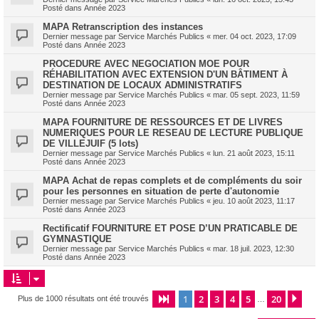
Posté dans
Année 2023
MAPA Retranscription des instances
Dernier message par
Service Marchés Publics
«
mer. 04 oct. 2023, 17:09
Posté dans
Année 2023
PROCEDURE AVEC NEGOCIATION MOE POUR
RÉHABILITATION AVEC EXTENSION D'UN BÂTIMENT À
DESTINATION DE LOCAUX ADMINISTRATIFS
Dernier message par
Service Marchés Publics
«
mar. 05 sept. 2023, 11:59
Posté dans
Année 2023
MAPA FOURNITURE DE RESSOURCES ET DE LIVRES
NUMERIQUES POUR LE RESEAU DE LECTURE PUBLIQUE
DE VILLEJUIF (5 lots)
Dernier message par
Service Marchés Publics
«
lun. 21 août 2023, 15:11
Posté dans
Année 2023
MAPA Achat de repas complets et de compléments du soir
pour les personnes en situation de perte d'autonomie
Dernier message par
Service Marchés Publics
«
jeu. 10 août 2023, 11:17
Posté dans
Année 2023
Rectificatif FOURNITURE ET POSE D’UN PRATICABLE DE
GYMNASTIQUE
Dernier message par
Service Marchés Publics
«
mar. 18 juil. 2023, 12:30
Posté dans
Année 2023
1
2
3
4
5
20
Page
1
sur
20
Sui
Plus de 1000 résultats ont été trouvés
…