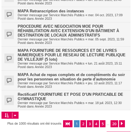
Posté dans
Année 2023
MAPA Retranscription des instances
Dernier message par
Service Marchés Publics
«
mer. 04 oct. 2023, 17:09
Posté dans
Année 2023
PROCEDURE AVEC NEGOCIATION MOE POUR
RÉHABILITATION AVEC EXTENSION D'UN BÂTIMENT À
DESTINATION DE LOCAUX ADMINISTRATIFS
Dernier message par
Service Marchés Publics
«
mar. 05 sept. 2023, 11:59
Posté dans
Année 2023
MAPA FOURNITURE DE RESSOURCES ET DE LIVRES
NUMERIQUES POUR LE RESEAU DE LECTURE PUBLIQUE
DE VILLEJUIF (5 lots)
Dernier message par
Service Marchés Publics
«
lun. 21 août 2023, 15:11
Posté dans
Année 2023
MAPA Achat de repas complets et de compléments du soir
pour les personnes en situation de perte d'autonomie
Dernier message par
Service Marchés Publics
«
jeu. 10 août 2023, 11:17
Posté dans
Année 2023
Rectificatif FOURNITURE ET POSE D’UN PRATICABLE DE
GYMNASTIQUE
Dernier message par
Service Marchés Publics
«
mar. 18 juil. 2023, 12:30
Posté dans
Année 2023
1
2
3
4
5
20
Page
1
sur
20
Sui
Plus de 1000 résultats ont été trouvés
…