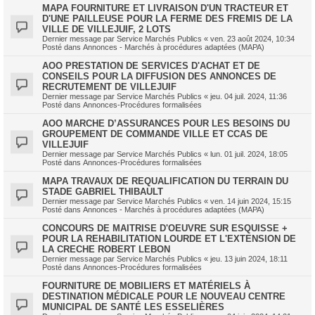
MAPA FOURNITURE ET LIVRAISON D'UN TRACTEUR ET
D'UNE PAILLEUSE POUR LA FERME DES FREMIS DE LA
VILLE DE VILLEJUIF, 2 LOTS
Dernier message par
Service Marchés Publics
«
ven. 23 août 2024, 10:34
Posté dans
Annonces - Marchés à procédures adaptées (MAPA)
AOO PRESTATION DE SERVICES D'ACHAT ET DE
CONSEILS POUR LA DIFFUSION DES ANNONCES DE
RECRUTEMENT DE VILLEJUIF
Dernier message par
Service Marchés Publics
«
jeu. 04 juil. 2024, 11:36
Posté dans
Annonces-Procédures formalisées
AOO MARCHE D’ASSURANCES POUR LES BESOINS DU
GROUPEMENT DE COMMANDE VILLE ET CCAS DE
VILLEJUIF
Dernier message par
Service Marchés Publics
«
lun. 01 juil. 2024, 18:05
Posté dans
Annonces-Procédures formalisées
MAPA TRAVAUX DE REQUALIFICATION DU TERRAIN DU
STADE GABRIEL THIBAULT
Dernier message par
Service Marchés Publics
«
ven. 14 juin 2024, 15:15
Posté dans
Annonces - Marchés à procédures adaptées (MAPA)
CONCOURS DE MAITRISE D'OEUVRE SUR ESQUISSE +
POUR LA REHABILITATION LOURDE ET L'EXTENSION DE
LA CRECHE ROBERT LEBON
Dernier message par
Service Marchés Publics
«
jeu. 13 juin 2024, 18:11
Posté dans
Annonces-Procédures formalisées
FOURNITURE DE MOBILIERS ET MATÉRIELS À
DESTINATION MÉDICALE POUR LE NOUVEAU CENTRE
MUNICIPAL DE SANTÉ LES ESSELIÈRES