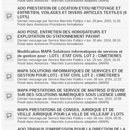
Posté dans
Annonces - Marchés à procédures adaptées (MAPA)
AOO PRESTATION DE LOCATION ET/OU NETTOYAGE ET
ENTRETIEN, VOILAGES ET DIVERS ARTICLES TEXTILES (4
LOTS)
Dernier message par
Service Marchés Publics
«
lun. 20 janv. 2025, 11:26
Posté dans
Annonces-Procédures formalisées
AOO POSE, ENTRETIEN DES HORODATEURS ET
EXPLOITATION DU STATIONNEMENT PAYANT
Dernier message par
Service Marchés Publics
«
lun. 30 déc. 2024, 09:10
Posté dans
Annonces-Procédures formalisées
Modification MAPA Solutions informatiques de services et
de gestion pour : LOT1 : ETAT CIVIL LOT 2 : CIMETIERES
Dernier message par
Service Marchés Publics
«
lun. 25 nov. 2024, 16:44
Posté dans
Annonces - Marchés à procédures adaptées (MAPA)
MAPA SOLUTIONS INFORMATIQUES DE SERVICES ET DE
GESTION POUR LOT1 : ETAT CIVIL LOT 2 : CIMETIERES
Dernier message par
Service Marchés Publics
«
ven. 08 nov. 2024, 12:22
Posté dans
Annonces - Marchés à procédures adaptées (MAPA)
MAPA PRESTATIONS DE SERVICE DE MAITRISE D’ŒUVRE
SUR DES SOLUTIONS NUMÉRIQUES SOUS LICENCE LIBRE
Dernier message par
Service Marchés Publics
«
ven. 08 nov. 2024, 10:58
Posté dans
Annonces - Marchés à procédures adaptées (MAPA)
MAPA PRESTATIONS DE CONSEIL JURIDIQUE ET DE
VEILLE JURIDIQUE POUR LA VILLE DE VILLEJUIF 2 LOTS
Dernier message par
Service Marchés Publics
«
mer. 06 nov. 2024, 08:30
Posté dans
Annonces - Marchés à procédures adaptées (MAPA)
AOO TRAVAUX D'IMPRESSION POUR LA DIRECTION DE LA