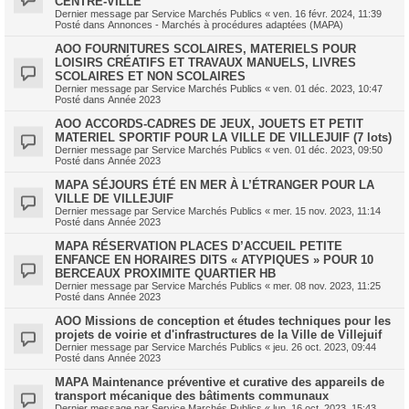
CENTRE-VILLE
Dernier message par
Service Marchés Publics
«
ven. 16 févr. 2024, 11:39
Posté dans
Annonces - Marchés à procédures adaptées (MAPA)
AOO FOURNITURES SCOLAIRES, MATERIELS POUR
LOISIRS CRÉATIFS ET TRAVAUX MANUELS, LIVRES
SCOLAIRES ET NON SCOLAIRES
Dernier message par
Service Marchés Publics
«
ven. 01 déc. 2023, 10:47
Posté dans
Année 2023
AOO ACCORDS-CADRES DE JEUX, JOUETS ET PETIT
MATERIEL SPORTIF POUR LA VILLE DE VILLEJUIF (7 lots)
Dernier message par
Service Marchés Publics
«
ven. 01 déc. 2023, 09:50
Posté dans
Année 2023
MAPA SÉJOURS ÉTÉ EN MER À L’ÉTRANGER POUR LA
VILLE DE VILLEJUIF
Dernier message par
Service Marchés Publics
«
mer. 15 nov. 2023, 11:14
Posté dans
Année 2023
MAPA RÉSERVATION PLACES D’ACCUEIL PETITE
ENFANCE EN HORAIRES DITS « ATYPIQUES » POUR 10
BERCEAUX PROXIMITE QUARTIER HB
Dernier message par
Service Marchés Publics
«
mer. 08 nov. 2023, 11:25
Posté dans
Année 2023
AOO Missions de conception et études techniques pour les
projets de voirie et d'infrastructures de la Ville de Villejuif
Dernier message par
Service Marchés Publics
«
jeu. 26 oct. 2023, 09:44
Posté dans
Année 2023
MAPA Maintenance préventive et curative des appareils de
transport mécanique des bâtiments communaux
Dernier message par
Service Marchés Publics
«
lun. 16 oct. 2023, 15:43