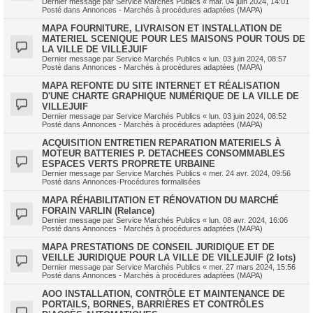
Dernier message par
Service Marchés Publics
«
mar. 04 juin 2024, 14:01
Posté dans
Annonces - Marchés à procédures adaptées (MAPA)
MAPA FOURNITURE, LIVRAISON ET INSTALLATION DE
MATERIEL SCENIQUE POUR LES MAISONS POUR TOUS DE
LA VILLE DE VILLEJUIF
Dernier message par
Service Marchés Publics
«
lun. 03 juin 2024, 08:57
Posté dans
Annonces - Marchés à procédures adaptées (MAPA)
MAPA REFONTE DU SITE INTERNET ET RÉALISATION
D'UNE CHARTE GRAPHIQUE NUMÉRIQUE DE LA VILLE DE
VILLEJUIF
Dernier message par
Service Marchés Publics
«
lun. 03 juin 2024, 08:52
Posté dans
Annonces - Marchés à procédures adaptées (MAPA)
ACQUISITION ENTRETIEN REPARATION MATERIELS À
MOTEUR BATTERIES P. DETACHEES CONSOMMABLES
ESPACES VERTS PROPRETE URBAINE
Dernier message par
Service Marchés Publics
«
mer. 24 avr. 2024, 09:56
Posté dans
Annonces-Procédures formalisées
MAPA RÉHABILITATION ET RÉNOVATION DU MARCHÉ
FORAIN VARLIN (Relance)
Dernier message par
Service Marchés Publics
«
lun. 08 avr. 2024, 16:06
Posté dans
Annonces - Marchés à procédures adaptées (MAPA)
MAPA PRESTATIONS DE CONSEIL JURIDIQUE ET DE
VEILLE JURIDIQUE POUR LA VILLE DE VILLEJUIF (2 lots)
Dernier message par
Service Marchés Publics
«
mer. 27 mars 2024, 15:56
Posté dans
Annonces - Marchés à procédures adaptées (MAPA)
AOO INSTALLATION, CONTRÔLE ET MAINTENANCE DE
PORTAILS, BORNES, BARRIÈRES ET CONTRÔLES