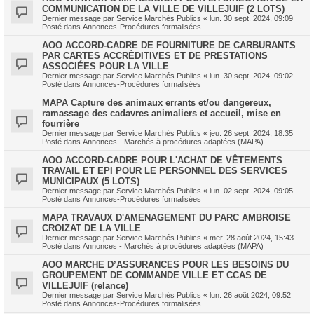
COMMUNICATION DE LA VILLE DE VILLEJUIF (2 LOTS)
Dernier message par
Service Marchés Publics
«
lun. 30 sept. 2024, 09:09
Posté dans
Annonces-Procédures formalisées
AOO ACCORD-CADRE DE FOURNITURE DE CARBURANTS
PAR CARTES ACCRÉDITIVES ET DE PRESTATIONS
ASSOCIÉES POUR LA VILLE
Dernier message par
Service Marchés Publics
«
lun. 30 sept. 2024, 09:02
Posté dans
Annonces-Procédures formalisées
MAPA Capture des animaux errants et/ou dangereux,
ramassage des cadavres animaliers et accueil, mise en
fourrière
Dernier message par
Service Marchés Publics
«
jeu. 26 sept. 2024, 18:35
Posté dans
Annonces - Marchés à procédures adaptées (MAPA)
AOO ACCORD-CADRE POUR L'ACHAT DE VÊTEMENTS
TRAVAIL ET EPI POUR LE PERSONNEL DES SERVICES
MUNICIPAUX (5 LOTS)
Dernier message par
Service Marchés Publics
«
lun. 02 sept. 2024, 09:05
Posté dans
Annonces-Procédures formalisées
MAPA TRAVAUX D'AMENAGEMENT DU PARC AMBROISE
CROIZAT DE LA VILLE
Dernier message par
Service Marchés Publics
«
mer. 28 août 2024, 15:43
Posté dans
Annonces - Marchés à procédures adaptées (MAPA)
AOO MARCHE D’ASSURANCES POUR LES BESOINS DU
GROUPEMENT DE COMMANDE VILLE ET CCAS DE
VILLEJUIF (relance)
Dernier message par
Service Marchés Publics
«
lun. 26 août 2024, 09:52
Posté dans
Annonces-Procédures formalisées