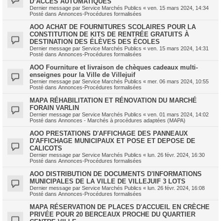
D’ACCÈS AUTOMATIQUES
Dernier message par
Service Marchés Publics
«
ven. 15 mars 2024, 14:34
Posté dans
Annonces-Procédures formalisées
AOO ACHAT DE FOURNITURES SCOLAIRES POUR LA
CONSTITUTION DE KITS DE RENTRÉE GRATUITS À
DESTINATION DES ÉLÈVES DES ÉCOLES
Dernier message par
Service Marchés Publics
«
ven. 15 mars 2024, 14:31
Posté dans
Annonces-Procédures formalisées
AOO Fourniture et livraison de chèques cadeaux multi-
enseignes pour la Ville de Villejuif
Dernier message par
Service Marchés Publics
«
mer. 06 mars 2024, 10:55
Posté dans
Annonces-Procédures formalisées
MAPA RÉHABILITATION ET RÉNOVATION DU MARCHÉ
FORAIN VARLIN
Dernier message par
Service Marchés Publics
«
ven. 01 mars 2024, 14:02
Posté dans
Annonces - Marchés à procédures adaptées (MAPA)
AOO PRESTATIONS D'AFFICHAGE DES PANNEAUX
D'AFFICHAGE MUNICIPAUX ET POSE ET DEPOSE DE
CALICOTS
Dernier message par
Service Marchés Publics
«
lun. 26 févr. 2024, 16:30
Posté dans
Annonces-Procédures formalisées
AOO DISTRIBUTION DE DOCUMENTS D'INFORMATIONS
MUNICIPALES DE LA VILLE DE VILLEJUIF 3 LOTS
Dernier message par
Service Marchés Publics
«
lun. 26 févr. 2024, 16:08
Posté dans
Annonces-Procédures formalisées
MAPA RÉSERVATION DE PLACES D'ACCUEIL EN CRÈCHE
PRIVÉE POUR 20 BERCEAUX PROCHE DU QUARTIER