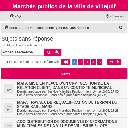
Marchés publics de la ville de villejuif
FAQ
Connexion
R
Index du forum
Rechercher
Sujets sans réponse
e
Sujets sans réponse
c
Aller à la recherche avancée
h
Rechercher
Recherche avancée
e
1
2
3
4
5
20
Page
1
sur
20
Sui
Plus de 1000 résultats ont été trouvés
r
…
c
Sujets
h
e
MAPA MISE EN PLACE D'UN CRM (GESTION DE LA
RELATION CLIENT) DANS UN CONTEXTE MUNICIPAL
r
Dernier message par
Service Marchés Publics
«
ven. 16 mai 2025, 17:00
Posté dans
Annonces - Marchés à procédures adaptées (MAPA)
MAPA TRAVAUX DE REQUALIFICATION DU TERRAIN DU
STADE KARL MARX
Dernier message par
Service Marchés Publics
«
mer. 14 mai 2025, 16:28
Posté dans
Annonces - Marchés à procédures adaptées (MAPA)
AOO DISTRIBUTION DE DOCUMENTS D'INFORMATIONS
MUNICIPALES DE LA VILLE DE VILLEJUIF 2 LOTS