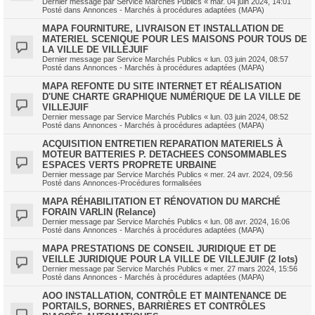
Dernier message par
Service Marchés Publics
«
mar. 04 juin 2024, 14:01
Posté dans
Annonces - Marchés à procédures adaptées (MAPA)
MAPA FOURNITURE, LIVRAISON ET INSTALLATION DE
MATERIEL SCENIQUE POUR LES MAISONS POUR TOUS DE
LA VILLE DE VILLEJUIF
Dernier message par
Service Marchés Publics
«
lun. 03 juin 2024, 08:57
Posté dans
Annonces - Marchés à procédures adaptées (MAPA)
MAPA REFONTE DU SITE INTERNET ET RÉALISATION
D'UNE CHARTE GRAPHIQUE NUMÉRIQUE DE LA VILLE DE
VILLEJUIF
Dernier message par
Service Marchés Publics
«
lun. 03 juin 2024, 08:52
Posté dans
Annonces - Marchés à procédures adaptées (MAPA)
ACQUISITION ENTRETIEN REPARATION MATERIELS À
MOTEUR BATTERIES P. DETACHEES CONSOMMABLES
ESPACES VERTS PROPRETE URBAINE
Dernier message par
Service Marchés Publics
«
mer. 24 avr. 2024, 09:56
Posté dans
Annonces-Procédures formalisées
MAPA RÉHABILITATION ET RÉNOVATION DU MARCHÉ
FORAIN VARLIN (Relance)
Dernier message par
Service Marchés Publics
«
lun. 08 avr. 2024, 16:06
Posté dans
Annonces - Marchés à procédures adaptées (MAPA)
MAPA PRESTATIONS DE CONSEIL JURIDIQUE ET DE
VEILLE JURIDIQUE POUR LA VILLE DE VILLEJUIF (2 lots)
Dernier message par
Service Marchés Publics
«
mer. 27 mars 2024, 15:56
Posté dans
Annonces - Marchés à procédures adaptées (MAPA)
AOO INSTALLATION, CONTRÔLE ET MAINTENANCE DE
PORTAILS, BORNES, BARRIÈRES ET CONTRÔLES