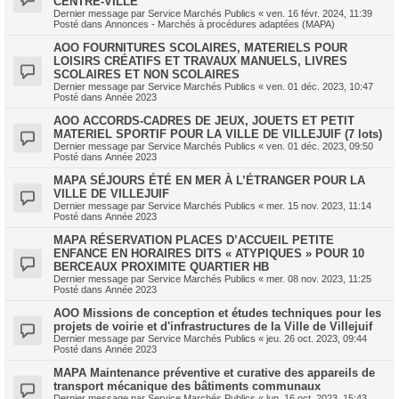
CENTRE-VILLE
Dernier message par
Service Marchés Publics
«
ven. 16 févr. 2024, 11:39
Posté dans
Annonces - Marchés à procédures adaptées (MAPA)
AOO FOURNITURES SCOLAIRES, MATERIELS POUR
LOISIRS CRÉATIFS ET TRAVAUX MANUELS, LIVRES
SCOLAIRES ET NON SCOLAIRES
Dernier message par
Service Marchés Publics
«
ven. 01 déc. 2023, 10:47
Posté dans
Année 2023
AOO ACCORDS-CADRES DE JEUX, JOUETS ET PETIT
MATERIEL SPORTIF POUR LA VILLE DE VILLEJUIF (7 lots)
Dernier message par
Service Marchés Publics
«
ven. 01 déc. 2023, 09:50
Posté dans
Année 2023
MAPA SÉJOURS ÉTÉ EN MER À L’ÉTRANGER POUR LA
VILLE DE VILLEJUIF
Dernier message par
Service Marchés Publics
«
mer. 15 nov. 2023, 11:14
Posté dans
Année 2023
MAPA RÉSERVATION PLACES D’ACCUEIL PETITE
ENFANCE EN HORAIRES DITS « ATYPIQUES » POUR 10
BERCEAUX PROXIMITE QUARTIER HB
Dernier message par
Service Marchés Publics
«
mer. 08 nov. 2023, 11:25
Posté dans
Année 2023
AOO Missions de conception et études techniques pour les
projets de voirie et d'infrastructures de la Ville de Villejuif
Dernier message par
Service Marchés Publics
«
jeu. 26 oct. 2023, 09:44
Posté dans
Année 2023
MAPA Maintenance préventive et curative des appareils de
transport mécanique des bâtiments communaux
Dernier message par
Service Marchés Publics
«
lun. 16 oct. 2023, 15:43