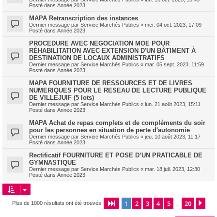
Posté dans
Année 2023
MAPA Retranscription des instances
Dernier message par
Service Marchés Publics
«
mer. 04 oct. 2023, 17:09
Posté dans
Année 2023
PROCEDURE AVEC NEGOCIATION MOE POUR
RÉHABILITATION AVEC EXTENSION D'UN BÂTIMENT À
DESTINATION DE LOCAUX ADMINISTRATIFS
Dernier message par
Service Marchés Publics
«
mar. 05 sept. 2023, 11:59
Posté dans
Année 2023
MAPA FOURNITURE DE RESSOURCES ET DE LIVRES
NUMERIQUES POUR LE RESEAU DE LECTURE PUBLIQUE
DE VILLEJUIF (5 lots)
Dernier message par
Service Marchés Publics
«
lun. 21 août 2023, 15:11
Posté dans
Année 2023
MAPA Achat de repas complets et de compléments du soir
pour les personnes en situation de perte d'autonomie
Dernier message par
Service Marchés Publics
«
jeu. 10 août 2023, 11:17
Posté dans
Année 2023
Rectificatif FOURNITURE ET POSE D’UN PRATICABLE DE
GYMNASTIQUE
Dernier message par
Service Marchés Publics
«
mar. 18 juil. 2023, 12:30
Posté dans
Année 2023
1
2
3
4
5
20
Page
1
sur
20
Sui
Plus de 1000 résultats ont été trouvés
…