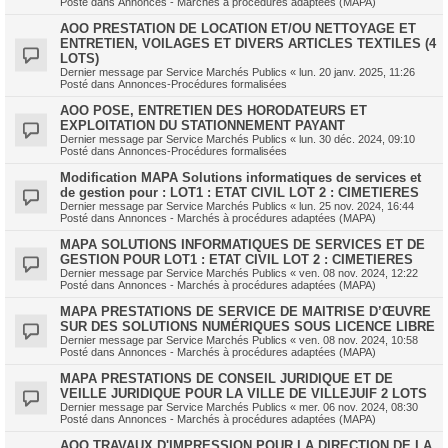
Posté dans
Annonces - Marchés à procédures adaptées (MAPA)
AOO PRESTATION DE LOCATION ET/OU NETTOYAGE ET
ENTRETIEN, VOILAGES ET DIVERS ARTICLES TEXTILES (4
LOTS)
Dernier message par
Service Marchés Publics
«
lun. 20 janv. 2025, 11:26
Posté dans
Annonces-Procédures formalisées
AOO POSE, ENTRETIEN DES HORODATEURS ET
EXPLOITATION DU STATIONNEMENT PAYANT
Dernier message par
Service Marchés Publics
«
lun. 30 déc. 2024, 09:10
Posté dans
Annonces-Procédures formalisées
Modification MAPA Solutions informatiques de services et
de gestion pour : LOT1 : ETAT CIVIL LOT 2 : CIMETIERES
Dernier message par
Service Marchés Publics
«
lun. 25 nov. 2024, 16:44
Posté dans
Annonces - Marchés à procédures adaptées (MAPA)
MAPA SOLUTIONS INFORMATIQUES DE SERVICES ET DE
GESTION POUR LOT1 : ETAT CIVIL LOT 2 : CIMETIERES
Dernier message par
Service Marchés Publics
«
ven. 08 nov. 2024, 12:22
Posté dans
Annonces - Marchés à procédures adaptées (MAPA)
MAPA PRESTATIONS DE SERVICE DE MAITRISE D’ŒUVRE
SUR DES SOLUTIONS NUMÉRIQUES SOUS LICENCE LIBRE
Dernier message par
Service Marchés Publics
«
ven. 08 nov. 2024, 10:58
Posté dans
Annonces - Marchés à procédures adaptées (MAPA)
MAPA PRESTATIONS DE CONSEIL JURIDIQUE ET DE
VEILLE JURIDIQUE POUR LA VILLE DE VILLEJUIF 2 LOTS
Dernier message par
Service Marchés Publics
«
mer. 06 nov. 2024, 08:30
Posté dans
Annonces - Marchés à procédures adaptées (MAPA)
AOO TRAVAUX D'IMPRESSION POUR LA DIRECTION DE LA