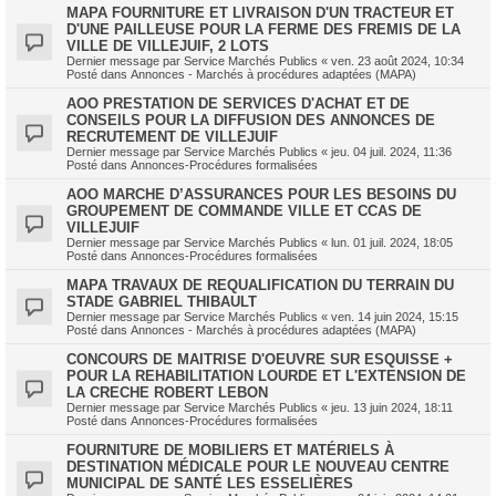
MAPA FOURNITURE ET LIVRAISON D'UN TRACTEUR ET
D'UNE PAILLEUSE POUR LA FERME DES FREMIS DE LA
VILLE DE VILLEJUIF, 2 LOTS
Dernier message par
Service Marchés Publics
«
ven. 23 août 2024, 10:34
Posté dans
Annonces - Marchés à procédures adaptées (MAPA)
AOO PRESTATION DE SERVICES D'ACHAT ET DE
CONSEILS POUR LA DIFFUSION DES ANNONCES DE
RECRUTEMENT DE VILLEJUIF
Dernier message par
Service Marchés Publics
«
jeu. 04 juil. 2024, 11:36
Posté dans
Annonces-Procédures formalisées
AOO MARCHE D’ASSURANCES POUR LES BESOINS DU
GROUPEMENT DE COMMANDE VILLE ET CCAS DE
VILLEJUIF
Dernier message par
Service Marchés Publics
«
lun. 01 juil. 2024, 18:05
Posté dans
Annonces-Procédures formalisées
MAPA TRAVAUX DE REQUALIFICATION DU TERRAIN DU
STADE GABRIEL THIBAULT
Dernier message par
Service Marchés Publics
«
ven. 14 juin 2024, 15:15
Posté dans
Annonces - Marchés à procédures adaptées (MAPA)
CONCOURS DE MAITRISE D'OEUVRE SUR ESQUISSE +
POUR LA REHABILITATION LOURDE ET L'EXTENSION DE
LA CRECHE ROBERT LEBON
Dernier message par
Service Marchés Publics
«
jeu. 13 juin 2024, 18:11
Posté dans
Annonces-Procédures formalisées
FOURNITURE DE MOBILIERS ET MATÉRIELS À
DESTINATION MÉDICALE POUR LE NOUVEAU CENTRE
MUNICIPAL DE SANTÉ LES ESSELIÈRES