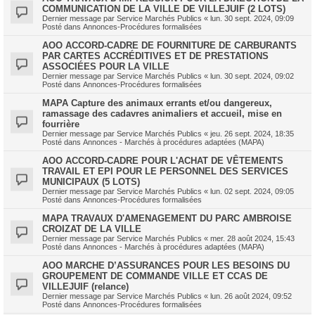
COMMUNICATION DE LA VILLE DE VILLEJUIF (2 LOTS)
Dernier message par
Service Marchés Publics
«
lun. 30 sept. 2024, 09:09
Posté dans
Annonces-Procédures formalisées
AOO ACCORD-CADRE DE FOURNITURE DE CARBURANTS
PAR CARTES ACCRÉDITIVES ET DE PRESTATIONS
ASSOCIÉES POUR LA VILLE
Dernier message par
Service Marchés Publics
«
lun. 30 sept. 2024, 09:02
Posté dans
Annonces-Procédures formalisées
MAPA Capture des animaux errants et/ou dangereux,
ramassage des cadavres animaliers et accueil, mise en
fourrière
Dernier message par
Service Marchés Publics
«
jeu. 26 sept. 2024, 18:35
Posté dans
Annonces - Marchés à procédures adaptées (MAPA)
AOO ACCORD-CADRE POUR L'ACHAT DE VÊTEMENTS
TRAVAIL ET EPI POUR LE PERSONNEL DES SERVICES
MUNICIPAUX (5 LOTS)
Dernier message par
Service Marchés Publics
«
lun. 02 sept. 2024, 09:05
Posté dans
Annonces-Procédures formalisées
MAPA TRAVAUX D'AMENAGEMENT DU PARC AMBROISE
CROIZAT DE LA VILLE
Dernier message par
Service Marchés Publics
«
mer. 28 août 2024, 15:43
Posté dans
Annonces - Marchés à procédures adaptées (MAPA)
AOO MARCHE D’ASSURANCES POUR LES BESOINS DU
GROUPEMENT DE COMMANDE VILLE ET CCAS DE
VILLEJUIF (relance)
Dernier message par
Service Marchés Publics
«
lun. 26 août 2024, 09:52
Posté dans
Annonces-Procédures formalisées