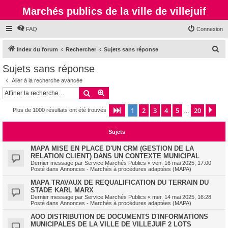
Marchés publics de la ville de villejuif
FAQ
Connexion
R
Index du forum
Rechercher
Sujets sans réponse
e
Sujets sans réponse
c
Aller à la recherche avancée
h
Rechercher
Recherche avancée
e
1
2
3
4
5
20
Page
1
sur
20
Sui
Plus de 1000 résultats ont été trouvés
r
…
c
Sujets
h
e
MAPA MISE EN PLACE D'UN CRM (GESTION DE LA
RELATION CLIENT) DANS UN CONTEXTE MUNICIPAL
r
Dernier message par
Service Marchés Publics
«
ven. 16 mai 2025, 17:00
Posté dans
Annonces - Marchés à procédures adaptées (MAPA)
MAPA TRAVAUX DE REQUALIFICATION DU TERRAIN DU
STADE KARL MARX
Dernier message par
Service Marchés Publics
«
mer. 14 mai 2025, 16:28
Posté dans
Annonces - Marchés à procédures adaptées (MAPA)
AOO DISTRIBUTION DE DOCUMENTS D'INFORMATIONS
MUNICIPALES DE LA VILLE DE VILLEJUIF 2 LOTS