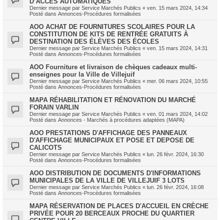
D’ACCÈS AUTOMATIQUES
Dernier message par
Service Marchés Publics
«
ven. 15 mars 2024, 14:34
Posté dans
Annonces-Procédures formalisées
AOO ACHAT DE FOURNITURES SCOLAIRES POUR LA
CONSTITUTION DE KITS DE RENTRÉE GRATUITS À
DESTINATION DES ÉLÈVES DES ÉCOLES
Dernier message par
Service Marchés Publics
«
ven. 15 mars 2024, 14:31
Posté dans
Annonces-Procédures formalisées
AOO Fourniture et livraison de chèques cadeaux multi-
enseignes pour la Ville de Villejuif
Dernier message par
Service Marchés Publics
«
mer. 06 mars 2024, 10:55
Posté dans
Annonces-Procédures formalisées
MAPA RÉHABILITATION ET RÉNOVATION DU MARCHÉ
FORAIN VARLIN
Dernier message par
Service Marchés Publics
«
ven. 01 mars 2024, 14:02
Posté dans
Annonces - Marchés à procédures adaptées (MAPA)
AOO PRESTATIONS D'AFFICHAGE DES PANNEAUX
D'AFFICHAGE MUNICIPAUX ET POSE ET DEPOSE DE
CALICOTS
Dernier message par
Service Marchés Publics
«
lun. 26 févr. 2024, 16:30
Posté dans
Annonces-Procédures formalisées
AOO DISTRIBUTION DE DOCUMENTS D'INFORMATIONS
MUNICIPALES DE LA VILLE DE VILLEJUIF 3 LOTS
Dernier message par
Service Marchés Publics
«
lun. 26 févr. 2024, 16:08
Posté dans
Annonces-Procédures formalisées
MAPA RÉSERVATION DE PLACES D'ACCUEIL EN CRÈCHE
PRIVÉE POUR 20 BERCEAUX PROCHE DU QUARTIER