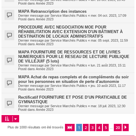
Posté dans
Année 2023
MAPA Retranscription des instances
Dernier message par
Service Marchés Publics
«
mer. 04 oct. 2023, 17:09
Posté dans
Année 2023
PROCEDURE AVEC NEGOCIATION MOE POUR
RÉHABILITATION AVEC EXTENSION D'UN BÂTIMENT À
DESTINATION DE LOCAUX ADMINISTRATIFS
Dernier message par
Service Marchés Publics
«
mar. 05 sept. 2023, 11:59
Posté dans
Année 2023
MAPA FOURNITURE DE RESSOURCES ET DE LIVRES
NUMERIQUES POUR LE RESEAU DE LECTURE PUBLIQUE
DE VILLEJUIF (5 lots)
Dernier message par
Service Marchés Publics
«
lun. 21 août 2023, 15:11
Posté dans
Année 2023
MAPA Achat de repas complets et de compléments du soir
pour les personnes en situation de perte d'autonomie
Dernier message par
Service Marchés Publics
«
jeu. 10 août 2023, 11:17
Posté dans
Année 2023
Rectificatif FOURNITURE ET POSE D’UN PRATICABLE DE
GYMNASTIQUE
Dernier message par
Service Marchés Publics
«
mar. 18 juil. 2023, 12:30
Posté dans
Année 2023
1
2
3
4
5
20
Page
1
sur
20
Sui
Plus de 1000 résultats ont été trouvés
…