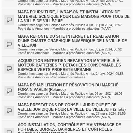
Dernier message par
Service Marchés Publics
«
mar. 04 juin 2024, 14:01
Posté dans
Annonces - Marchés à procédures adaptées (MAPA)
MAPA FOURNITURE, LIVRAISON ET INSTALLATION DE
MATERIEL SCENIQUE POUR LES MAISONS POUR TOUS DE
LA VILLE DE VILLEJUIF
Dernier message par
Service Marchés Publics
«
lun. 03 juin 2024, 08:57
Posté dans
Annonces - Marchés à procédures adaptées (MAPA)
MAPA REFONTE DU SITE INTERNET ET RÉALISATION
D'UNE CHARTE GRAPHIQUE NUMÉRIQUE DE LA VILLE DE
VILLEJUIF
Dernier message par
Service Marchés Publics
«
lun. 03 juin 2024, 08:52
Posté dans
Annonces - Marchés à procédures adaptées (MAPA)
ACQUISITION ENTRETIEN REPARATION MATERIELS À
MOTEUR BATTERIES P. DETACHEES CONSOMMABLES
ESPACES VERTS PROPRETE URBAINE
Dernier message par
Service Marchés Publics
«
mer. 24 avr. 2024, 09:56
Posté dans
Annonces-Procédures formalisées
MAPA RÉHABILITATION ET RÉNOVATION DU MARCHÉ
FORAIN VARLIN (Relance)
Dernier message par
Service Marchés Publics
«
lun. 08 avr. 2024, 16:06
Posté dans
Annonces - Marchés à procédures adaptées (MAPA)
MAPA PRESTATIONS DE CONSEIL JURIDIQUE ET DE
VEILLE JURIDIQUE POUR LA VILLE DE VILLEJUIF (2 lots)
Dernier message par
Service Marchés Publics
«
mer. 27 mars 2024, 15:56
Posté dans
Annonces - Marchés à procédures adaptées (MAPA)
AOO INSTALLATION, CONTRÔLE ET MAINTENANCE DE
PORTAILS, BORNES, BARRIÈRES ET CONTRÔLES