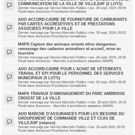
COMMUNICATION DE LA VILLE DE VILLEJUIF (2 LOTS)
Dernier message par
Service Marchés Publics
«
lun. 30 sept. 2024, 09:09
Posté dans
Annonces-Procédures formalisées
AOO ACCORD-CADRE DE FOURNITURE DE CARBURANTS
PAR CARTES ACCRÉDITIVES ET DE PRESTATIONS
ASSOCIÉES POUR LA VILLE
Dernier message par
Service Marchés Publics
«
lun. 30 sept. 2024, 09:02
Posté dans
Annonces-Procédures formalisées
MAPA Capture des animaux errants et/ou dangereux,
ramassage des cadavres animaliers et accueil, mise en
fourrière
Dernier message par
Service Marchés Publics
«
jeu. 26 sept. 2024, 18:35
Posté dans
Annonces - Marchés à procédures adaptées (MAPA)
AOO ACCORD-CADRE POUR L'ACHAT DE VÊTEMENTS
TRAVAIL ET EPI POUR LE PERSONNEL DES SERVICES
MUNICIPAUX (5 LOTS)
Dernier message par
Service Marchés Publics
«
lun. 02 sept. 2024, 09:05
Posté dans
Annonces-Procédures formalisées
MAPA TRAVAUX D'AMENAGEMENT DU PARC AMBROISE
CROIZAT DE LA VILLE
Dernier message par
Service Marchés Publics
«
mer. 28 août 2024, 15:43
Posté dans
Annonces - Marchés à procédures adaptées (MAPA)
AOO MARCHE D’ASSURANCES POUR LES BESOINS DU
GROUPEMENT DE COMMANDE VILLE ET CCAS DE
VILLEJUIF (relance)
Dernier message par
Service Marchés Publics
«
lun. 26 août 2024, 09:52
Posté dans
Annonces-Procédures formalisées