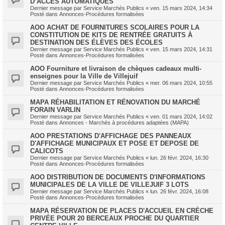
D’ACCÈS AUTOMATIQUES
Dernier message par
Service Marchés Publics
«
ven. 15 mars 2024, 14:34
Posté dans
Annonces-Procédures formalisées
AOO ACHAT DE FOURNITURES SCOLAIRES POUR LA
CONSTITUTION DE KITS DE RENTRÉE GRATUITS À
DESTINATION DES ÉLÈVES DES ÉCOLES
Dernier message par
Service Marchés Publics
«
ven. 15 mars 2024, 14:31
Posté dans
Annonces-Procédures formalisées
AOO Fourniture et livraison de chèques cadeaux multi-
enseignes pour la Ville de Villejuif
Dernier message par
Service Marchés Publics
«
mer. 06 mars 2024, 10:55
Posté dans
Annonces-Procédures formalisées
MAPA RÉHABILITATION ET RÉNOVATION DU MARCHÉ
FORAIN VARLIN
Dernier message par
Service Marchés Publics
«
ven. 01 mars 2024, 14:02
Posté dans
Annonces - Marchés à procédures adaptées (MAPA)
AOO PRESTATIONS D'AFFICHAGE DES PANNEAUX
D'AFFICHAGE MUNICIPAUX ET POSE ET DEPOSE DE
CALICOTS
Dernier message par
Service Marchés Publics
«
lun. 26 févr. 2024, 16:30
Posté dans
Annonces-Procédures formalisées
AOO DISTRIBUTION DE DOCUMENTS D'INFORMATIONS
MUNICIPALES DE LA VILLE DE VILLEJUIF 3 LOTS
Dernier message par
Service Marchés Publics
«
lun. 26 févr. 2024, 16:08
Posté dans
Annonces-Procédures formalisées
MAPA RÉSERVATION DE PLACES D'ACCUEIL EN CRÈCHE
PRIVÉE POUR 20 BERCEAUX PROCHE DU QUARTIER