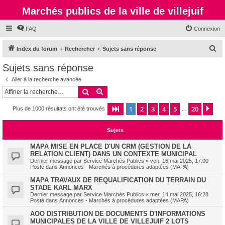
Marchés publics de la ville de villejuif
FAQ
Connexion
R
Index du forum
Rechercher
Sujets sans réponse
e
Sujets sans réponse
c
Aller à la recherche avancée
h
Rechercher
Recherche avancée
e
1
2
3
4
5
20
Page
1
sur
20
Sui
Plus de 1000 résultats ont été trouvés
r
…
c
Sujets
h
e
MAPA MISE EN PLACE D'UN CRM (GESTION DE LA
RELATION CLIENT) DANS UN CONTEXTE MUNICIPAL
r
Dernier message par
Service Marchés Publics
«
ven. 16 mai 2025, 17:00
Posté dans
Annonces - Marchés à procédures adaptées (MAPA)
MAPA TRAVAUX DE REQUALIFICATION DU TERRAIN DU
STADE KARL MARX
Dernier message par
Service Marchés Publics
«
mer. 14 mai 2025, 16:28
Posté dans
Annonces - Marchés à procédures adaptées (MAPA)
AOO DISTRIBUTION DE DOCUMENTS D'INFORMATIONS
MUNICIPALES DE LA VILLE DE VILLEJUIF 2 LOTS