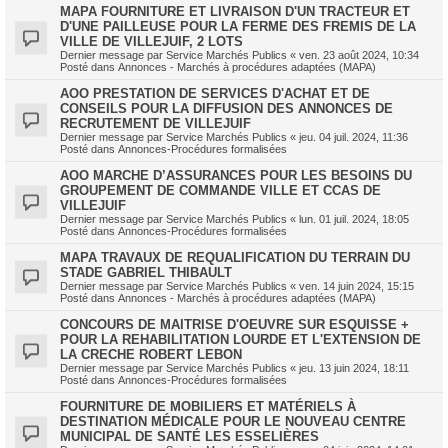
MAPA FOURNITURE ET LIVRAISON D'UN TRACTEUR ET
D'UNE PAILLEUSE POUR LA FERME DES FREMIS DE LA
VILLE DE VILLEJUIF, 2 LOTS
Dernier message par
Service Marchés Publics
«
ven. 23 août 2024, 10:34
Posté dans
Annonces - Marchés à procédures adaptées (MAPA)
AOO PRESTATION DE SERVICES D'ACHAT ET DE
CONSEILS POUR LA DIFFUSION DES ANNONCES DE
RECRUTEMENT DE VILLEJUIF
Dernier message par
Service Marchés Publics
«
jeu. 04 juil. 2024, 11:36
Posté dans
Annonces-Procédures formalisées
AOO MARCHE D’ASSURANCES POUR LES BESOINS DU
GROUPEMENT DE COMMANDE VILLE ET CCAS DE
VILLEJUIF
Dernier message par
Service Marchés Publics
«
lun. 01 juil. 2024, 18:05
Posté dans
Annonces-Procédures formalisées
MAPA TRAVAUX DE REQUALIFICATION DU TERRAIN DU
STADE GABRIEL THIBAULT
Dernier message par
Service Marchés Publics
«
ven. 14 juin 2024, 15:15
Posté dans
Annonces - Marchés à procédures adaptées (MAPA)
CONCOURS DE MAITRISE D'OEUVRE SUR ESQUISSE +
POUR LA REHABILITATION LOURDE ET L'EXTENSION DE
LA CRECHE ROBERT LEBON
Dernier message par
Service Marchés Publics
«
jeu. 13 juin 2024, 18:11
Posté dans
Annonces-Procédures formalisées
FOURNITURE DE MOBILIERS ET MATÉRIELS À
DESTINATION MÉDICALE POUR LE NOUVEAU CENTRE
MUNICIPAL DE SANTÉ LES ESSELIÈRES