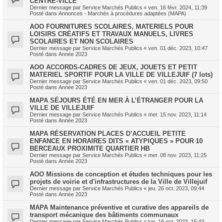
CENTRE-VILLE
Dernier message par
Service Marchés Publics
«
ven. 16 févr. 2024, 11:39
Posté dans
Annonces - Marchés à procédures adaptées (MAPA)
AOO FOURNITURES SCOLAIRES, MATERIELS POUR
LOISIRS CRÉATIFS ET TRAVAUX MANUELS, LIVRES
SCOLAIRES ET NON SCOLAIRES
Dernier message par
Service Marchés Publics
«
ven. 01 déc. 2023, 10:47
Posté dans
Année 2023
AOO ACCORDS-CADRES DE JEUX, JOUETS ET PETIT
MATERIEL SPORTIF POUR LA VILLE DE VILLEJUIF (7 lots)
Dernier message par
Service Marchés Publics
«
ven. 01 déc. 2023, 09:50
Posté dans
Année 2023
MAPA SÉJOURS ÉTÉ EN MER À L’ÉTRANGER POUR LA
VILLE DE VILLEJUIF
Dernier message par
Service Marchés Publics
«
mer. 15 nov. 2023, 11:14
Posté dans
Année 2023
MAPA RÉSERVATION PLACES D’ACCUEIL PETITE
ENFANCE EN HORAIRES DITS « ATYPIQUES » POUR 10
BERCEAUX PROXIMITE QUARTIER HB
Dernier message par
Service Marchés Publics
«
mer. 08 nov. 2023, 11:25
Posté dans
Année 2023
AOO Missions de conception et études techniques pour les
projets de voirie et d'infrastructures de la Ville de Villejuif
Dernier message par
Service Marchés Publics
«
jeu. 26 oct. 2023, 09:44
Posté dans
Année 2023
MAPA Maintenance préventive et curative des appareils de
transport mécanique des bâtiments communaux
Dernier message par
Service Marchés Publics
«
lun. 16 oct. 2023, 15:43