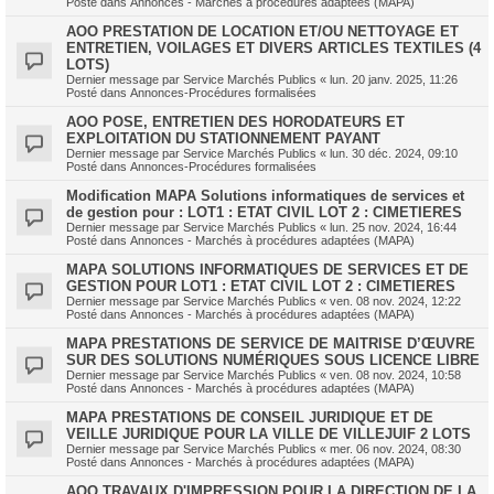
Posté dans
Annonces - Marchés à procédures adaptées (MAPA)
AOO PRESTATION DE LOCATION ET/OU NETTOYAGE ET
ENTRETIEN, VOILAGES ET DIVERS ARTICLES TEXTILES (4
LOTS)
Dernier message par
Service Marchés Publics
«
lun. 20 janv. 2025, 11:26
Posté dans
Annonces-Procédures formalisées
AOO POSE, ENTRETIEN DES HORODATEURS ET
EXPLOITATION DU STATIONNEMENT PAYANT
Dernier message par
Service Marchés Publics
«
lun. 30 déc. 2024, 09:10
Posté dans
Annonces-Procédures formalisées
Modification MAPA Solutions informatiques de services et
de gestion pour : LOT1 : ETAT CIVIL LOT 2 : CIMETIERES
Dernier message par
Service Marchés Publics
«
lun. 25 nov. 2024, 16:44
Posté dans
Annonces - Marchés à procédures adaptées (MAPA)
MAPA SOLUTIONS INFORMATIQUES DE SERVICES ET DE
GESTION POUR LOT1 : ETAT CIVIL LOT 2 : CIMETIERES
Dernier message par
Service Marchés Publics
«
ven. 08 nov. 2024, 12:22
Posté dans
Annonces - Marchés à procédures adaptées (MAPA)
MAPA PRESTATIONS DE SERVICE DE MAITRISE D’ŒUVRE
SUR DES SOLUTIONS NUMÉRIQUES SOUS LICENCE LIBRE
Dernier message par
Service Marchés Publics
«
ven. 08 nov. 2024, 10:58
Posté dans
Annonces - Marchés à procédures adaptées (MAPA)
MAPA PRESTATIONS DE CONSEIL JURIDIQUE ET DE
VEILLE JURIDIQUE POUR LA VILLE DE VILLEJUIF 2 LOTS
Dernier message par
Service Marchés Publics
«
mer. 06 nov. 2024, 08:30
Posté dans
Annonces - Marchés à procédures adaptées (MAPA)
AOO TRAVAUX D'IMPRESSION POUR LA DIRECTION DE LA