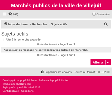
Marchés publics de la ville de villejuif
FAQ
Connexion
R
Index du forum
Rechercher
Sujets actifs
e
Sujets actifs
c
Aller à la recherche avancée
h
0 résultat trouvé • Page
1
sur
1
e
Aucun sujet ou message ne correspond à vos critères de recherche.
r
0 résultat trouvé • Page
1
sur
1
c
Aller à
h
Supprimer les cookies
Heures au format
UTC+02:00
e
r
Développé par
phpBB
® Forum Software © phpBB Limited
Traduit par
phpBB-fr.com
Style
proflat
par ©
Mazeltof
2017
Confidentialité
|
Conditions