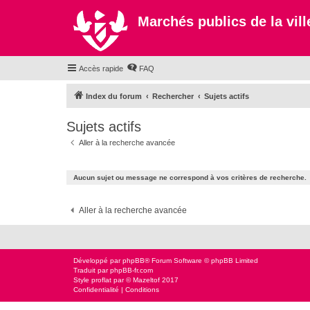
Marchés publics de la ville
Accès rapide
FAQ
Index du forum
Rechercher
Sujets actifs
Sujets actifs
Aller à la recherche avancée
Aucun sujet ou message ne correspond à vos critères de recherche.
Aller à la recherche avancée
Développé par
phpBB
® Forum Software © phpBB Limited
Traduit par
phpBB-fr.com
Style
proflat
par ©
Mazeltof
2017
Confidentialité
|
Conditions