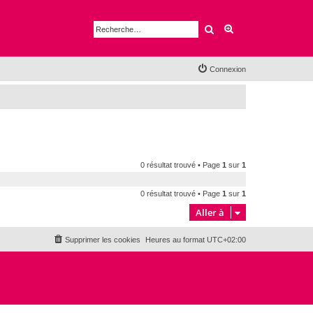
Rechercher
Recherche avancé
Connexion
0 résultat trouvé • Page
1
sur
1
0 résultat trouvé • Page
1
sur
1
Aller à
Supprimer les cookies
Heures au format
UTC+02:00