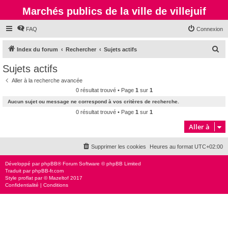
Marchés publics de la ville de villejuif
FAQ
Connexion
R
Index du forum
Rechercher
Sujets actifs
e
Sujets actifs
c
Aller à la recherche avancée
h
0 résultat trouvé • Page
1
sur
1
e
Aucun sujet ou message ne correspond à vos critères de recherche.
r
0 résultat trouvé • Page
1
sur
1
c
Aller à
h
Supprimer les cookies
Heures au format
UTC+02:00
e
r
Développé par
phpBB
® Forum Software © phpBB Limited
Traduit par
phpBB-fr.com
Style
proflat
par ©
Mazeltof
2017
Confidentialité
|
Conditions