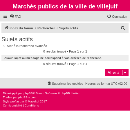
Marchés publics de la ville de villejuif
FAQ
Connexion
R
Index du forum
Rechercher
Sujets actifs
e
Sujets actifs
c
Aller à la recherche avancée
h
0 résultat trouvé • Page
1
sur
1
e
Aucun sujet ou message ne correspond à vos critères de recherche.
r
0 résultat trouvé • Page
1
sur
1
c
Aller à
h
Supprimer les cookies
Heures au format
UTC+02:00
e
r
Développé par
phpBB
® Forum Software © phpBB Limited
Traduit par
phpBB-fr.com
Style
proflat
par ©
Mazeltof
2017
Confidentialité
|
Conditions