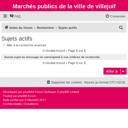
Marchés publics de la ville de villejuif
FAQ
Connexion
R
Index du forum
Rechercher
Sujets actifs
e
Sujets actifs
c
Aller à la recherche avancée
h
0 résultat trouvé • Page
1
sur
1
e
Aucun sujet ou message ne correspond à vos critères de recherche.
r
0 résultat trouvé • Page
1
sur
1
c
Aller à
h
Supprimer les cookies
Heures au format
UTC+02:00
e
r
Développé par
phpBB
® Forum Software © phpBB Limited
Traduit par
phpBB-fr.com
Style
proflat
par ©
Mazeltof
2017
Confidentialité
|
Conditions