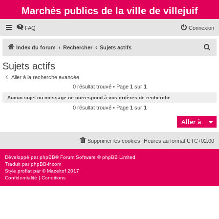
Marchés publics de la ville de villejuif
FAQ
Connexion
R
Index du forum
Rechercher
Sujets actifs
e
Sujets actifs
c
Aller à la recherche avancée
h
0 résultat trouvé • Page
1
sur
1
e
Aucun sujet ou message ne correspond à vos critères de recherche.
r
0 résultat trouvé • Page
1
sur
1
c
Aller à
h
Supprimer les cookies
Heures au format
UTC+02:00
e
r
Développé par
phpBB
® Forum Software © phpBB Limited
Traduit par
phpBB-fr.com
Style
proflat
par ©
Mazeltof
2017
Confidentialité
|
Conditions