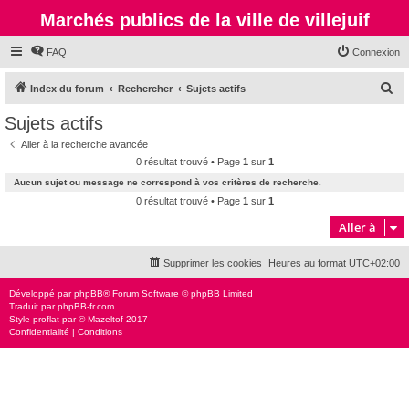
Marchés publics de la ville de villejuif
FAQ
Connexion
R
Index du forum
Rechercher
Sujets actifs
e
Sujets actifs
c
Aller à la recherche avancée
h
0 résultat trouvé • Page
1
sur
1
e
Aucun sujet ou message ne correspond à vos critères de recherche.
r
0 résultat trouvé • Page
1
sur
1
c
Aller à
h
Supprimer les cookies
Heures au format
UTC+02:00
e
r
Développé par
phpBB
® Forum Software © phpBB Limited
Traduit par
phpBB-fr.com
Style
proflat
par ©
Mazeltof
2017
Confidentialité
|
Conditions