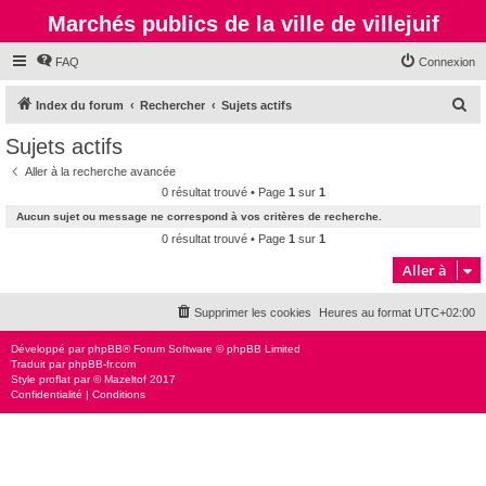
Marchés publics de la ville de villejuif
FAQ
Connexion
R
Index du forum
Rechercher
Sujets actifs
e
Sujets actifs
c
Aller à la recherche avancée
h
0 résultat trouvé • Page
1
sur
1
e
Aucun sujet ou message ne correspond à vos critères de recherche.
r
0 résultat trouvé • Page
1
sur
1
c
Aller à
h
Supprimer les cookies
Heures au format
UTC+02:00
e
r
Développé par
phpBB
® Forum Software © phpBB Limited
Traduit par
phpBB-fr.com
Style
proflat
par ©
Mazeltof
2017
Confidentialité
|
Conditions