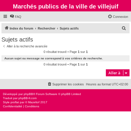
Marchés publics de la ville de villejuif
FAQ
Connexion
R
Index du forum
Rechercher
Sujets actifs
e
Sujets actifs
c
Aller à la recherche avancée
h
0 résultat trouvé • Page
1
sur
1
e
Aucun sujet ou message ne correspond à vos critères de recherche.
r
0 résultat trouvé • Page
1
sur
1
c
Aller à
h
Supprimer les cookies
Heures au format
UTC+02:00
e
r
Développé par
phpBB
® Forum Software © phpBB Limited
Traduit par
phpBB-fr.com
Style
proflat
par ©
Mazeltof
2017
Confidentialité
|
Conditions