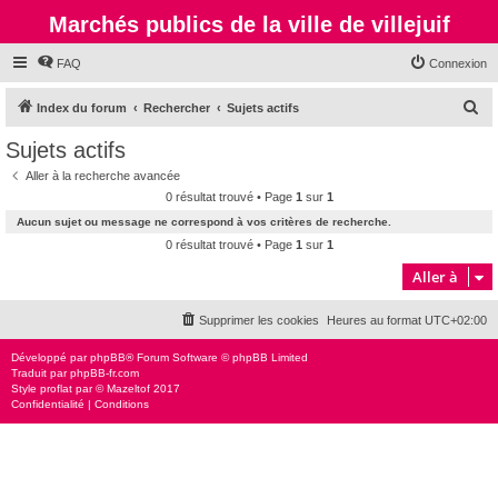
Marchés publics de la ville de villejuif
FAQ
Connexion
R
Index du forum
Rechercher
Sujets actifs
e
Sujets actifs
c
Aller à la recherche avancée
h
0 résultat trouvé • Page
1
sur
1
e
Aucun sujet ou message ne correspond à vos critères de recherche.
r
0 résultat trouvé • Page
1
sur
1
c
Aller à
h
Supprimer les cookies
Heures au format
UTC+02:00
e
r
Développé par
phpBB
® Forum Software © phpBB Limited
Traduit par
phpBB-fr.com
Style
proflat
par ©
Mazeltof
2017
Confidentialité
|
Conditions