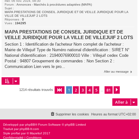
mer. 06 nov. 2024, 08:30
Forum :
Annonces - Marchés à procédures adaptées (MAPA)
Sujet :
MAPA PRESTATIONS DE CONSEIL JURIDIQUE ET DE VEILLE JURIDIQUE POUR LA
VILLE DE VILLEJUIF 2 LOTS
Réponses :
0
Vues :
194295
MAPA PRESTATIONS DE CONSEIL JURIDIQUE ET DE
VEILLE JURIDIQUE POUR LA VILLE DE VILLEJUIF 2 LOTS
Section 1 : Identification de l'acheteur Nom complet de l'acheteur :
Mairie de Villejuif Type de Numéro national d'identification : SIRET N°
National d'identification : 21940076900010 Ville : Villejuif cedex Code
Postal : 94807 Groupement de commandes : Non Section 2 :
Communication Lien vers le pro...
Aller au message
1
2
3
4
5
81
Page
1
sur
81
Suivante
1214 résultats trouvés
…
Aller à
Supprimer les cookies
Heures au format
UTC+02:00
Développé par
phpBB
® Forum Software © phpBB Limited
Traduit par
phpBB-fr.com
Style
proflat
par ©
Mazeltof
2017
Confidentialité
|
Conditions