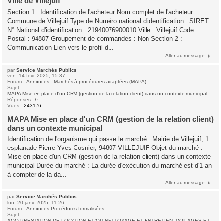
Ville de Villejuif
Section 1 : Identification de l'acheteur Nom complet de l'acheteur :
Commune de Villejuif Type de Numéro national d'identification : SIRET
N° National d'identification : 21940076900010 Ville : Villejuif Code
Postal : 94807 Groupement de commandes : Non Section 2 :
Communication Lien vers le profil d...
Aller au message
par
Service Marchés Publics
ven. 14 févr. 2025, 15:37
Forum :
Annonces - Marchés à procédures adaptées (MAPA)
Sujet :
MAPA Mise en place d'un CRM (gestion de la relation client) dans un contexte municipal
Réponses :
0
Vues :
243176
MAPA Mise en place d'un CRM (gestion de la relation client)
dans un contexte municipal
Identification de l'organisme qui passe le marché : Mairie de Villejuif, 1
esplanade Pierre-Yves Cosnier, 94807 VILLEJUIF Objet du marché :
Mise en place d'un CRM (gestion de la relation client) dans un contexte
municipal Durée du marché : La durée d'exécution du marché est d'1 an
à compter de la da...
Aller au message
par
Service Marchés Publics
lun. 20 janv. 2025, 11:26
Forum :
Annonces-Procédures formalisées
Sujet :
AOO PRESTATION DE LOCATION ET/OU NETTOYAGE ET ENTRETIEN, VOILAGES ET