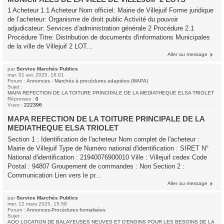
1 Acheteur 1.1 Acheteur Nom officiel: Mairie de Villejuif Forme juridique
de l’acheteur: Organisme de droit public Activité du pouvoir
adjudicateur: Services d’administration générale 2 Procédure 2.1
Procédure Titre: Distribution de documents d'informations Municipales
de la ville de Villejuif 2 LOT...
Aller au message
par
Service Marchés Publics
mar. 01 avr. 2025, 16:01
Forum :
Annonces - Marchés à procédures adaptées (MAPA)
Sujet :
MAPA REFECTION DE LA TOITURE PRINCIPALE DE LA MEDIATHEQUE ELSA TRIOLET
Réponses :
0
Vues :
222396
MAPA REFECTION DE LA TOITURE PRINCIPALE DE LA
MEDIATHEQUE ELSA TRIOLET
Section 1 : Identification de l'acheteur Nom complet de l'acheteur :
Mairie de Villejuif Type de Numéro national d'identification : SIRET N°
National d'identification : 21940076900010 Ville : Villejuif cedex Code
Postal : 94807 Groupement de commandes : Non Section 2 :
Communication Lien vers le pr...
Aller au message
par
Service Marchés Publics
mer. 12 mars 2025, 15:58
Forum :
Annonces-Procédures formalisées
Sujet :
AOO LOCATION DE BALAYEUSES NEUVES ET D’ENGINS POUR LES BESOINS DE LA