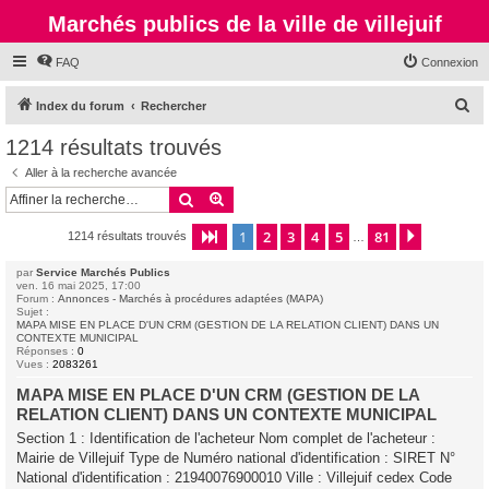
Marchés publics de la ville de villejuif
FAQ
Connexion
R
Index du forum
Rechercher
e
1214 résultats trouvés
c
Aller à la recherche avancée
h
Rechercher
Recherche avancée
e
1
2
3
4
5
81
Page
1
sur
81
Suivante
1214 résultats trouvés
r
…
c
par
Service Marchés Publics
ven. 16 mai 2025, 17:00
h
Forum :
Annonces - Marchés à procédures adaptées (MAPA)
Sujet :
e
MAPA MISE EN PLACE D'UN CRM (GESTION DE LA RELATION CLIENT) DANS UN
CONTEXTE MUNICIPAL
r
Réponses :
0
Vues :
2083261
MAPA MISE EN PLACE D'UN CRM (GESTION DE LA
RELATION CLIENT) DANS UN CONTEXTE MUNICIPAL
Section 1 : Identification de l'acheteur Nom complet de l'acheteur :
Mairie de Villejuif Type de Numéro national d'identification : SIRET N°
National d'identification : 21940076900010 Ville : Villejuif cedex Code