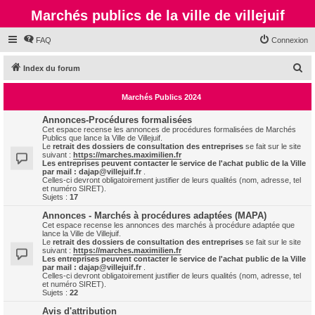
Marchés publics de la ville de villejuif
FAQ
Connexion
R
Index du forum
e
Marchés Publics 2024
c
h
Annonces-Procédures formalisées
Cet espace recense les annonces de procédures formalisées de Marchés
e
Publics que lance la Ville de Villejuif.
Le
retrait des dossiers de consultation des entreprises
se fait sur le site
r
suivant :
https://marches.maximilien.fr
Les entreprises peuvent contacter le service de l'achat public de la Ville
c
par mail :
dajap@villejuif.fr
.
Celles-ci devront obligatoirement justifier de leurs qualités (nom, adresse, tel
h
et numéro SIRET).
Sujets :
17
e
Annonces - Marchés à procédures adaptées (MAPA)
r
Cet espace recense les annonces des marchés à procédure adaptée que
lance la Ville de Villejuif.
Le
retrait des dossiers de consultation des entreprises
se fait sur le site
suivant :
https://marches.maximilien.fr
Les entreprises peuvent contacter le service de l'achat public de la Ville
par mail :
dajap@villejuif.fr
.
Celles-ci devront obligatoirement justifier de leurs qualités (nom, adresse, tel
et numéro SIRET).
Sujets :
22
Avis d'attribution