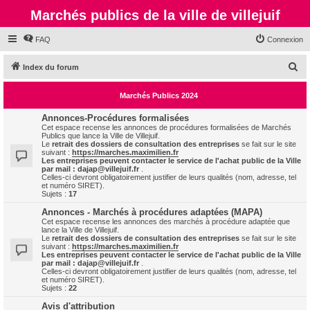
Marchés publics de la ville de villejuif
FAQ
Connexion
R
Index du forum
e
Marchés Publics 2024
c
h
Annonces-Procédures formalisées
Cet espace recense les annonces de procédures formalisées de Marchés
e
Publics que lance la Ville de Villejuif.
Le
retrait des dossiers de consultation des entreprises
se fait sur le site
r
suivant :
https://marches.maximilien.fr
Les entreprises peuvent contacter le service de l'achat public de la Ville
c
par mail :
dajap@villejuif.fr
.
Celles-ci devront obligatoirement justifier de leurs qualités (nom, adresse, tel
h
et numéro SIRET).
Sujets :
17
e
Annonces - Marchés à procédures adaptées (MAPA)
r
Cet espace recense les annonces des marchés à procédure adaptée que
lance la Ville de Villejuif.
Le
retrait des dossiers de consultation des entreprises
se fait sur le site
suivant :
https://marches.maximilien.fr
Les entreprises peuvent contacter le service de l'achat public de la Ville
par mail :
dajap@villejuif.fr
.
Celles-ci devront obligatoirement justifier de leurs qualités (nom, adresse, tel
et numéro SIRET).
Sujets :
22
Avis d'attribution