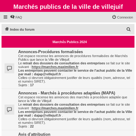
Marchés publics de la ville de villejuif
FAQ
Connexion
R
Index du forum
e
Marchés Publics 2024
c
h
Annonces-Procédures formalisées
Cet espace recense les annonces de procédures formalisées de Marchés
e
Publics que lance la Ville de Villejuif.
Le
retrait des dossiers de consultation des entreprises
se fait sur le site
r
suivant :
https://marches.maximilien.fr
Les entreprises peuvent contacter le service de l'achat public de la Ville
c
par mail :
dajap@villejuif.fr
.
Celles-ci devront obligatoirement justifier de leurs qualités (nom, adresse, tel
h
et numéro SIRET).
Sujets :
17
e
Annonces - Marchés à procédures adaptées (MAPA)
r
Cet espace recense les annonces des marchés à procédure adaptée que
lance la Ville de Villejuif.
Le
retrait des dossiers de consultation des entreprises
se fait sur le site
suivant :
https://marches.maximilien.fr
Les entreprises peuvent contacter le service de l'achat public de la Ville
par mail :
dajap@villejuif.fr
.
Celles-ci devront obligatoirement justifier de leurs qualités (nom, adresse, tel
et numéro SIRET).
Sujets :
22
Avis d'attribution