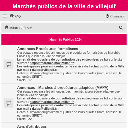
Marchés publics de la ville de villejuif
FAQ
Connexion
R
Index du forum
e
Marchés Publics 2024
c
h
Annonces-Procédures formalisées
Cet espace recense les annonces de procédures formalisées de Marchés
e
Publics que lance la Ville de Villejuif.
Le
retrait des dossiers de consultation des entreprises
se fait sur le site
r
suivant :
https://marches.maximilien.fr
Les entreprises peuvent contacter le service de l'achat public de la Ville
c
par mail :
dajap@villejuif.fr
.
Celles-ci devront obligatoirement justifier de leurs qualités (nom, adresse, tel
h
et numéro SIRET).
Sujets :
17
e
Annonces - Marchés à procédures adaptées (MAPA)
r
Cet espace recense les annonces des marchés à procédure adaptée que
lance la Ville de Villejuif.
Le
retrait des dossiers de consultation des entreprises
se fait sur le site
suivant :
https://marches.maximilien.fr
Les entreprises peuvent contacter le service de l'achat public de la Ville
par mail :
dajap@villejuif.fr
.
Celles-ci devront obligatoirement justifier de leurs qualités (nom, adresse, tel
et numéro SIRET).
Sujets :
22
Avis d'attribution