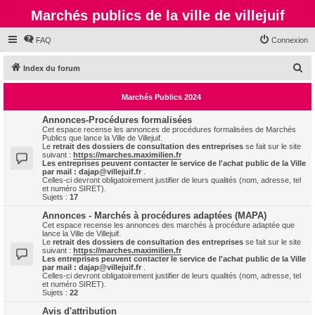
Marchés publics de la ville de villejuif
FAQ
Connexion
R
Index du forum
e
Marchés Publics 2024
c
h
Annonces-Procédures formalisées
Cet espace recense les annonces de procédures formalisées de Marchés
e
Publics que lance la Ville de Villejuif.
Le
retrait des dossiers de consultation des entreprises
se fait sur le site
r
suivant :
https://marches.maximilien.fr
Les entreprises peuvent contacter le service de l'achat public de la Ville
c
par mail :
dajap@villejuif.fr
.
Celles-ci devront obligatoirement justifier de leurs qualités (nom, adresse, tel
h
et numéro SIRET).
Sujets :
17
e
Annonces - Marchés à procédures adaptées (MAPA)
r
Cet espace recense les annonces des marchés à procédure adaptée que
lance la Ville de Villejuif.
Le
retrait des dossiers de consultation des entreprises
se fait sur le site
suivant :
https://marches.maximilien.fr
Les entreprises peuvent contacter le service de l'achat public de la Ville
par mail :
dajap@villejuif.fr
.
Celles-ci devront obligatoirement justifier de leurs qualités (nom, adresse, tel
et numéro SIRET).
Sujets :
22
Avis d'attribution