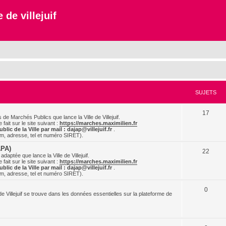
 de villejuif
SUJETS
17
 Marchés Publics que lance la Ville de Villejuif.
e fait sur le site suivant :
https://marches.maximilien.fr
blic de la Ville par mail :
dajap@villejuif.fr
.
nom, adresse, tel et numéro SIRET).
APA)
22
tée que lance la Ville de Villejuif.
e fait sur le site suivant :
https://marches.maximilien.fr
blic de la Ville par mail :
dajap@villejuif.fr
.
nom, adresse, tel et numéro SIRET).
0
de Villejuif se trouve dans les données essentielles sur la plateforme de