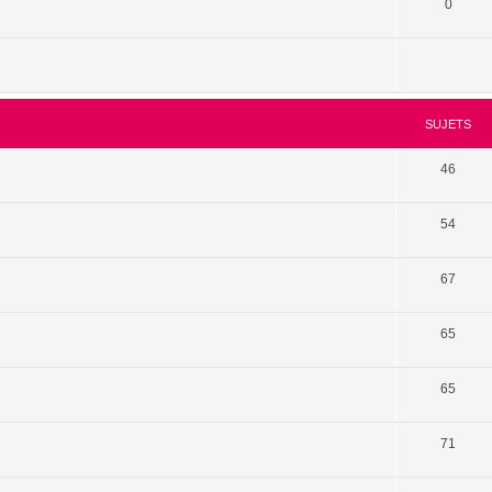
0
SUJETS
46
54
67
65
65
71