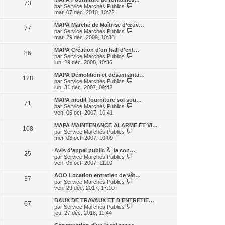
s
r
73
r
l
V
par
Service Marchés Publics
a
m
n
e
o
mar. 07 déc. 2010, 10:22
g
e
i
d
i
e
s
e
e
r
MAPA Marché de Maîtrise d’œuv…
s
r
77
r
l
V
par
Service Marchés Publics
a
m
n
e
o
mar. 29 déc. 2009, 10:38
g
e
i
d
i
e
s
e
e
r
MAPA Création d'un hall d'ent…
s
r
86
r
l
V
par
Service Marchés Publics
a
m
n
e
o
lun. 29 déc. 2008, 10:36
g
e
i
d
i
e
s
e
e
r
MAPA Démolition et désamianta…
s
r
128
r
l
V
par
Service Marchés Publics
a
m
n
e
o
lun. 31 déc. 2007, 09:42
g
e
i
d
i
e
s
e
e
r
MAPA modif fourniture sol sou…
s
r
71
r
l
V
par
Service Marchés Publics
a
m
n
e
o
ven. 05 oct. 2007, 10:41
g
e
i
d
i
e
s
e
e
r
MAPA MAINTENANCE ALARME ET VI…
s
r
108
r
l
V
par
Service Marchés Publics
a
m
n
e
o
mer. 03 oct. 2007, 10:09
g
e
i
d
i
e
s
e
e
r
Avis d'appel public Ã la con…
s
r
25
r
l
V
par
Service Marchés Publics
a
m
n
e
o
ven. 05 oct. 2007, 11:10
g
e
i
d
i
e
s
e
e
r
AOO Location entretien de vêt…
s
r
37
r
l
V
par
Service Marchés Publics
a
m
n
e
o
ven. 29 déc. 2017, 17:10
g
e
i
d
i
e
s
e
e
r
BAUX DE TRAVAUX ET D’ENTRETIE…
s
r
67
r
l
V
par
Service Marchés Publics
a
m
n
e
o
jeu. 27 déc. 2018, 11:44
g
e
i
d
i
e
s
e
e
r