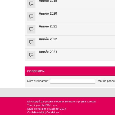
Année 2019
Année 2020
Année 2021
Année 2022
Année 2023
CONNEXION
Nom d’utilisateur :
Mot de passe 
Développé par
phpBB
® Forum Software © phpBB Limited
Traduit par
phpBB-fr.com
Style
proflat
par ©
Mazeltof
2017
Confidentialité
|
Conditions