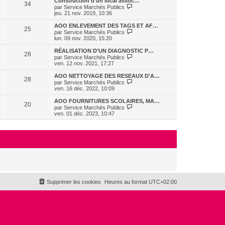
Construction d’un local assoc…
s
r
34
r
l
V
par
Service Marchés Publics
a
m
n
e
o
jeu. 21 nov. 2019, 10:36
g
e
i
d
i
e
s
e
e
r
AOO ENLEVEMENT DES TAGS ET AF…
s
r
25
r
l
V
par
Service Marchés Publics
a
m
n
e
o
lun. 09 nov. 2020, 15:20
g
e
i
d
i
e
s
e
e
r
RÉALISATION D'UN DIAGNOSTIC P…
s
r
28
r
l
V
par
Service Marchés Publics
a
m
n
e
o
ven. 12 nov. 2021, 17:27
g
e
i
d
i
e
s
e
e
r
AOO NETTOYAGE DES RESEAUX D'A…
s
r
28
r
l
V
par
Service Marchés Publics
a
m
n
e
o
ven. 16 déc. 2022, 10:09
g
e
i
d
i
e
s
e
e
r
AOO FOURNITURES SCOLAIRES, MA…
s
r
20
r
l
V
par
Service Marchés Publics
a
m
n
e
o
ven. 01 déc. 2023, 10:47
g
e
i
d
i
e
s
e
e
r
s
r
r
l
a
m
n
e
g
e
i
d
e
s
e
e
s
r
r
a
m
n
g
e
i
e
s
e
s
r
Supprimer les cookies
Heures au format
UTC+02:00
a
m
g
e
e
s
s
a
g
e