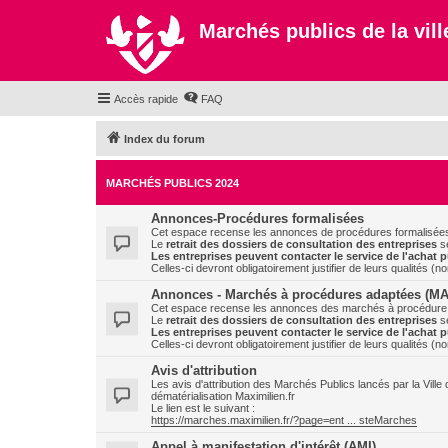
Marchés publics de la ville
Accès rapide
FAQ
Index du forum
MARCHÉS PUBLICS 2024
Annonces-Procédures formalisées
Cet espace recense les annonces de procédures formalisées de
Le
retrait des dossiers de consultation des entreprises
s
Les entreprises peuvent contacter le service de l'achat pu
Celles-ci devront obligatoirement justifier de leurs qualités (
Annonces - Marchés à procédures adaptées (M
Cet espace recense les annonces des marchés à procédure adap
Le
retrait des dossiers de consultation des entreprises
s
Les entreprises peuvent contacter le service de l'achat pu
Celles-ci devront obligatoirement justifier de leurs qualités (
Avis d'attribution
Les avis d'attribution des Marchés Publics lancés par la Ville 
dématérialisation Maximilien.fr
Le lien est le suivant :
https://marches.maximilien.fr/?page=ent ... steMarches
Appel à manifestation d'intérêt (AMI)