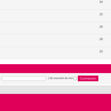
34
25
28
28
20
:
|
Se souvenir de moi