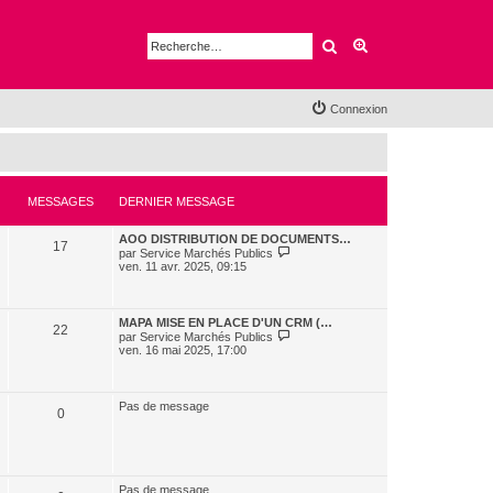
Rechercher
Recherche avancé
Connexion
MESSAGES
DERNIER MESSAGE
AOO DISTRIBUTION DE DOCUMENTS…
17
V
par
Service Marchés Publics
o
ven. 11 avr. 2025, 09:15
i
r
l
e
MAPA MISE EN PLACE D'UN CRM (…
22
d
V
par
Service Marchés Publics
e
o
ven. 16 mai 2025, 17:00
r
i
n
r
i
l
e
e
Pas de message
r
0
d
m
e
e
r
s
n
s
i
a
e
g
Pas de message