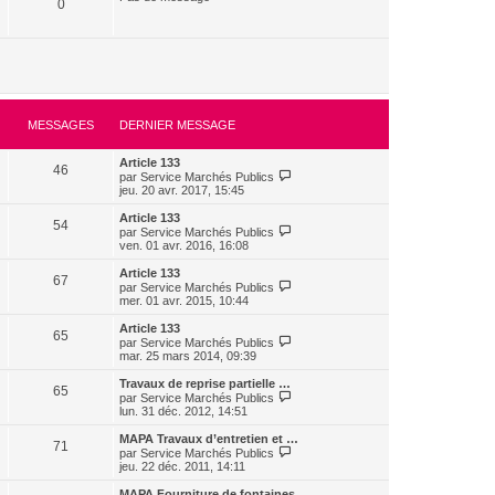
r
0
e
m
e
s
s
a
g
e
MESSAGES
DERNIER MESSAGE
Article 133
46
V
par
Service Marchés Publics
o
jeu. 20 avr. 2017, 15:45
i
r
Article 133
54
l
V
par
Service Marchés Publics
e
o
ven. 01 avr. 2016, 16:08
d
i
e
r
Article 133
67
r
l
V
par
Service Marchés Publics
n
e
o
mer. 01 avr. 2015, 10:44
i
d
i
e
e
r
Article 133
r
65
r
l
V
par
Service Marchés Publics
m
n
e
o
mar. 25 mars 2014, 09:39
e
i
d
i
s
e
e
r
Travaux de reprise partielle …
s
r
65
r
l
V
par
Service Marchés Publics
a
m
n
e
o
lun. 31 déc. 2012, 14:51
g
e
i
d
i
e
s
e
e
r
MAPA Travaux d’entretien et …
s
r
71
r
l
V
par
Service Marchés Publics
a
m
n
e
o
jeu. 22 déc. 2011, 14:11
g
e
i
d
i
e
s
e
e
r
MAPA Fourniture de fontaines…