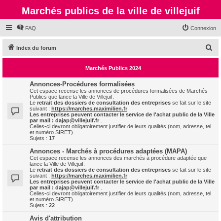
Marchés publics de la ville de villejuif
FAQ
Connexion
R
Index du forum
e
Marchés Publics 2024
c
h
Annonces-Procédures formalisées
Cet espace recense les annonces de procédures formalisées de Marchés
e
Publics que lance la Ville de Villejuif.
Le
retrait des dossiers de consultation des entreprises
se fait sur le site
r
suivant :
https://marches.maximilien.fr
Les entreprises peuvent contacter le service de l'achat public de la Ville
c
par mail :
dajap@villejuif.fr
.
Celles-ci devront obligatoirement justifier de leurs qualités (nom, adresse, tel
h
et numéro SIRET).
Sujets :
17
e
Annonces - Marchés à procédures adaptées (MAPA)
r
Cet espace recense les annonces des marchés à procédure adaptée que
lance la Ville de Villejuif.
Le
retrait des dossiers de consultation des entreprises
se fait sur le site
suivant :
https://marches.maximilien.fr
Les entreprises peuvent contacter le service de l'achat public de la Ville
par mail :
dajap@villejuif.fr
.
Celles-ci devront obligatoirement justifier de leurs qualités (nom, adresse, tel
et numéro SIRET).
Sujets :
22
Avis d'attribution