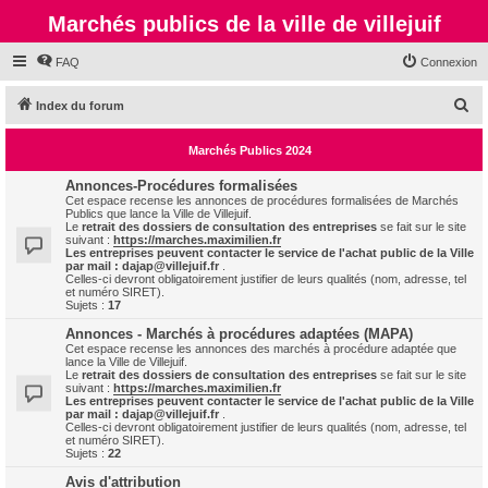
Marchés publics de la ville de villejuif
FAQ
Connexion
R
Index du forum
e
Marchés Publics 2024
c
h
Annonces-Procédures formalisées
Cet espace recense les annonces de procédures formalisées de Marchés
e
Publics que lance la Ville de Villejuif.
Le
retrait des dossiers de consultation des entreprises
se fait sur le site
r
suivant :
https://marches.maximilien.fr
Les entreprises peuvent contacter le service de l'achat public de la Ville
c
par mail :
dajap@villejuif.fr
.
Celles-ci devront obligatoirement justifier de leurs qualités (nom, adresse, tel
h
et numéro SIRET).
Sujets :
17
e
Annonces - Marchés à procédures adaptées (MAPA)
r
Cet espace recense les annonces des marchés à procédure adaptée que
lance la Ville de Villejuif.
Le
retrait des dossiers de consultation des entreprises
se fait sur le site
suivant :
https://marches.maximilien.fr
Les entreprises peuvent contacter le service de l'achat public de la Ville
par mail :
dajap@villejuif.fr
.
Celles-ci devront obligatoirement justifier de leurs qualités (nom, adresse, tel
et numéro SIRET).
Sujets :
22
Avis d'attribution