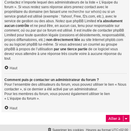
Contactez n’importe lequel des administrateurs de la liste « L’équipe du
forum ». Si vous restez sans réponse alors prenez contact avec le
propriétaire du domaine (en faisant une
recherche sur whois
) ou si un
service gratuit est utilisé (exemple : Yahoo!, Free, f2s.com, etc.), avec le
service de gestion ou des abus. Notez que phpBB Limited
n’a absolument
aucun contrôle
et ne peut être, en aucun cas, tenu pour responsable sur
comment
,
où
ou
par qui
ce forum est utilisé. Il est inutile de contacter phpBB
Limited pour toute question légale (cessions et désistements, responsabilité,
propos diffamatoires, etc.)
non directement liée
au site Internet phpbb.com
ou au logiciel phpBB lui-même. Si vous adressez un courriel au groupe
phpBB à propos de l’utilisation
par une tierce partie
de ce logiciel vous
devez vous attendre à une réponse très courte voire à aucune réponse du
tout.
Haut
Comment puis-je contacter un administrateur du forum ?
Pour l’ensemble des utilisateurs du forum, vous pouvez utiliser le lien « Nous
contacter », si ce dernier a été activé par un administrateur.
Pour les membres du forum, vous pouvez également utiliser le lien
« L’équipe du forum ».
Haut
Aller à
Supprimer les cookies
Heures au format
UTC+02:00