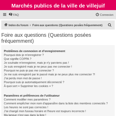
Marchés publics de la ville de villejuif
FAQ
Connexion
R
Index du forum
Foire aux questions (Questions posées fréquemment)
e
Foire aux questions (Questions posées
c
fréquemment)
h
e
Problèmes de connexion et d’enregistrement
Pourquoi dois-je m’enregistrer ?
r
Que signifie COPPA ?
c
Je souhaite m’enregistrer, mais je n’y parviens pas !
Je suis enregistré mais je ne peux pas me connecter !
h
Pourquoi ne puis-je pas me connecter ?
Je me suis enregistré par le passé mais je ne peux plus me connecter ?!
e
J’ai perdu mon mot de passe !
r
Pourquoi suis-je automatiquement déconnecté ?
À quoi sert « Supprimer les cookies » ?
Paramètres et préférences de l’utilisateur
Comment modifier mes paramètres ?
Comment empêcher mon nom d’apparaître dans la liste des membres connectés ?
Les heures ne sont pas correctes !
J’ai changé mon fuseau horaire et l’heure est toujours incorrecte !
Ma langue n’est pas dans la liste !