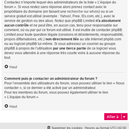
Contactez n’importe lequel des administrateurs de la liste « L’équipe du
forum ». Si vous restez sans réponse alors prenez contact avec le
propriétaire du domaine (en faisant une
recherche sur whois
) ou si un
service gratuit est utilisé (exemple : Yahoo!, Free, f2s.com, etc.), avec le
service de gestion ou des abus. Notez que phpBB Limited
n’a absolument
aucun contrôle
et ne peut être, en aucun cas, tenu pour responsable sur
comment
,
où
ou
par qui
ce forum est utilisé. Il est inutile de contacter phpBB
Limited pour toute question légale (cessions et désistements, responsabilité,
propos diffamatoires, etc.)
non directement liée
au site Internet phpbb.com
ou au logiciel phpBB lui-même. Si vous adressez un courriel au groupe
phpBB à propos de l’utilisation
par une tierce partie
de ce logiciel vous
devez vous attendre à une réponse très courte voire à aucune réponse du
tout.
Haut
Comment puis-je contacter un administrateur du forum ?
Pour l’ensemble des utilisateurs du forum, vous pouvez utiliser le lien « Nous
contacter », si ce dernier a été activé par un administrateur.
Pour les membres du forum, vous pouvez également utiliser le lien
« L’équipe du forum ».
Haut
Aller à
Supprimer les cookies
Heures au format
UTC+02:00