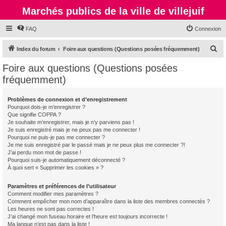
Marchés publics de la ville de villejuif
FAQ
Connexion
R
Index du forum
Foire aux questions (Questions posées fréquemment)
e
Foire aux questions (Questions posées
c
fréquemment)
h
e
Problèmes de connexion et d’enregistrement
Pourquoi dois-je m’enregistrer ?
r
Que signifie COPPA ?
c
Je souhaite m’enregistrer, mais je n’y parviens pas !
Je suis enregistré mais je ne peux pas me connecter !
h
Pourquoi ne puis-je pas me connecter ?
Je me suis enregistré par le passé mais je ne peux plus me connecter ?!
e
J’ai perdu mon mot de passe !
r
Pourquoi suis-je automatiquement déconnecté ?
À quoi sert « Supprimer les cookies » ?
Paramètres et préférences de l’utilisateur
Comment modifier mes paramètres ?
Comment empêcher mon nom d’apparaître dans la liste des membres connectés ?
Les heures ne sont pas correctes !
J’ai changé mon fuseau horaire et l’heure est toujours incorrecte !
Ma langue n’est pas dans la liste !