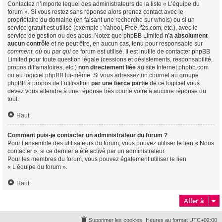
Contactez n’importe lequel des administrateurs de la liste « L’équipe du
forum ». Si vous restez sans réponse alors prenez contact avec le
propriétaire du domaine (en faisant une
recherche sur whois
) ou si un
service gratuit est utilisé (exemple : Yahoo!, Free, f2s.com, etc.), avec le
service de gestion ou des abus. Notez que phpBB Limited
n’a absolument
aucun contrôle
et ne peut être, en aucun cas, tenu pour responsable sur
comment
,
où
ou
par qui
ce forum est utilisé. Il est inutile de contacter phpBB
Limited pour toute question légale (cessions et désistements, responsabilité,
propos diffamatoires, etc.)
non directement liée
au site Internet phpbb.com
ou au logiciel phpBB lui-même. Si vous adressez un courriel au groupe
phpBB à propos de l’utilisation
par une tierce partie
de ce logiciel vous
devez vous attendre à une réponse très courte voire à aucune réponse du
tout.
Haut
Comment puis-je contacter un administrateur du forum ?
Pour l’ensemble des utilisateurs du forum, vous pouvez utiliser le lien « Nous
contacter », si ce dernier a été activé par un administrateur.
Pour les membres du forum, vous pouvez également utiliser le lien
« L’équipe du forum ».
Haut
Aller à
Supprimer les cookies
Heures au format
UTC+02:00