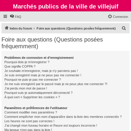
Marchés publics de la ville de villejuif
FAQ
Connexion
R
Index du forum
Foire aux questions (Questions posées fréquemment)
e
Foire aux questions (Questions posées
c
fréquemment)
h
e
Problèmes de connexion et d’enregistrement
Pourquoi dois-je m’enregistrer ?
r
Que signifie COPPA ?
c
Je souhaite m’enregistrer, mais je n’y parviens pas !
Je suis enregistré mais je ne peux pas me connecter !
h
Pourquoi ne puis-je pas me connecter ?
Je me suis enregistré par le passé mais je ne peux plus me connecter ?!
e
J’ai perdu mon mot de passe !
r
Pourquoi suis-je automatiquement déconnecté ?
À quoi sert « Supprimer les cookies » ?
Paramètres et préférences de l’utilisateur
Comment modifier mes paramètres ?
Comment empêcher mon nom d’apparaître dans la liste des membres connectés ?
Les heures ne sont pas correctes !
J’ai changé mon fuseau horaire et l’heure est toujours incorrecte !
Ma langue n’est pas dans la liste !