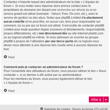
Contactez n’importe lequel des administrateurs de la liste « L’équipe du
forum ». Si vous restez sans réponse alors prenez contact avec le
propriétaire du domaine (en faisant une
recherche sur whois
) ou si un
service gratuit est utilisé (exemple : Yahoo!, Free, f2s.com, etc.), avec le
service de gestion ou des abus. Notez que phpBB Limited
n’a absolument
aucun contrôle
et ne peut être, en aucun cas, tenu pour responsable sur
comment
,
où
ou
par qui
ce forum est utilisé. Il est inutile de contacter phpBB
Limited pour toute question légale (cessions et désistements, responsabilité,
propos diffamatoires, etc.)
non directement liée
au site Internet phpbb.com
ou au logiciel phpBB lui-même. Si vous adressez un courriel au groupe
phpBB à propos de l’utilisation
par une tierce partie
de ce logiciel vous
devez vous attendre à une réponse très courte voire à aucune réponse du
tout.
Haut
Comment puis-je contacter un administrateur du forum ?
Pour l’ensemble des utilisateurs du forum, vous pouvez utiliser le lien « Nous
contacter », si ce dernier a été activé par un administrateur.
Pour les membres du forum, vous pouvez également utiliser le lien
« L’équipe du forum ».
Haut
Aller à
Supprimer les cookies
Heures au format
UTC+02:00