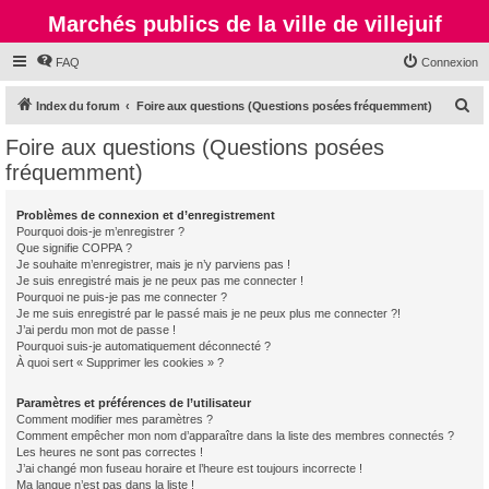
Marchés publics de la ville de villejuif
FAQ
Connexion
R
Index du forum
Foire aux questions (Questions posées fréquemment)
e
Foire aux questions (Questions posées
c
fréquemment)
h
e
Problèmes de connexion et d’enregistrement
Pourquoi dois-je m’enregistrer ?
r
Que signifie COPPA ?
c
Je souhaite m’enregistrer, mais je n’y parviens pas !
Je suis enregistré mais je ne peux pas me connecter !
h
Pourquoi ne puis-je pas me connecter ?
Je me suis enregistré par le passé mais je ne peux plus me connecter ?!
e
J’ai perdu mon mot de passe !
r
Pourquoi suis-je automatiquement déconnecté ?
À quoi sert « Supprimer les cookies » ?
Paramètres et préférences de l’utilisateur
Comment modifier mes paramètres ?
Comment empêcher mon nom d’apparaître dans la liste des membres connectés ?
Les heures ne sont pas correctes !
J’ai changé mon fuseau horaire et l’heure est toujours incorrecte !
Ma langue n’est pas dans la liste !