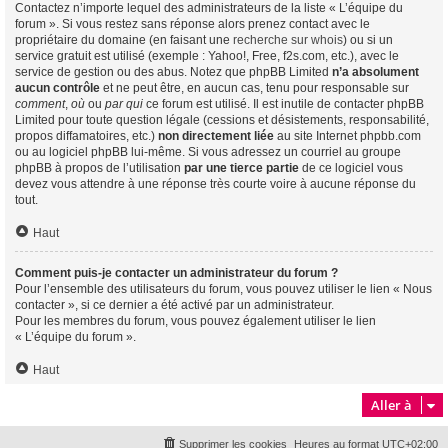
Contactez n’importe lequel des administrateurs de la liste « L’équipe du
forum ». Si vous restez sans réponse alors prenez contact avec le
propriétaire du domaine (en faisant une
recherche sur whois
) ou si un
service gratuit est utilisé (exemple : Yahoo!, Free, f2s.com, etc.), avec le
service de gestion ou des abus. Notez que phpBB Limited
n’a absolument
aucun contrôle
et ne peut être, en aucun cas, tenu pour responsable sur
comment
,
où
ou
par qui
ce forum est utilisé. Il est inutile de contacter phpBB
Limited pour toute question légale (cessions et désistements, responsabilité,
propos diffamatoires, etc.)
non directement liée
au site Internet phpbb.com
ou au logiciel phpBB lui-même. Si vous adressez un courriel au groupe
phpBB à propos de l’utilisation
par une tierce partie
de ce logiciel vous
devez vous attendre à une réponse très courte voire à aucune réponse du
tout.
Haut
Comment puis-je contacter un administrateur du forum ?
Pour l’ensemble des utilisateurs du forum, vous pouvez utiliser le lien « Nous
contacter », si ce dernier a été activé par un administrateur.
Pour les membres du forum, vous pouvez également utiliser le lien
« L’équipe du forum ».
Haut
Aller à
Supprimer les cookies
Heures au format
UTC+02:00