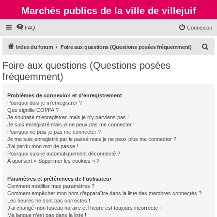
Marchés publics de la ville de villejuif
FAQ
Connexion
R
Index du forum
Foire aux questions (Questions posées fréquemment)
e
Foire aux questions (Questions posées
c
fréquemment)
h
e
Problèmes de connexion et d’enregistrement
Pourquoi dois-je m’enregistrer ?
r
Que signifie COPPA ?
c
Je souhaite m’enregistrer, mais je n’y parviens pas !
Je suis enregistré mais je ne peux pas me connecter !
h
Pourquoi ne puis-je pas me connecter ?
Je me suis enregistré par le passé mais je ne peux plus me connecter ?!
e
J’ai perdu mon mot de passe !
r
Pourquoi suis-je automatiquement déconnecté ?
À quoi sert « Supprimer les cookies » ?
Paramètres et préférences de l’utilisateur
Comment modifier mes paramètres ?
Comment empêcher mon nom d’apparaître dans la liste des membres connectés ?
Les heures ne sont pas correctes !
J’ai changé mon fuseau horaire et l’heure est toujours incorrecte !
Ma langue n’est pas dans la liste !