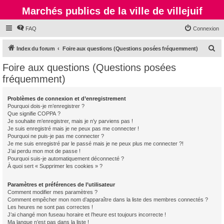
Marchés publics de la ville de villejuif
FAQ
Connexion
R
Index du forum
Foire aux questions (Questions posées fréquemment)
e
Foire aux questions (Questions posées
c
fréquemment)
h
e
Problèmes de connexion et d’enregistrement
Pourquoi dois-je m’enregistrer ?
r
Que signifie COPPA ?
c
Je souhaite m’enregistrer, mais je n’y parviens pas !
Je suis enregistré mais je ne peux pas me connecter !
h
Pourquoi ne puis-je pas me connecter ?
Je me suis enregistré par le passé mais je ne peux plus me connecter ?!
e
J’ai perdu mon mot de passe !
r
Pourquoi suis-je automatiquement déconnecté ?
À quoi sert « Supprimer les cookies » ?
Paramètres et préférences de l’utilisateur
Comment modifier mes paramètres ?
Comment empêcher mon nom d’apparaître dans la liste des membres connectés ?
Les heures ne sont pas correctes !
J’ai changé mon fuseau horaire et l’heure est toujours incorrecte !
Ma langue n’est pas dans la liste !