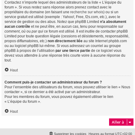
Contactez n’importe lequel des administrateurs de la liste « L’équipe du
forum ». Si vous restez sans réponse alors prenez contact avec le
propriétaire du domaine (en faisant une
recherche sur whois
) ou si un
service gratuit est utilisé (exemple : Yahoo!, Free, f2s.com, etc.), avec le
service de gestion ou des abus. Notez que phpBB Limited
n’a absolument
aucun contrôle
et ne peut être, en aucun cas, tenu pour responsable sur
comment
,
où
ou
par qui
ce forum est utilisé. Il est inutile de contacter phpBB
Limited pour toute question légale (cessions et désistements, responsabilité,
propos diffamatoires, etc.)
non directement liée
au site Internet phpbb.com
ou au logiciel phpBB lui-même. Si vous adressez un courriel au groupe
phpBB à propos de l’utilisation
par une tierce partie
de ce logiciel vous
devez vous attendre à une réponse très courte voire à aucune réponse du
tout.
Haut
Comment puis-je contacter un administrateur du forum ?
Pour l’ensemble des utilisateurs du forum, vous pouvez utiliser le lien « Nous
contacter », si ce dernier a été activé par un administrateur.
Pour les membres du forum, vous pouvez également utiliser le lien
« L’équipe du forum ».
Haut
Aller à
Supprimer les cookies
Heures au format
UTC+02:00