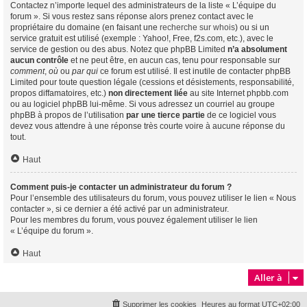
Contactez n’importe lequel des administrateurs de la liste « L’équipe du
forum ». Si vous restez sans réponse alors prenez contact avec le
propriétaire du domaine (en faisant une
recherche sur whois
) ou si un
service gratuit est utilisé (exemple : Yahoo!, Free, f2s.com, etc.), avec le
service de gestion ou des abus. Notez que phpBB Limited
n’a absolument
aucun contrôle
et ne peut être, en aucun cas, tenu pour responsable sur
comment
,
où
ou
par qui
ce forum est utilisé. Il est inutile de contacter phpBB
Limited pour toute question légale (cessions et désistements, responsabilité,
propos diffamatoires, etc.)
non directement liée
au site Internet phpbb.com
ou au logiciel phpBB lui-même. Si vous adressez un courriel au groupe
phpBB à propos de l’utilisation
par une tierce partie
de ce logiciel vous
devez vous attendre à une réponse très courte voire à aucune réponse du
tout.
Haut
Comment puis-je contacter un administrateur du forum ?
Pour l’ensemble des utilisateurs du forum, vous pouvez utiliser le lien « Nous
contacter », si ce dernier a été activé par un administrateur.
Pour les membres du forum, vous pouvez également utiliser le lien
« L’équipe du forum ».
Haut
Aller à
Supprimer les cookies
Heures au format
UTC+02:00