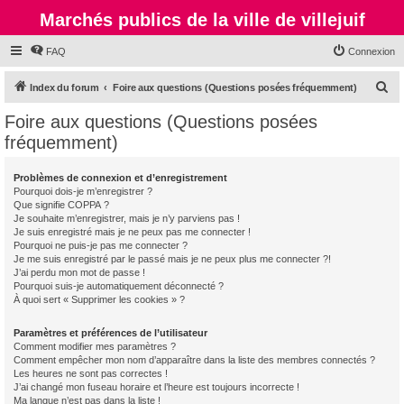
Marchés publics de la ville de villejuif
FAQ
Connexion
R
Index du forum
Foire aux questions (Questions posées fréquemment)
e
Foire aux questions (Questions posées
c
fréquemment)
h
e
Problèmes de connexion et d’enregistrement
Pourquoi dois-je m’enregistrer ?
r
Que signifie COPPA ?
c
Je souhaite m’enregistrer, mais je n’y parviens pas !
Je suis enregistré mais je ne peux pas me connecter !
h
Pourquoi ne puis-je pas me connecter ?
Je me suis enregistré par le passé mais je ne peux plus me connecter ?!
e
J’ai perdu mon mot de passe !
r
Pourquoi suis-je automatiquement déconnecté ?
À quoi sert « Supprimer les cookies » ?
Paramètres et préférences de l’utilisateur
Comment modifier mes paramètres ?
Comment empêcher mon nom d’apparaître dans la liste des membres connectés ?
Les heures ne sont pas correctes !
J’ai changé mon fuseau horaire et l’heure est toujours incorrecte !
Ma langue n’est pas dans la liste !