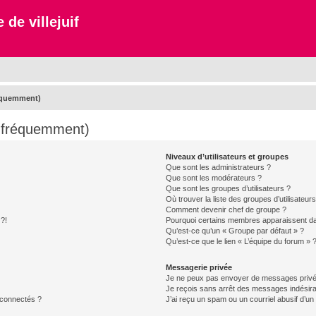
 de villejuif
réquemment)
s fréquemment)
Niveaux d’utilisateurs et groupes
Que sont les administrateurs ?
Que sont les modérateurs ?
Que sont les groupes d’utilisateurs ?
Où trouver la liste des groupes d’utilisateur
Comment devenir chef de groupe ?
 ?!
Pourquoi certains membres apparaissent dan
Qu’est-ce qu’un « Groupe par défaut » ?
Qu’est-ce que le lien « L’équipe du forum » 
Messagerie privée
Je ne peux pas envoyer de messages privé
Je reçois sans arrêt des messages indésira
 connectés ?
J’ai reçu un spam ou un courriel abusif d’u