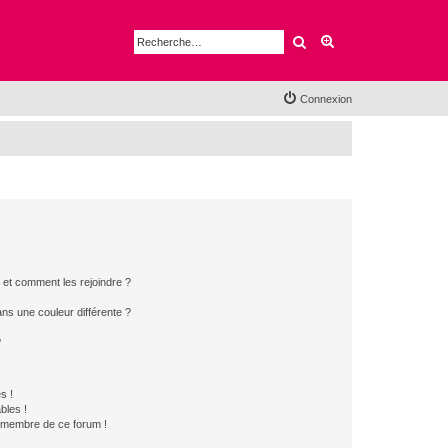
Rechercher
Recherche avancé
Connexion
s et comment les rejoindre ?
s une couleur différente ?
?
s !
bles !
n membre de ce forum !