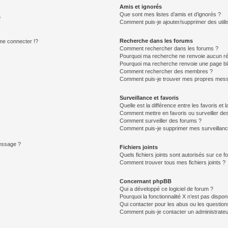
Amis et ignorés
Que sont mes listes d’amis et d’ignorés ?
?
Comment puis-je ajouter/supprimer des utilis
Recherche dans les forums
e connecter !?
Comment rechercher dans les forums ?
Pourquoi ma recherche ne renvoie aucun ré
Pourquoi ma recherche renvoie une page bl
Comment rechercher des membres ?
Comment puis-je trouver mes propres mess
Surveillance et favoris
Quelle est la différence entre les favoris et l
Comment mettre en favoris ou surveiller des
Comment surveiller des forums ?
Comment puis-je supprimer mes surveillanc
message ?
Fichiers joints
Quels fichiers joints sont autorisés sur ce f
Comment trouver tous mes fichiers joints ?
Concernant phpBB
Qui a développé ce logiciel de forum ?
Pourquoi la fonctionnalité X n’est pas dispon
Qui contacter pour les abus ou les questio
Comment puis-je contacter un administrateu