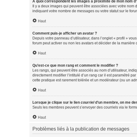
A quoi correspondent les images à proximité de mon nom d’u
Il y a deux images qui peuvent être associées avec votre nom d’
indiquant votre nombre de messages ou votre statut sur le fo
Haut
Comment puis-je afficher un avatar ?
Depuis votre panneau d’utilisateur, dans l’onglet « profil » vou
forum peut activer ou non les avatars et décider de la manière d
Haut
Qu’est-ce que mon rang et comment le modifier ?
Les rangs, qui peuvent être associés au nom d’utilisateur, ind
directement modifier l’intitulé d’un rang car il est paramétré p
cette pratique est rarement tolérée et un modérateur (ou un ad
Haut
Lorsque je clique sur le lien
courriel
d’un membre, on me de
Seuls les membres peuvent s’envoyer des courriels via le formulai
Haut
Problèmes liés à la publication de messages