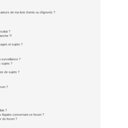
ateurs de ma liste d’amis ou d’ignorés ?
sultat ?
anche ?!
ages et sujets ?
a surveillance ?
 sujets ?
es de sujets ?
orum ?
ible ?
ns légales concernant ce forum ?
r du forum ?