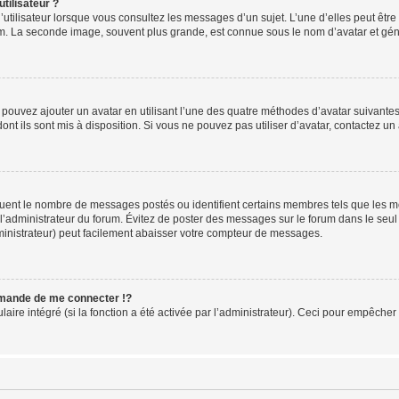
tilisateur ?
utilisateur lorsque vous consultez les messages d’un sujet. L’une d’elles peut êtr
rum. La seconde image, souvent plus grande, est connue sous le nom d’avatar et 
s pouvez ajouter un avatar en utilisant l’une des quatre méthodes d’avatar suivantes 
ont ils sont mis à disposition. Si vous ne pouvez pas utiliser d’avatar, contactez un
iquent le nombre de messages postés ou identifient certains membres tels que les 
ar l’administrateur du forum. Évitez de poster des messages sur le forum dans le seu
ministrateur) peut facilement abaisser votre compteur de messages.
mande de me connecter !?
re intégré (si la fonction a été activée par l’administrateur). Ceci pour empêcher l’u