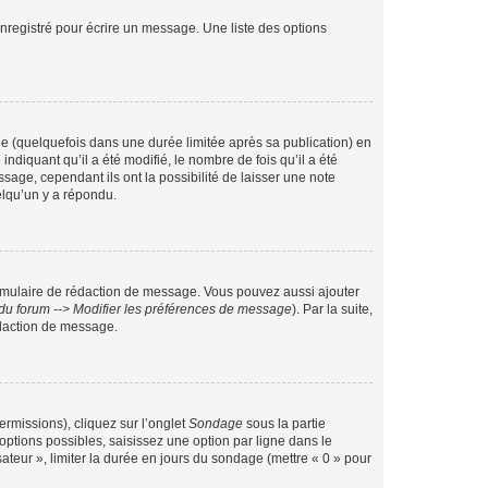
nregistré pour écrire un message. Une liste des options
 (quelquefois dans une durée limitée après sa publication) en
iquant qu’il a été modifié, le nombre de fois qu’il a été
sage, cependant ils ont la possibilité de laisser une note
elqu’un y a répondu.
rmulaire de rédaction de message. Vous pouvez aussi ajouter
du forum --> Modifier les préférences de message
). Par la suite,
daction de message.
ermissions), cliquez sur l’onglet
Sondage
sous la partie
ptions possibles, saisissez une option par ligne dans le
ateur », limiter la durée en jours du sondage (mettre « 0 » pour