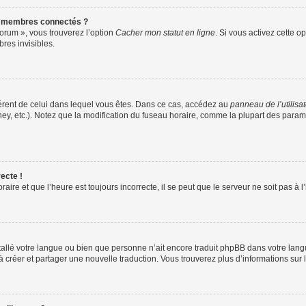
s membres connectés ?
forum », vous trouverez l’option
Cacher mon statut en ligne
. Si vous activez cette o
es invisibles.
ifférent de celui dans lequel vous êtes. Dans ce cas, accédez au
panneau de l’utilisa
ney, etc.). Notez que la modification du fuseau horaire, comme la plupart des para
ecte !
aire et que l’heure est toujours incorrecte, il se peut que le serveur ne soit pas à
installé votre langue ou bien que personne n’ait encore traduit phpBB dans votre l
s à créer et partager une nouvelle traduction. Vous trouverez plus d’informations sur l