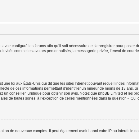
t avoir configuré les forums afin qu’il soit nécessaire de s’enregistrer pour poster
x invités comme les avatars personnalisés, la messagerie privée, l’envoi de courri
t une loi aux États-Unis qui dit que les sites Internet pouvant recueillir des infor
ollecte de ces informations permettant d’identifier un mineur de moins de 13 ans. S
tez un conseiller juridique pour obtenir son avis. Notez que phpBB Limited et les pr
gales de toutes sortes, à l’exception de celles mentionnées dans la question « Qui
réation de nouveaux comptes. Il peut également avoir banni votre IP ou interdit le no