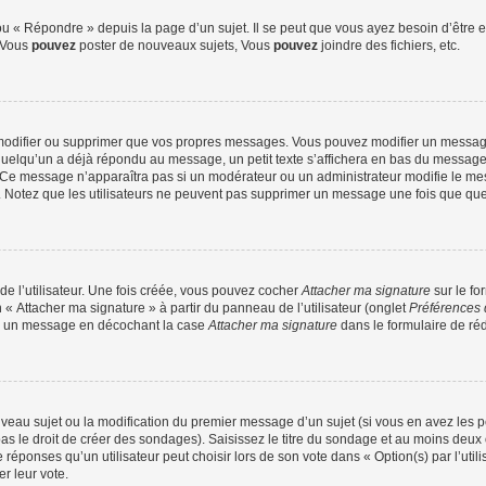
 « Répondre » depuis la page d’un sujet. Il se peut que vous ayez besoin d’être e
: Vous
pouvez
poster de nouveaux sujets, Vous
pouvez
joindre des fichiers, etc.
modifier ou supprimer que vos propres messages. Vous pouvez modifier un message
lqu’un a déjà répondu au message, un petit texte s’affichera en bas du message ind
n. Ce message n’apparaîtra pas si un modérateur ou un administrateur modifie le mes
ive. Notez que les utilisateurs ne peuvent pas supprimer un message une fois que qu
e l’utilisateur. Une fois créée, vous pouvez cocher
Attacher ma signature
sur le fo
 « Attacher ma signature » à partir du panneau de l’utilisateur (onglet
Préférences 
 à un message en décochant la case
Attacher ma signature
dans le formulaire de ré
ouveau sujet ou la modification du premier message d’un sujet (si vous en avez les p
 le droit de créer des sondages). Saisissez le titre du sondage et au moins deux o
onses qu’un utilisateur peut choisir lors de son vote dans « Option(s) par l’utilis
er leur vote.