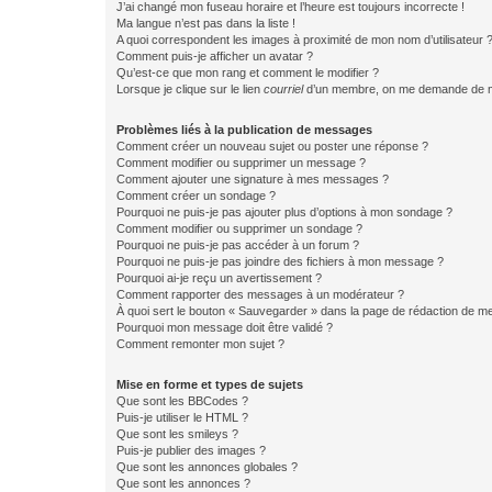
J’ai changé mon fuseau horaire et l’heure est toujours incorrecte !
Ma langue n’est pas dans la liste !
A quoi correspondent les images à proximité de mon nom d’utilisateur 
Comment puis-je afficher un avatar ?
Qu’est-ce que mon rang et comment le modifier ?
Lorsque je clique sur le lien
courriel
d’un membre, on me demande de m
Problèmes liés à la publication de messages
Comment créer un nouveau sujet ou poster une réponse ?
Comment modifier ou supprimer un message ?
Comment ajouter une signature à mes messages ?
Comment créer un sondage ?
Pourquoi ne puis-je pas ajouter plus d’options à mon sondage ?
Comment modifier ou supprimer un sondage ?
Pourquoi ne puis-je pas accéder à un forum ?
Pourquoi ne puis-je pas joindre des fichiers à mon message ?
Pourquoi ai-je reçu un avertissement ?
Comment rapporter des messages à un modérateur ?
À quoi sert le bouton « Sauvegarder » dans la page de rédaction de 
Pourquoi mon message doit être validé ?
Comment remonter mon sujet ?
Mise en forme et types de sujets
Que sont les BBCodes ?
Puis-je utiliser le HTML ?
Que sont les smileys ?
Puis-je publier des images ?
Que sont les annonces globales ?
Que sont les annonces ?