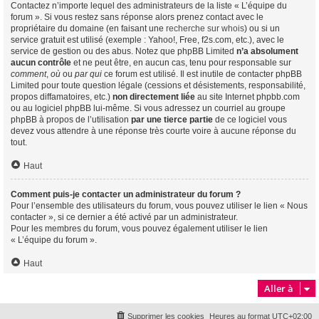
Contactez n’importe lequel des administrateurs de la liste « L’équipe du
forum ». Si vous restez sans réponse alors prenez contact avec le
propriétaire du domaine (en faisant une
recherche sur whois
) ou si un
service gratuit est utilisé (exemple : Yahoo!, Free, f2s.com, etc.), avec le
service de gestion ou des abus. Notez que phpBB Limited
n’a absolument
aucun contrôle
et ne peut être, en aucun cas, tenu pour responsable sur
comment
,
où
ou
par qui
ce forum est utilisé. Il est inutile de contacter phpBB
Limited pour toute question légale (cessions et désistements, responsabilité,
propos diffamatoires, etc.)
non directement liée
au site Internet phpbb.com
ou au logiciel phpBB lui-même. Si vous adressez un courriel au groupe
phpBB à propos de l’utilisation
par une tierce partie
de ce logiciel vous
devez vous attendre à une réponse très courte voire à aucune réponse du
tout.
Haut
Comment puis-je contacter un administrateur du forum ?
Pour l’ensemble des utilisateurs du forum, vous pouvez utiliser le lien « Nous
contacter », si ce dernier a été activé par un administrateur.
Pour les membres du forum, vous pouvez également utiliser le lien
« L’équipe du forum ».
Haut
Aller à
Supprimer les cookies
Heures au format
UTC+02:00