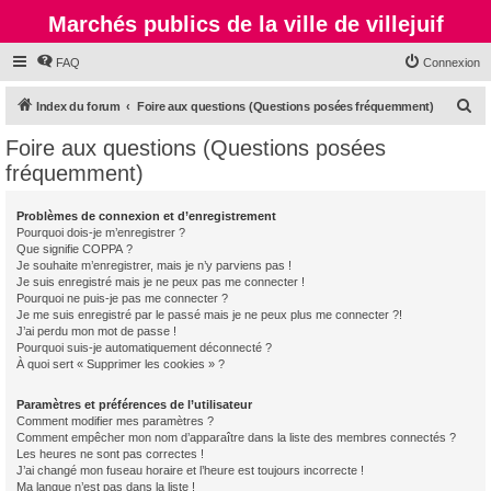
Marchés publics de la ville de villejuif
FAQ
Connexion
R
Index du forum
Foire aux questions (Questions posées fréquemment)
e
Foire aux questions (Questions posées
c
fréquemment)
h
e
Problèmes de connexion et d’enregistrement
Pourquoi dois-je m’enregistrer ?
r
Que signifie COPPA ?
c
Je souhaite m’enregistrer, mais je n’y parviens pas !
Je suis enregistré mais je ne peux pas me connecter !
h
Pourquoi ne puis-je pas me connecter ?
Je me suis enregistré par le passé mais je ne peux plus me connecter ?!
e
J’ai perdu mon mot de passe !
r
Pourquoi suis-je automatiquement déconnecté ?
À quoi sert « Supprimer les cookies » ?
Paramètres et préférences de l’utilisateur
Comment modifier mes paramètres ?
Comment empêcher mon nom d’apparaître dans la liste des membres connectés ?
Les heures ne sont pas correctes !
J’ai changé mon fuseau horaire et l’heure est toujours incorrecte !
Ma langue n’est pas dans la liste !