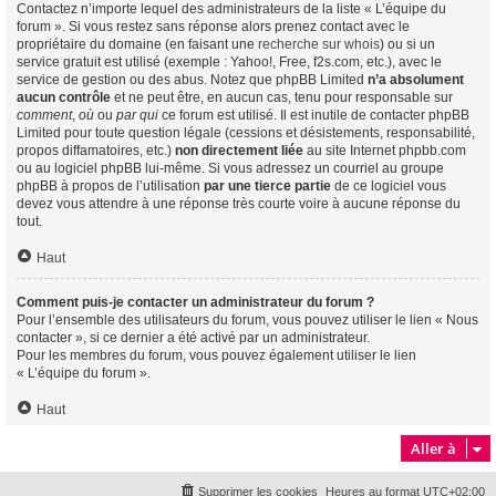
Contactez n’importe lequel des administrateurs de la liste « L’équipe du
forum ». Si vous restez sans réponse alors prenez contact avec le
propriétaire du domaine (en faisant une
recherche sur whois
) ou si un
service gratuit est utilisé (exemple : Yahoo!, Free, f2s.com, etc.), avec le
service de gestion ou des abus. Notez que phpBB Limited
n’a absolument
aucun contrôle
et ne peut être, en aucun cas, tenu pour responsable sur
comment
,
où
ou
par qui
ce forum est utilisé. Il est inutile de contacter phpBB
Limited pour toute question légale (cessions et désistements, responsabilité,
propos diffamatoires, etc.)
non directement liée
au site Internet phpbb.com
ou au logiciel phpBB lui-même. Si vous adressez un courriel au groupe
phpBB à propos de l’utilisation
par une tierce partie
de ce logiciel vous
devez vous attendre à une réponse très courte voire à aucune réponse du
tout.
Haut
Comment puis-je contacter un administrateur du forum ?
Pour l’ensemble des utilisateurs du forum, vous pouvez utiliser le lien « Nous
contacter », si ce dernier a été activé par un administrateur.
Pour les membres du forum, vous pouvez également utiliser le lien
« L’équipe du forum ».
Haut
Aller à
Supprimer les cookies
Heures au format
UTC+02:00