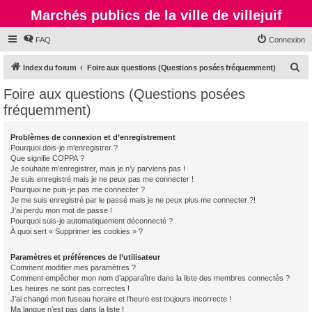
Marchés publics de la ville de villejuif
FAQ
Connexion
R
Index du forum
Foire aux questions (Questions posées fréquemment)
e
Foire aux questions (Questions posées
c
fréquemment)
h
e
Problèmes de connexion et d’enregistrement
Pourquoi dois-je m’enregistrer ?
r
Que signifie COPPA ?
c
Je souhaite m’enregistrer, mais je n’y parviens pas !
Je suis enregistré mais je ne peux pas me connecter !
h
Pourquoi ne puis-je pas me connecter ?
Je me suis enregistré par le passé mais je ne peux plus me connecter ?!
e
J’ai perdu mon mot de passe !
r
Pourquoi suis-je automatiquement déconnecté ?
À quoi sert « Supprimer les cookies » ?
Paramètres et préférences de l’utilisateur
Comment modifier mes paramètres ?
Comment empêcher mon nom d’apparaître dans la liste des membres connectés ?
Les heures ne sont pas correctes !
J’ai changé mon fuseau horaire et l’heure est toujours incorrecte !
Ma langue n’est pas dans la liste !