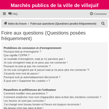
Marchés publics de la ville de villejuif
FAQ
Connexion
R
Index du forum
Foire aux questions (Questions posées fréquemment)
e
Foire aux questions (Questions posées
c
fréquemment)
h
e
Problèmes de connexion et d’enregistrement
Pourquoi dois-je m’enregistrer ?
r
Que signifie COPPA ?
c
Je souhaite m’enregistrer, mais je n’y parviens pas !
Je suis enregistré mais je ne peux pas me connecter !
h
Pourquoi ne puis-je pas me connecter ?
Je me suis enregistré par le passé mais je ne peux plus me connecter ?!
e
J’ai perdu mon mot de passe !
r
Pourquoi suis-je automatiquement déconnecté ?
À quoi sert « Supprimer les cookies » ?
Paramètres et préférences de l’utilisateur
Comment modifier mes paramètres ?
Comment empêcher mon nom d’apparaître dans la liste des membres connectés ?
Les heures ne sont pas correctes !
J’ai changé mon fuseau horaire et l’heure est toujours incorrecte !
Ma langue n’est pas dans la liste !