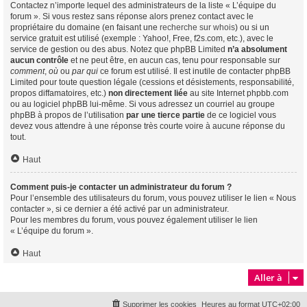
Contactez n’importe lequel des administrateurs de la liste « L’équipe du
forum ». Si vous restez sans réponse alors prenez contact avec le
propriétaire du domaine (en faisant une
recherche sur whois
) ou si un
service gratuit est utilisé (exemple : Yahoo!, Free, f2s.com, etc.), avec le
service de gestion ou des abus. Notez que phpBB Limited
n’a absolument
aucun contrôle
et ne peut être, en aucun cas, tenu pour responsable sur
comment
,
où
ou
par qui
ce forum est utilisé. Il est inutile de contacter phpBB
Limited pour toute question légale (cessions et désistements, responsabilité,
propos diffamatoires, etc.)
non directement liée
au site Internet phpbb.com
ou au logiciel phpBB lui-même. Si vous adressez un courriel au groupe
phpBB à propos de l’utilisation
par une tierce partie
de ce logiciel vous
devez vous attendre à une réponse très courte voire à aucune réponse du
tout.
Haut
Comment puis-je contacter un administrateur du forum ?
Pour l’ensemble des utilisateurs du forum, vous pouvez utiliser le lien « Nous
contacter », si ce dernier a été activé par un administrateur.
Pour les membres du forum, vous pouvez également utiliser le lien
« L’équipe du forum ».
Haut
Aller à
Supprimer les cookies
Heures au format
UTC+02:00